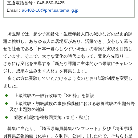
直通電話番号：048-830-6425
Email：
a6402-10@pref.saitama.lg.jp
埼玉県では、超少子高齢化・生産年齢人口の減少などの歴史的課
題に挑戦し、あらゆる人に居場所があり、活躍でき、安心して暮ら
せる社会である「日本一暮らしやすい埼玉」の着実な実現を目指し
ています。そこで、大きな変化の時代にあって、変化を先取りし、
さらには変化を主導する「新たな課題に主体的かつ果敢にチャレン
ジし、成果を生み出す人材」を募集します。
多くの方に受験していただけるよう次のとおり試験制度を変更し
ました。
上級試験の一般行政職で「SPI枠」を新設
上級試験・初級試験の事務系職種における教養試験の出題分野
及び出題数の縮減
経験者試験を複数回実施（春期・秋期）
募集に当たり、「埼玉県職員募集パンフレット」及び「埼玉県職
員募集広報動画（化学）」を制作、公開しましたので、そちらも是