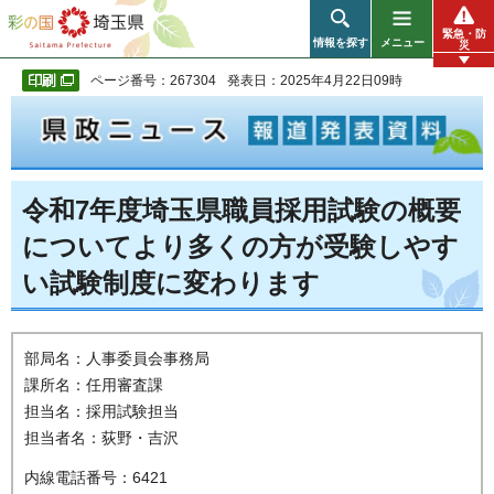
彩の国 埼玉県
緊急・防
情報を探す
メニュー
災
ページ番号：267304
発表日：2025年4月22日09時
令和7年度埼玉県職員採用試験の概要
についてより多くの方が受験しやす
い試験制度に変わります
部局名：人事委員会事務局
課所名：任用審査課
担当名：採用試験担当
担当者名：荻野・吉沢
内線電話番号：6421