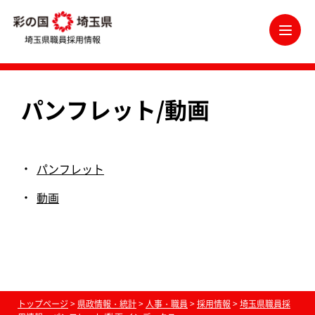
埼玉県職員採用情報
メ
パンフレット/動画
パンフレット
動画
トップページ
>
県政情報・統計
>
人事・職員
>
採用情報
>
埼玉県職員採