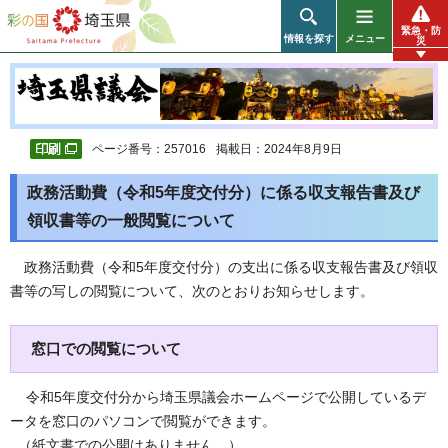
彩の国 埼玉県
緊急・防
情報を探す
メニュー
災
ページ番号：257016
掲載日：2024年8月9日
政務活動費（令和5年度交付分）に係る収支報告書及び
領収書等の一般閲覧について
政務活動費（令和5年度交付分）の支出に係る収支報告書及び領収
書等の写しの閲覧について、次のとおりお知らせします。
窓口での閲覧について
令和5年度交付分から埼玉県議会ホームページで公開しているデ
ータを窓口のパソコンで閲覧ができます。
（紙文書での公開はありません。）