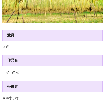
受賞
入選
作品名
「実りの秋」
受賞者
岡本恵子様