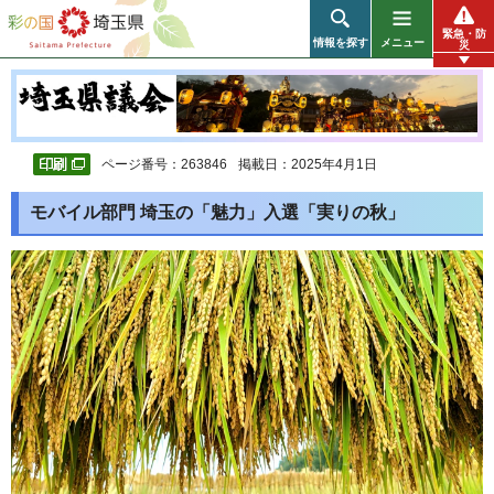
彩の国 埼玉県
緊急・防
情報を探す
メニュー
災
ページ番号：263846
掲載日：2025年4月1日
モバイル部門 埼玉の「魅力」入選「実りの秋」