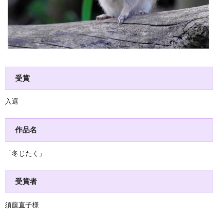
受賞
入選
作品名
「冬じたく」
受賞者
須藤直子様