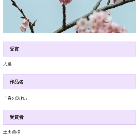
受賞
入選
作品名
「春の訪れ」
受賞者
土田勇様