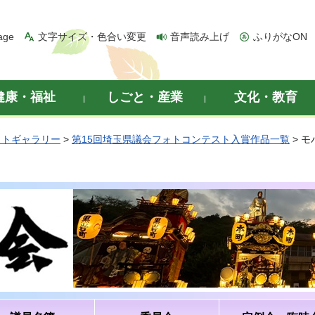
age
文字サイズ・色合い変更
音声読み上げ
ふりがなON
健康・福祉
しごと・産業
文化・教育
ォトギャラリー
>
第15回埼玉県議会フォトコンテスト入賞作品一覧
> 