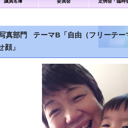
議員名簿
委員会
定例会・臨時
写真部門 テーマB「自由（フリーテー
せ顔」