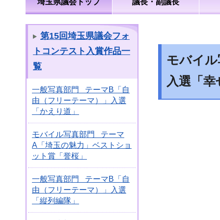
埼玉県議会トップ
議長・副議長
第15回埼玉県議会フォ
トコンテスト入賞作品一
モバイル
覧
入選「幸
一般写真部門 テーマB「自
由（フリーテーマ）」入選
「かえり道」
モバイル写真部門 テーマ
A「埼玉の魅力」ベストショ
ット賞「誉桜」
一般写真部門 テーマB「自
由（フリーテーマ）」入選
「縦列編隊」