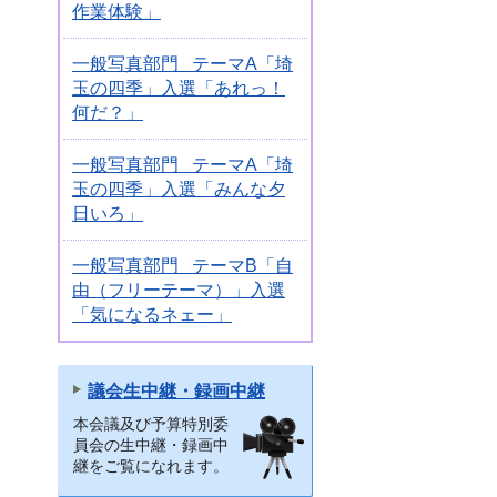
作業体験」
一般写真部門 テーマA「埼
玉の四季」入選「あれっ！
何だ？」
一般写真部門 テーマA「埼
玉の四季」入選「みんな夕
日いろ」
一般写真部門 テーマB「自
由（フリーテーマ）」入選
「気になるネェー」
議会生中継・録画中継
本会議及び予算特別委
員会の生中継・録画中
継をご覧になれます。