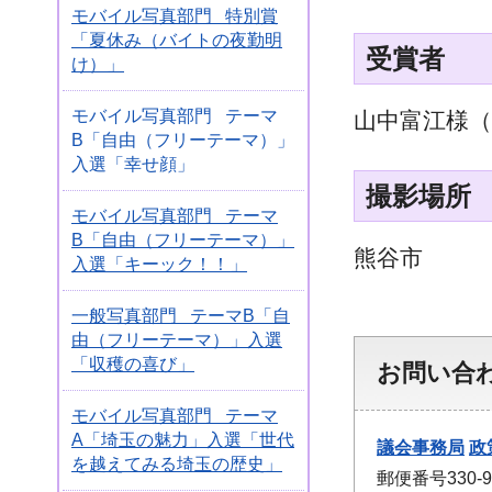
モバイル写真部門 特別賞
「夏休み（バイトの夜勤明
受賞者
け）」
モバイル写真部門 テーマ
山中富江様（
B「自由（フリーテーマ）」
入選「幸せ顔」
撮影場所
モバイル写真部門 テーマ
B「自由（フリーテーマ）」
熊谷市
入選「キーック！！」
一般写真部門 テーマB「自
由（フリーテーマ）」入選
「収穫の喜び」
お問い合
モバイル写真部門 テーマ
A「埼玉の魅力」入選「世代
議会事務局
政
を越えてみる埼玉の歴史」
郵便番号330