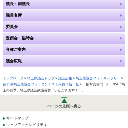
議長・副議長
議員名簿
委員会
定例会・臨時会
各種ご案内
議会広報
トップページ
>
埼玉県議会トップ
>
議会広報
>
埼玉県議会フォトギャラリー
>
第15回埼玉県議会フォトコンテスト入賞作品一覧
> 一般写真部門 テーマA「埼
玉の四季」埼玉県議会副議長賞「いただきます！！」
ページの先頭へ戻る
サイトマップ
ウェブアクセシビリティ