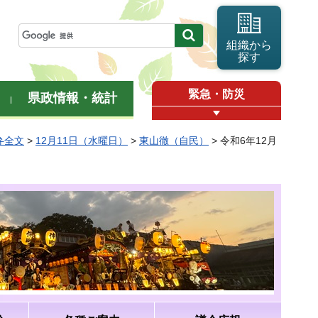
組織から
探す
緊急・防災
県政情報・統計
弁全文
>
12月11日（水曜日）
>
東山徹（自民）
> 令和6年12月