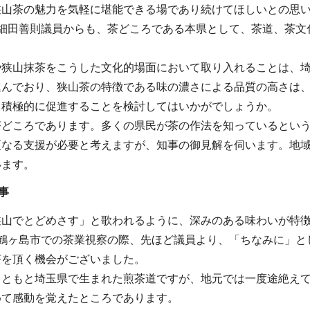
狭山茶の魅力を気軽に堪能できる場であり続けてほしいとの思
に細田善則議員からも、茶どころである本県として、茶道、茶文
や狭山抹茶をこうした文化的場面において取り入れることは、
進んでおり、狭山茶の特徴である味の濃さによる品質の高さは
て積極的に促進することを検討してはいかがでしょうか。
茶どころであります。多くの県民が茶の作法を知っているとい
更なる支援が必要と考えますが、知事の御見解を伺います。地
います。
事
狭山でとどめさす」と歌われるように、深みのある味わいが特
の鶴ヶ島市での茶業視察の際、先ほど議員より、「ちなみに」と
茶を頂く機会がございました。
もともと埼玉県で生まれた煎茶道ですが、地元では一度途絶え
めて感動を覚えたところであります。