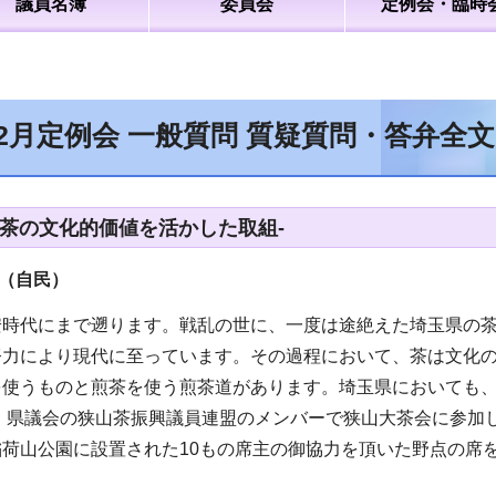
議員名簿
委員会
定例会・臨時
12月定例会 一般質問 質疑質問・答弁全
-茶の文化的価値を活かした取組-
（自民）
安時代にまで遡ります。戦乱の世に、一度は途絶えた埼玉県の
努力により現代に至っています。その過程において、茶は文化
を使うものと煎茶を使う煎茶道があります。埼玉県においても
日、県議会の狭山茶振興議員連盟のメンバーで狭山大茶会に参
稲荷山公園に設置された10もの席主の御協力を頂いた野点の席