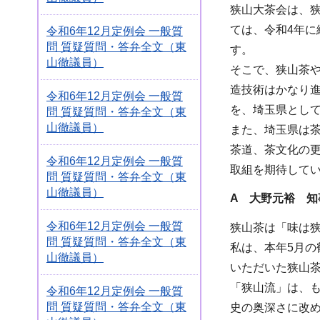
狭山大茶会は、
ては、令和4年
令和6年12月定例会 一般質
問 質疑質問・答弁全文（東
す。
山徹議員）
そこで、狭山茶
造技術はかなり
令和6年12月定例会 一般質
を、埼玉県とし
問 質疑質問・答弁全文（東
山徹議員）
また、埼玉県は
茶道、茶文化の
令和6年12月定例会 一般質
取組を期待して
問 質疑質問・答弁全文（東
山徹議員）
A 大野元裕 知
令和6年12月定例会 一般質
狭山茶は「味は
問 質疑質問・答弁全文（東
私は、本年5月
山徹議員）
いただいた狭山
「狭山流」は、
令和6年12月定例会 一般質
問 質疑質問・答弁全文（東
史の奥深さに改