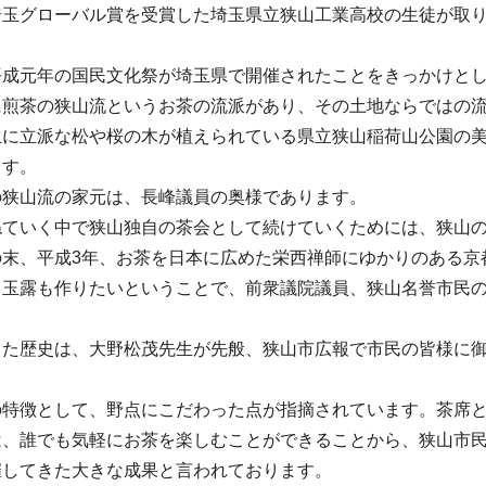
埼玉グローバル賞を受賞した埼玉県立狭山工業高校の生徒が取
平成元年の国民文化祭が埼玉県で開催されたことをきっかけと
に煎茶の狭山流というお茶の流派があり、その土地ならではの
生に立派な松や桜の木が植えられている県立狭山稲荷山公園の
ます。
の狭山流の家元は、長峰議員の奥様であります。
ねていく中で狭山独自の茶会として続けていくためには、狭山
の末、平成3年、お茶を日本に広めた栄西禅師にゆかりのある京
、玉露も作りたいということで、前衆議院議員、狭山名誉市民
した歴史は、大野松茂先生が先般、狭山市広報で市民の皆様に
の特徴として、野点にこだわった点が指摘されています。茶席
は、誰でも気軽にお茶を楽しむことができることから、狭山市
催してきた大きな成果と言われております。