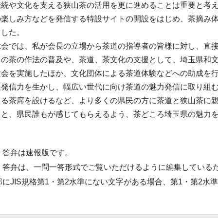
伝統や文化を支える狭山茶の活用を更に進めることは重要と考
の楽しみ方などを発信する特設サイトの開設をはじめ、茶摘み
ました。
総会では、私が会長の立場から茶道の指導者の皆様に対し、直
しの茶の作法の普及や、茶道、茶文化の支援として、埼玉県和
験会を実施したほか、文化団体による茶道体験などへの助成を
報発信力を生かし、幅広い世代に向け茶道の魅力発信に取り組
える茶席を設けるなど、より多くの県民の方に茶道と狭山茶に
玉と、県民誰もが感じてもらえるよう、茶どころ埼玉県の魅力
・答弁は速報版です。
・答弁は、一問一答形式でご覧いただけるように編集している
部にJIS規格第1・第2水準にない文字がある場合、第1・第2