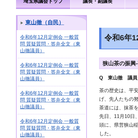
埼玉県議会トップ
議長・副議長
東山徹（自民）
令和6年
令和6年12月定例会 一般質
問 質疑質問・答弁全文（東
山徹議員）
狭山茶の振興
令和6年12月定例会 一般質
問 質疑質問・答弁全文（東
Q 東山徹 議員
山徹議員）
茶の歴史は、平
令和6年12月定例会 一般質
げ、先人たちの
問 質疑質問・答弁全文（東
山徹議員）
茶道には、抹茶
先日、11月10
令和6年12月定例会 一般質
頭に、県営狭山
問 質疑質問・答弁全文（東
した。
山徹議員）