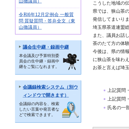
山徹議員）
こうした地域の
県では、狭山茶
令和6年12月定例会 一般質
発信してまいり
問 質疑質問・答弁全文（東
山徹議員）
埼玉県茶道連盟
また、議員お話
茶のたて方の体
議会生中継・録画中継
今後は、県の情
本会議及び予算特別委
に狭山茶を味わ
員会の生中継・録画中
継をご覧になれます。
お茶と言えば埼
会議録検索システム（別ウ
上記質問
ィンドウで開きます）
上記質問
会議録の内容を、検索
氏名の一
したい言葉や発言者な
どで検索できます。