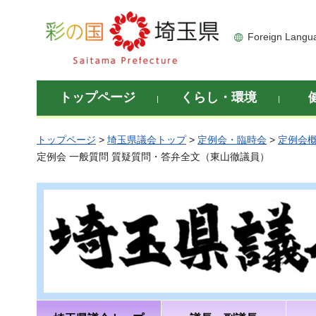
彩の国 埼玉県
Foreign Langu
トップページ
くらし・環境
トップページ
>
埼玉県議会トップ
>
定例会・臨時会
>
定例会
定例会 一般質問 質疑質問・答弁全文（東山徹議員）