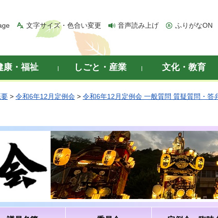
age
文字サイズ・色合い変更
音声読み上げ
ふりがなON
健康・福祉
しごと・産業
文化・教育
概要
>
令和6年12月定例会
>
令和6年12月定例会 一般質問 質疑質問・答