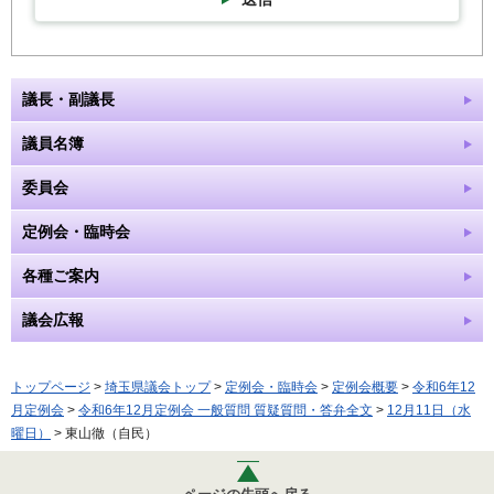
議長・副議長
議員名簿
委員会
定例会・臨時会
各種ご案内
議会広報
トップページ
>
埼玉県議会トップ
>
定例会・臨時会
>
定例会概要
>
令和6年12
月定例会
>
令和6年12月定例会 一般質問 質疑質問・答弁全文
>
12月11日（水
曜日）
> 東山徹（自民）