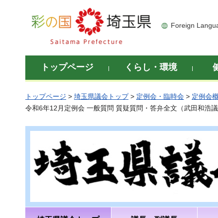
彩の国 埼玉県
Foreign Langu
トップページ
くらし・環境
トップページ
>
埼玉県議会トップ
>
定例会・臨時会
>
定例会
令和6年12月定例会 一般質問 質疑質問・答弁全文（武田和浩