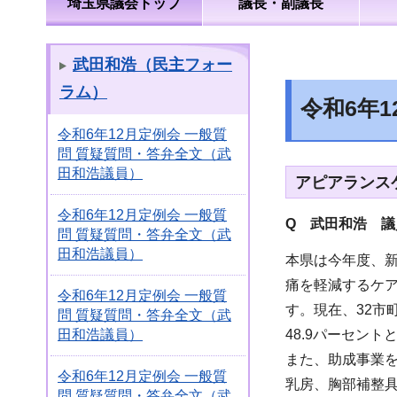
埼玉県議会トップ
議長・副議長
武田和浩（民主フォー
ラム）
令和6年
令和6年12月定例会 一般質
問 質疑質問・答弁全文（武
田和浩議員）
アピアランス
令和6年12月定例会 一般質
Q 武田和浩 
問 質疑質問・答弁全文（武
田和浩議員）
本県は今年度、
痛を軽減するケア
令和6年12月定例会 一般質
す。現在、32市
問 質疑質問・答弁全文（武
48.9パーセン
田和浩議員）
また、助成事業
令和6年12月定例会 一般質
乳房、胸部補整
問 質疑質問・答弁全文（武