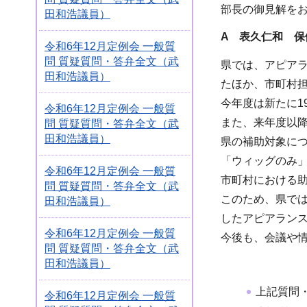
部長の御見解を
田和浩議員）
A 表久仁和 保
令和6年12月定例会 一般質
問 質疑質問・答弁全文（武
県では、アピア
田和浩議員）
たほか、市町村
今年度は新たに1
令和6年12月定例会 一般質
また、来年度以
問 質疑質問・答弁全文（武
田和浩議員）
県の補助対象に
「ウィッグのみ
令和6年12月定例会 一般質
市町村における
問 質疑質問・答弁全文（武
このため、県で
田和浩議員）
したアピアラン
令和6年12月定例会 一般質
今後も、会議や
問 質疑質問・答弁全文（武
田和浩議員）
上記質問
令和6年12月定例会 一般質