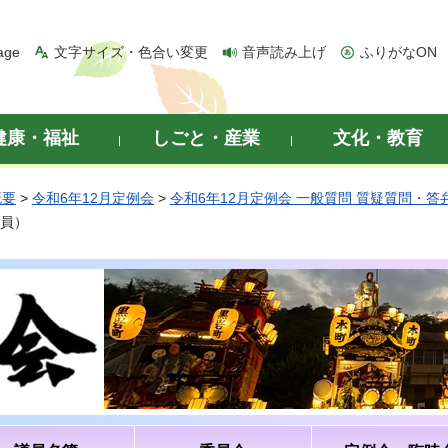
age
文字サイズ・色合い変更
音声読み上げ
ふりがなON
健康・福祉
しごと・産業
文化・教育
概要
>
令和6年12月定例会
>
令和6年12月定例会 一般質問 質疑質問・答
議員）