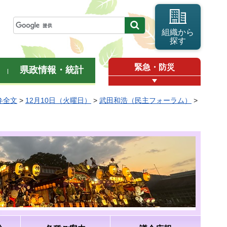
組織から
探す
緊急・防災
県政情報・統計
弁全文
>
12月10日（火曜日）
>
武田和浩（民主フォーラム）
>