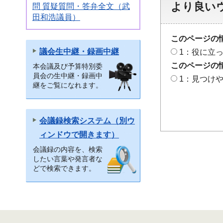
より良い
問 質疑質問・答弁全文（武
田和浩議員）
このページの
議会生中継・録画中継
1：役に立
このページの
本会議及び予算特別委
員会の生中継・録画中
1：見つけ
継をご覧になれます。
会議録検索システム（別ウ
ィンドウで開きます）
会議録の内容を、検索
したい言葉や発言者な
どで検索できます。