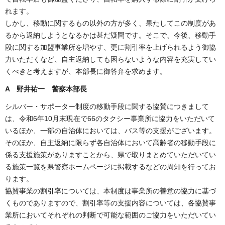
れます。
しかし、移動に関するもの以外の方が多く、果たしてこの制度があ
るから返納しようとなるかは甚だ疑問です。そこで、今後、移動手
段に関する加盟事業所を増やす、更に割引率を上げられるよう御協
力いただくなど、自主返納しても困らないような内容を充実してい
くべきと考えますが、本部長に御答弁を求めます。
A 野井祐一 警察本部長
シルバー・サポーター制度の移動手段に関する協賛につきまして
は、令和6年10月末現在で66のタクシー事業所に協力をいただいて
いるほか、一部の自治体においては、バス等の支援がございます。
そのほか、自主返納に限らず各自治体において高齢者の移動手段に
係る支援施策がありますことから、県で取りまとめていただいてい
る施策一覧を県警察ホームページに掲載するなどの周知を行ってお
ります。
協賛事業の割引率については、本制度は事業所の善意の協力に基づ
くものでありますので、割引率等の支援内容については、各協賛事
業所においてそれぞれの判断で可能な範囲のご協力をいただいてい