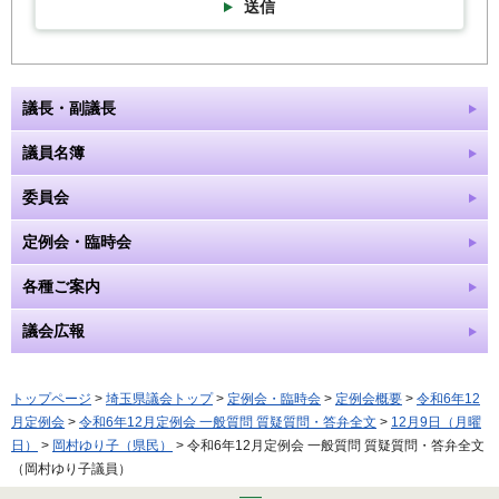
送信
議長・副議長
議員名簿
委員会
定例会・臨時会
各種ご案内
議会広報
トップページ
>
埼玉県議会トップ
>
定例会・臨時会
>
定例会概要
>
令和6年12
月定例会
>
令和6年12月定例会 一般質問 質疑質問・答弁全文
>
12月9日（月曜
日）
>
岡村ゆり子（県民）
> 令和6年12月定例会 一般質問 質疑質問・答弁全文
（岡村ゆり子議員）