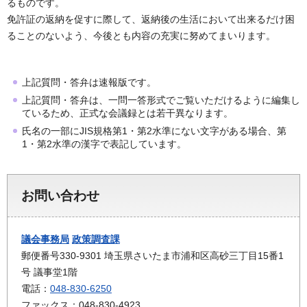
るものです。
免許証の返納を促すに際して、返納後の生活において出来るだけ困
ることのないよう、今後とも内容の充実に努めてまいります。
上記質問・答弁は速報版です。
上記質問・答弁は、一問一答形式でご覧いただけるように編集し
ているため、正式な会議録とは若干異なります。
氏名の一部にJIS規格第1・第2水準にない文字がある場合、第
1・第2水準の漢字で表記しています。
お問い合わせ
議会事務局
政策調査課
郵便番号330-9301 埼玉県さいたま市浦和区高砂三丁目15番1
号 議事堂1階
電話：
048-830-6250
ファックス：048-830-4923