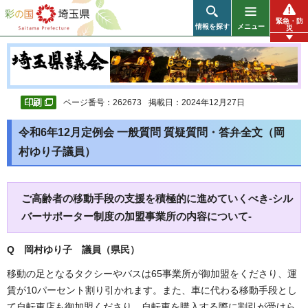
彩の国 埼玉県
緊急・防
情報を探す
メニュー
災
ページ番号：262673
掲載日：2024年12月27日
令和6年12月定例会 一般質問 質疑質問・答弁全文（岡
村ゆり子議員）
ご高齢者の移動手段の支援を積極的に進めていくべき-シル
バーサポーター制度の加盟事業所の内容について-
Q 岡村ゆり子 議員（県民）
移動の足となるタクシーやバスは65事業所が御加盟をくださり、運
賃が10パーセント割り引かれます。また、車に代わる移動手段とし
て自転車店も御加盟くださり、自転車を購入する際に割引が受けら