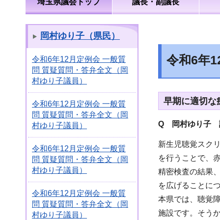
埼玉県議会トップ
議長・副議長
岡村ゆり子（県民）
令和6年
令和6年12月定例会 一般質
問 質疑質問・答弁全文（岡
村ゆり子議員）
早期に適切な
令和6年12月定例会 一般質
問 質疑質問・答弁全文（岡
Q 岡村ゆり子 
村ゆり子議員）
新生児聴覚スク
令和6年12月定例会 一般質
を行うことで、
問 質疑質問・答弁全文（岡
村ゆり子議員）
精密検査の結果
を広げることに
令和6年12月定例会 一般質
本県では、聴覚
問 質疑質問・答弁全文（岡
施設です。そうか
村ゆり子議員）