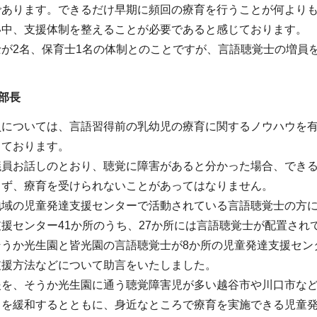
あります。できるだけ早期に頻回の療育を行うことが何よりも
い中、支援体制を整えることが必要であると感じております。
士が2名、保育士1名の体制とのことですが、言語聴覚士の増員
部長
員については、言語習得前の乳幼児の療育に関するノウハウを
しております。
議員お話しのとおり、聴覚に障害があると分かった場合、でき
らず、療育を受けられないことがあってはなりません。
地域の児童発達支援センターで活動されている言語聴覚士の方
援センター41か所のうち、27か所には言語聴覚士が配置され
そうか光生園と皆光園の言語聴覚士が8か所の児童発達支援セン
支援方法などについて助言をいたしました。
援を、そうか光生園に通う聴覚障害児が多い越谷市や川口市な
中を緩和するとともに、身近なところで療育を実施できる児童