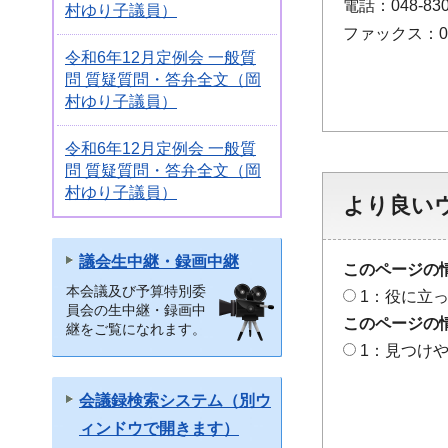
電話：048-830
村ゆり子議員）
ファックス：048
令和6年12月定例会 一般質
問 質疑質問・答弁全文（岡
村ゆり子議員）
令和6年12月定例会 一般質
問 質疑質問・答弁全文（岡
村ゆり子議員）
より良い
議会生中継・録画中継
このページの
本会議及び予算特別委
1：役に立
員会の生中継・録画中
このページの
継をご覧になれます。
1：見つけ
会議録検索システム（別ウ
ィンドウで開きます）