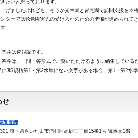
だきたいと思っております。
し上げましたけれども、そうか光生園と皆光園で訪問支援を本
センターでは聴覚障害児の受け入れのための準備が進められて
ます。
・答弁は速報版です。
・答弁は、一問一答形式でご覧いただけるように編集している
部にJIS規格第1・第2水準にない文字がある場合、第1・第2
わせ
策調査課
-9301 埼玉県さいたま市浦和区高砂三丁目15番1号 議事堂1階