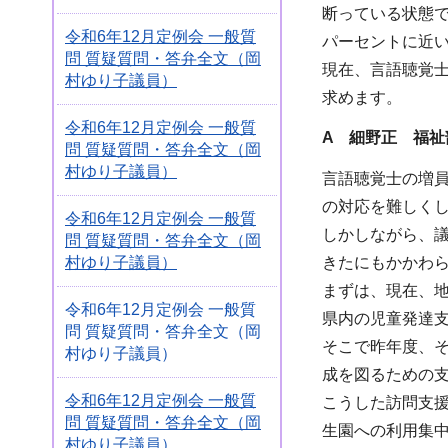
断っている状態で
令和6年12月定例会 一般質
パーセントに近
問 質疑質問・答弁全文（岡
現在、言語聴覚
村ゆり子議員）
求めます。
令和6年12月定例会 一般質
A 細野正 福祉
問 質疑質問・答弁全文（岡
村ゆり子議員）
言語聴覚士の増
の対応を難しく
令和6年12月定例会 一般質
しかしながら、
問 質疑質問・答弁全文（岡
村ゆり子議員）
きたにもかかわ
まずは、現在、
令和6年12月定例会 一般質
県内の児童発達支
問 質疑質問・答弁全文（岡
そこで昨年度、
村ゆり子議員）
成を図るための
令和6年12月定例会 一般質
こうした訪問支
問 質疑質問・答弁全文（岡
生園への利用集
村ゆり子議員）