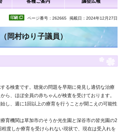
会
各種ご案内
議会広報
ページ番号：262665
掲載日：2024年12月27日
文（岡村ゆり子議員）
認する検査です。聴覚の問題を早期に発見し適切な治療
とから、ほぼ全員の赤ちゃんが検査を受けております。
始し、週に1回以上の療育を行うことが聞こえの可能性
療育機関は草加市のそうか光生園と深谷市の皆光園の2
3回程度しか療育を受けられない現状で、現在は受入れを