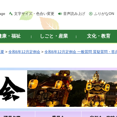
age
文字サイズ・色合い変更
音声読み上げ
ふりがなON
健康・福祉
しごと・産業
文化・教育
概要
>
令和6年12月定例会
>
令和6年12月定例会 一般質問 質疑質問・答