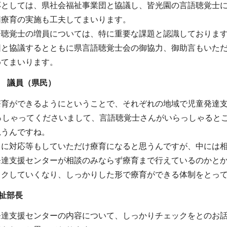
応としては、県社会福祉事業団と協議し、皆光園の言語聴覚士
団療育の実施も工夫してまいります。
語聴覚士の増員については、特に重要な課題と認識しておりま
団と協議するとともに県言語聴覚士会の御協力、御助言もいた
めてまいります。
 議員（県民）
療育ができるようにということで、それぞれの地域で児童発達
っしゃってくださいまして、言語聴覚士さんがいらっしゃると
思うんですね。
常に対応等もしていただけ療育になると思うんですが、中には
発達支援センターが相談のみならず療育まで行えているのかと
ックしていくなり、しっかりした形で療育ができる体制をとっ
祉部長
発達支援センターの内容について、しっかりチェックをとのお