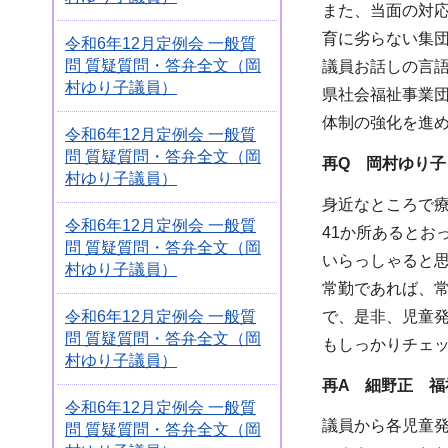
また、当面の対
育に劣らない集
令和6年12月定例会 一般質
問 質疑質問・答弁全文（岡
議員お話しの言
村ゆり子議員）
県社会福祉事業
体制の強化を進
令和6年12月定例会 一般質
問 質疑質問・答弁全文（岡
再Q 岡村ゆり子
村ゆり子議員）
身近なところで
令和6年12月定例会 一般質
41か所あるとお
問 質疑質問・答弁全文（岡
いらっしゃると
村ゆり子議員）
常勤であれば、
で、是非、児童
令和6年12月定例会 一般質
問 質疑質問・答弁全文（岡
もしっかりチェ
村ゆり子議員）
再A 細野正 福
令和6年12月定例会 一般質
議員から各児童
問 質疑質問・答弁全文（岡