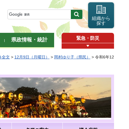
組織から
探す
緊急・防災
県政情報・統計
弁全文
>
12月9日（月曜日）
>
岡村ゆり子（県民）
> 令和6年12