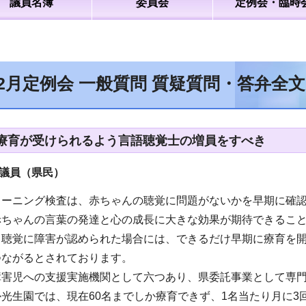
議員名簿
委員会
定例会・臨時
12月定例会 一般質問 質疑質問・答弁全
療育が受けられるよう言語聴覚士の増員をすべき
議員（県民）
リーニング検査は、赤ちゃんの聴覚に問題がないかを早期に確
赤ちゃんの言葉の発達と心の成長に大きな効果が期待できるこ
、聴覚に障害が認められた場合には、できるだけ早期に療育を開
つながるとされております。
障害児への支援実施機関として六つあり、県委託事業として専門
光生園では、現在60名までしか療育できず、1名当たり月に