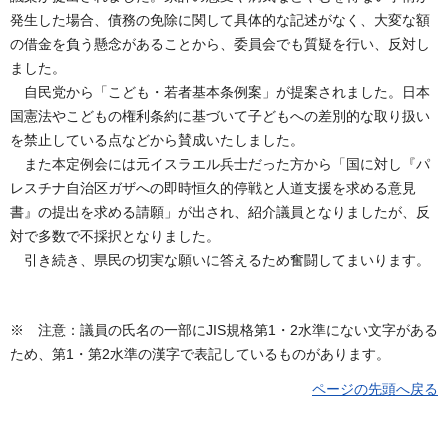
発生した場合、債務の免除に関して具体的な記述がなく、大変な額
の借金を負う懸念があることから、委員会でも質疑を行い、反対し
ました。
自民党から「こども・若者基本条例案」が提案されました。日本
国憲法やこどもの権利条約に基づいて子どもへの差別的な取り扱い
を禁止している点などから賛成いたしました。
また本定例会には元イスラエル兵士だった方から「国に対し『パ
レスチナ自治区ガザへの即時恒久的停戦と人道支援を求める意見
書』の提出を求める請願」が出され、紹介議員となりましたが、反
対で多数で不採択となりました。
引き続き、県民の切実な願いに答えるため奮闘してまいります。
※ 注意：議員の氏名の一部にJIS規格第1・2水準にない文字がある
ため、第1・第2水準の漢字で表記しているものがあります。
ページの先頭へ戻る