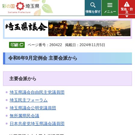
彩の国 埼玉県
緊急・防
情報を探す
メニュー
災
ページ番号：260422
掲載日：2024年11月5日
令和6年9月定例会 主要会派から
主要会派から
埼玉県議会自由民主党議員団
埼玉民主フォーラム
埼玉県議会公明党議員団
無所属県民会議
日本共産党埼玉県議会議員団