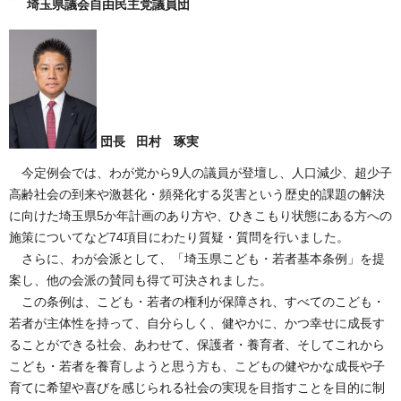
埼玉県議会自由民主党議員団
団長 田村 琢実
今定例会では、わが党から9人の議員が登壇し、人口減少、超少子
高齢社会の到来や激甚化・頻発化する災害という歴史的課題の解決
に向けた埼玉県5か年計画のあり方や、ひきこもり状態にある方への
施策についてなど74項目にわたり質疑・質問を行いました。
さらに、わが会派として、「埼玉県こども・若者基本条例」を提
案し、他の会派の賛同も得て可決されました。
この条例は、こども・若者の権利が保障され、すべてのこども・
若者が主体性を持って、自分らしく、健やかに、かつ幸せに成長す
ることができる社会、あわせて、保護者・養育者、そしてこれから
こども・若者を養育しようと思う方も、こどもの健やかな成長や子
育てに希望や喜びを感じられる社会の実現を目指すことを目的に制