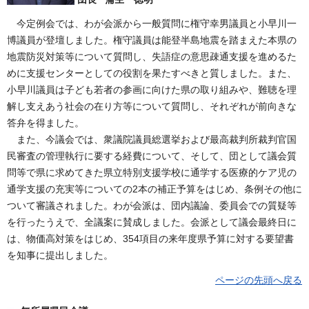
今定例会では、わが会派から一般質問に権守幸男議員と小早川一
博議員が登壇しました。権守議員は能登半島地震を踏まえた本県の
地震防災対策等について質問し、失語症の意思疎通支援を進めるた
めに支援センターとしての役割を果たすべきと質しました。また、
小早川議員は子ども若者の参画に向けた県の取り組みや、難聴を理
解し支えあう社会の在り方等について質問し、それぞれが前向きな
答弁を得ました。
また、今議会では、衆議院議員総選挙および最高裁判所裁判官国
民審査の管理執行に要する経費について、そして、団として議会質
問等で県に求めてきた県立特別支援学校に通学する医療的ケア児の
通学支援の充実等についての2本の補正予算をはじめ、条例その他に
ついて審議されました。わが会派は、団内議論、委員会での質疑等
を行ったうえで、全議案に賛成しました。会派として議会最終日に
は、物価高対策をはじめ、354項目の来年度県予算に対する要望書
を知事に提出しました。
ページの先頭へ戻る