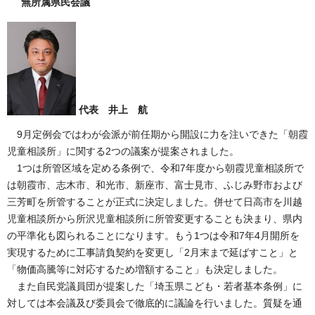
無所属県民会議
代表 井上 航
9月定例会ではわが会派が前任期から開設に力を注いできた「朝霞
児童相談所」に関する2つの議案が提案されました。
1つは所管区域を定める条例で、令和7年度から朝霞児童相談所で
は朝霞市、志木市、和光市、新座市、富士見市、ふじみ野市および
三芳町を所管することが正式に決定しました。併せて日高市を川越
児童相談所から所沢児童相談所に所管変更することも決まり、県内
の平準化も図られることになります。もう1つは令和7年4月開所を
実現するために工事請負契約を変更し「2月末まで延ばすこと」と
「物価高騰等に対応するため増額すること」も決定しました。
また自民党議員団が提案した「埼玉県こども・若者基本条例」に
対しては本会議及び委員会で徹底的に議論を行いました。質疑を通