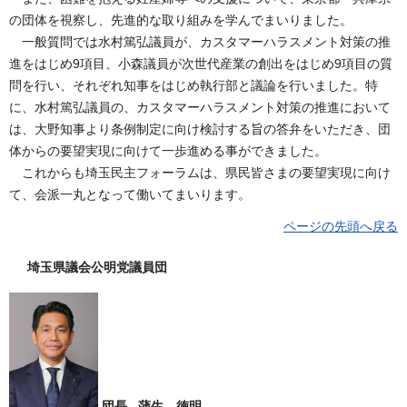
の団体を視察し、先進的な取り組みを学んでまいりました。
一般質問では水村篤弘議員が、カスタマーハラスメント対策の推
進をはじめ9項目、小森議員が次世代産業の創出をはじめ9項目の質
問を行い、それぞれ知事をはじめ執行部と議論を行いました。特
に、水村篤弘議員の、カスタマーハラスメント対策の推進において
は、大野知事より条例制定に向け検討する旨の答弁をいただき、団
体からの要望実現に向けて一歩進める事ができました。
これからも埼玉民主フォーラムは、県民皆さまの要望実現に向け
て、会派一丸となって働いてまいります。
ページの先頭へ戻る
埼玉県議会公明党議員団
団長 蒲生 徳明