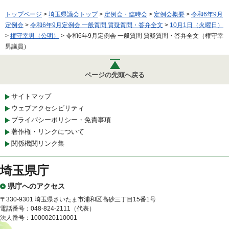
トップページ
>
埼玉県議会トップ
>
定例会・臨時会
>
定例会概要
>
令和6年9月
定例会
>
令和6年9月定例会 一般質問 質疑質問・答弁全文
>
10月1日（火曜日）
>
権守幸男（公明）
> 令和6年9月定例会 一般質問 質疑質問・答弁全文（権守幸
男議員）
ページの先頭へ戻る
サイトマップ
ウェブアクセシビリティ
プライバシーポリシー・免責事項
著作権・リンクについて
関係機関リンク集
埼玉県庁
県庁へのアクセス
〒330-9301 埼玉県さいたま市浦和区高砂三丁目15番1号
電話番号：048-824-2111（代表）
法人番号：1000020110001