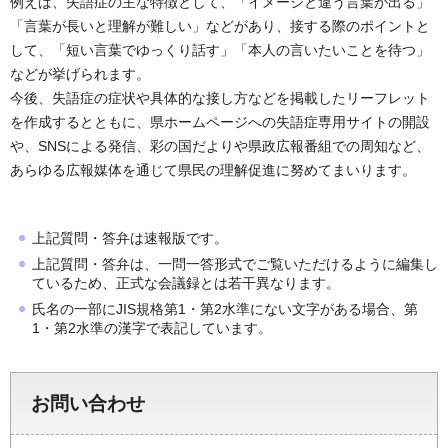
例えば、失語症の主な特徴として、「イメージと違う言葉が出る」
「言葉が長いと理解が難しい」などがあり、接する際のポイントと
して、「短い言葉でゆっくり話す」「本人の言いたいことを待つ」
などが挙げられます。
今後、失語症の症状や具体的な接し方などを掲載したリーフレット
を作成するとともに、県ホームページへの失語症専用サイトの開設
や、SNSによる発信、彩の国だよりや県政広報番組での周知など、
あらゆる広報媒体を通じて県民の理解促進に努めてまいります。
上記質問・答弁は速報版です。
上記質問・答弁は、一問一答形式でご覧いただけるように編集し
ているため、正式な会議録とは若干異なります。
氏名の一部にJIS規格第1・第2水準にない文字がある場合、第
1・第2水準の漢字で表記しています。
お問い合わせ