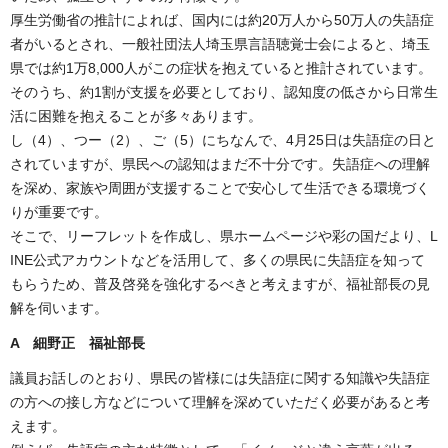
厚生労働省の推計によれば、国内には約20万人から50万人の失語症
者がいるとされ、一般社団法人埼玉県言語聴覚士会によると、埼玉
県では約1万8,000人がこの症状を抱えていると推計されています。
そのうち、約1割が支援を必要としており、認知度の低さから日常生
活に困難を抱えることが多々あります。
し（4）、つー（2）、ご（5）にちなんで、4月25日は失語症の日と
されていますが、県民への認知はまだ不十分です。失語症への理解
を深め、家族や周囲が支援することで安心して生活できる環境づく
りが重要です。
そこで、リーフレットを作成し、県ホームページや彩の国だより、L
INE公式アカウントなどを活用して、多くの県民に失語症を知って
もらうため、普及啓発を強化するべきと考えますが、福祉部長の見
解を伺います。
A 細野正 福祉部長
議員お話しのとおり、県民の皆様には失語症に関する知識や失語症
の方への接し方などについて理解を深めていただく必要があると考
えます。