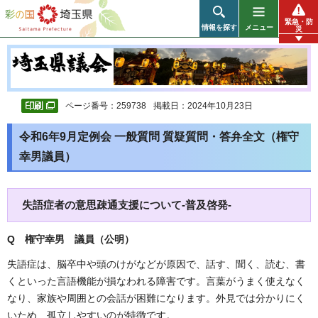
彩の国 埼玉県
緊急・防
情報を探す
メニュー
災
ページ番号：259738
掲載日：2024年10月23日
令和6年9月定例会 一般質問 質疑質問・答弁全文（権守
幸男議員）
失語症者の意思疎通支援について-普及啓発-
Q 権守幸男 議員（公明）
失語症は、脳卒中や頭のけがなどが原因で、話す、聞く、読む、書
くといった言語機能が損なわれる障害です。言葉がうまく使えなく
なり、家族や周囲との会話が困難になります。外見では分かりにく
いため、孤立しやすいのが特徴です。