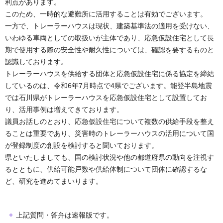
利点があります。
このため、一時的な避難所に活用することは有効でございます。
一方で、トレーラーハウスは現状、建築基準法の適用を受けない、
いわゆる車両としての取扱いが主体であり、応急仮設住宅として長
期で使用する際の安全性や耐久性については、確認を要するものと
認識しております。
トレーラーハウスを供給する団体と応急仮設住宅に係る協定を締結
しているのは、令和6年7月時点で4県でございます。能登半島地震
では石川県がトレーラーハウスを応急仮設住宅として設置してお
り、活用事例は増えてきております。
議員お話しのとおり、応急仮設住宅について複数の供給手段を整え
ることは重要であり、災害時のトレーラーハウスの活用について国
が登録制度の創設を検討すると聞いております。
県といたしましても、国の検討状況や他の都道府県の動向を注視す
るとともに、供給可能戸数や供給体制について団体に確認するな
ど、研究を進めてまいります。
上記質問・答弁は速報版です。