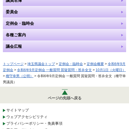
議員名簿
委員会
定例会・臨時会
各種ご案内
議会広報
トップページ
>
埼玉県議会トップ
>
定例会・臨時会
>
定例会概要
>
令和6年9月
定例会
>
令和6年9月定例会 一般質問 質疑質問・答弁全文
>
10月1日（火曜日）
>
権守幸男（公明）
> 令和6年9月定例会 一般質問 質疑質問・答弁全文（権守幸
男議員）
ページの先頭へ戻る
サイトマップ
ウェブアクセシビリティ
プライバシーポリシー・免責事項