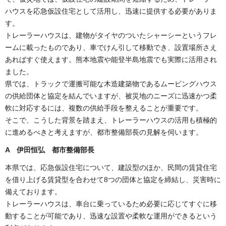
ハウスを応急仮設住宅として活用し、迅速に提供する必要がありま
す。
トレーラーハウスは、建物がタイヤのついたシャーシーというフレ
ームに載ったものであり、車でけん引して移動でき、設置場所さえ
あればすぐ使えます。熊本地震や能登半島地震でも実際に活用され
ました。
県では、トラックで運搬可能な木造建築物であるムービングハウス
の供給団体と協定を結んでいますが、被災地のニーズに迅速かつ柔
軟に対応するには、複数の供給手段を整えることが重要です。
そこで、こうした背景を踏まえ、トレーラーハウスの活用も積極的
に進めるべきと考えますが、都市整備部長の見解を伺います。
A 伊田恒弘 都市整備部長
本県では、応急仮設住宅について、建設型のほか、民間の賃貸住宅
を借り上げる賃貸型を合わせて8つの団体と協定を締結し、災害時に
備えております。
トレーラーハウスは、車台に乗っているため必要に応じてすぐに移
動することが可能であり、迅速な設置や柔軟な運用ができるという