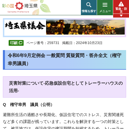
彩の国 埼玉県
緊急・防
情報を探す
メニュー
災
ページ番号：259731
掲載日：2024年10月23日
令和6年9月定例会 一般質問 質疑質問・答弁全文（権守
幸男議員）
災害対策について-応急仮設住宅としてトレーラーハウスの
活用-
Q 権守幸男 議員（公明）
避難所生活の過酷さや長期化、仮設住宅でのストレス、災害関連死
など多くの課題が残っています。これらを解決する一つの対策とし
て、被災地では、仮設住宅の建設期間を短縮するため、トレーラー