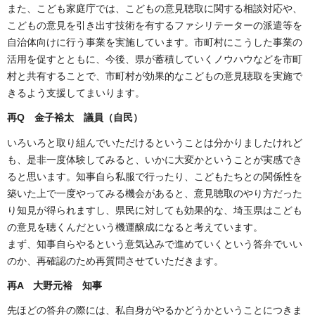
また、こども家庭庁では、こどもの意見聴取に関する相談対応や、
こどもの意見を引き出す技術を有するファシリテーターの派遣等を
自治体向けに行う事業を実施しています。市町村にこうした事業の
活用を促すとともに、今後、県が蓄積していくノウハウなどを市町
村と共有することで、市町村が効果的なこどもの意見聴取を実施で
きるよう支援してまいります。
再
Q 金子裕太 議員（自民）
いろいろと取り組んでいただけるということは分かりましたけれど
も、是非一度体験してみると、いかに大変かということが実感でき
ると思います。知事自ら私服で行ったり、こどもたちとの関係性を
築いた上で一度やってみる機会があると、意見聴取のやり方だった
り知見が得られますし、県民に対しても効果的な、埼玉県はこども
の意見を聴くんだという機運醸成になると考えています。
まず、知事自らやるという意気込みで進めていくという答弁でいい
のか、再確認のため再質問させていただきます。
再
A 大野元裕 知事
先ほどの答弁の際には、私自身がやるかどうかということにつきま