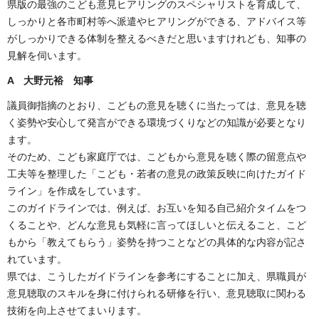
県版の最強のこども意見ヒアリングのスペシャリストを育成して、
しっかりと各市町村等へ派遣やヒアリングができる、アドバイス等
がしっかりできる体制を整えるべきだと思いますけれども、知事の
見解を伺います。
A 大野元裕 知事
議員御指摘のとおり、こどもの意見を聴くに当たっては、意見を聴
く姿勢や安心して発言ができる環境づくりなどの知識が必要となり
ます。
そのため、こども家庭庁では、こどもから意見を聴く際の留意点や
工夫等を整理した「こども・若者の意見の政策反映に向けたガイド
ライン」を作成をしています。
このガイドラインでは、例えば、お互いを知る自己紹介タイムをつ
くることや、どんな意見も気軽に言ってほしいと伝えること、こど
もから「教えてもらう」姿勢を持つことなどの具体的な内容が記さ
れています。
県では、こうしたガイドラインを参考にすることに加え、県職員が
意見聴取のスキルを身に付けられる研修を行い、意見聴取に関わる
技術を向上させてまいります。