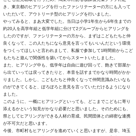
き、東京都のヒアリングを行ったファシリテーターの方にも入って
いただいて、アウトリーチ型のヒアリングを行いました。
やってみると、まあ大変でした。当日は小学1年生から6年生までの
約20人を高学年組と低学年組に分けて2グループからヒアリングを
したのですが、ファシリテーターの方から、まずはこどもたちと仲
良くなって、この人たちになら意見を言ってもいいんだという環境
をつくってほしいと言われまして、私服で参加して1時間前からこど
もたちと遊んで関係性を築いてからスタートいたしました。
また、ヒアリング中も、低学年は自由に遊び回って、飽きて部屋か
ら出ていっては戻ってきたりと、本音を話すまでかなり時間がかか
りました。しかし、こどもたちと仲良くなって仲間意識みたいなも
のができてくると、ぽろぽろと意見を言っていただけるようになり
ました。
このように、一概にヒアリングといっても、どこまでこどもに寄り
添えるかという知見がかなり必要だと思いました。そのためにも、
県としてヒアリングができる人材の育成、民間団体との綿密な連携
が不可欠だと思います。
今後、市町村もヒアリングを進めていくと思いますが、是非、埼玉