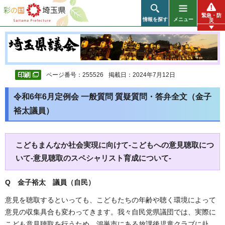
彩の国 埼玉県
緊急・防
情報を探す
メニュー
災
ページ番号：255526
掲載日：2024年7月12日
令和6年6月定例会 一般質問 質疑質問・答弁全文（金子
裕太議員）
こどもまんなか社会実現に向けて-こどもへの意見聴取につ
いて-意見聴取のスペシャリスト育成について-
Q 金子裕太 議員（自民）
意見を聴取するといっても、こどもたちの年齢や聴く環境によって
意見の収集具合も変わってきます。我々自民党県議団では、実際に
こども意見聴取を行うため、鴻巣市にある放課後児童クラブに赴