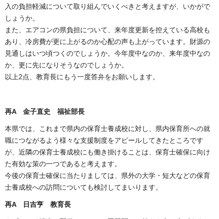
入の負担軽減について取り組んでいくべきと考えますが、いかがで
しょうか。
また、エアコンの県負担について、来年度更新を控えている高校も
あり、冷房費が更に上がるのか心配の声も上がっています。財源の
見通しはいつ頃つくのでしょうか。今年度中なのか、来年度中なの
か、更に先になりそうなのでしょうか。
以上2点、教育長にもう一度答弁をお願いします。
再
A 金子直史 福祉部長
本県では、これまで県内の保育士養成校に対し、県内保育所への就
職につながるよう様々な支援制度をアピールしてきたところです
が、近隣の保育士養成校にも働き掛けることは、保育士確保に向け
た有効な策の一つであると考えます。
今後の保育士確保に当たりましては、県外の大学・短大などの保育
士養成校への訪問についても検討してまいります。
再
A 日吉亨 教育長