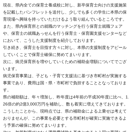
現在、県内全ての保育士養成校に対し、新卒保育士向けの支援施策
を記載したパンフレットを送付し、少しでも多くの学生に本県の保
育現場へ興味を持っていただけるよう取り組んでいるところです。
また、県内保育所との就職のマッチングを行う保育士就職フェア
や、保育士の就職あっせんを行う保育士・保育園支援センターなど
において、こうした支援制度を紹介しております。
引き続き、保育士を目指す方々に対し、本県の支援制度をアピール
していくことで保育士確保に努めてまいります。
次に、病児保育所を増やしていくための補助金増額についてでござ
います。
病児保育事業は、子ども・子育て支援法に基づき市町村が実施する
事業であり、費用は国・県・市町村で負担することとなっておりま
す。
県の補助額は、年々増加し、昨年度は4年前の平成30年度に比べ、1.
26倍の約2億3,000万円を補助し、数も着実に増えてきております。
こうしたことから、現時点では、県の補助金による上乗せは考えて
おりませんが、この事業を必要とする市町村が確実に実施できるよ
う予算の確保に努めてまいります。