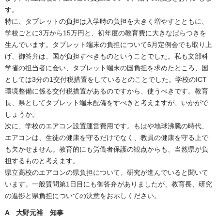
す。
特に、タブレットの負担は入学時の負担を大きく増やすとともに、
学校ごとに3万から15万円と、初年度の教育費に大きなばらつきを
生んでいます。タブレット端末の負担について6月定例会でも取り上
げ、御答弁は、国が負担すべきものということでした。私も文部科
学省の担当者に会い、タブレット端末の国負担を求めたところ、国
としては3分の1交付税措置をしているとのことでした。学校のICT
環境整備に係る交付税措置があるのですから、使うべきです。教育
長、県としてタブレット端末配備をすべきと考えますが、いかがで
しょうか。
次に、学校のエアコン設置運営費用です。もはや地球沸騰の時代、
エアコンは、生徒の健康を守るだけでなく、教員の健康を守る上で
も欠かせません。教育的にも労働者保護の観点からも、当然県が負
担するものと考えます。
県立高校のエアコンの県負担について、研究が進んでいると聞いて
います。一般質問第1日目にも御答弁がありましたが、教育長、研究
の進捗と県負担についての決意をお示しください。
A 大野元裕 知事