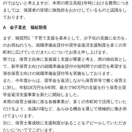
のではないと考えますが、本県の県立高校1年時における費用につき
ましては、保護者の皆様に御負担をおかけしているものと認識をし
ております。
A 金子直史 福祉部長
まず、御質問1「子育て支援を基本として、少子化の克服に全力を」
のお尋ねのうち、就職準備金貸付や奨学金返済支援制度を多くの市
町村に広げていただきたいについてお答え申し上げます。
県では、保育士自身に直接届く支援が重要と考え、県の独自策とし
て、新卒保育士向けの就職準備金貸付や短時間での就労を希望する
潜在保育士向けの就職準備金貸付等を実施をしております。
また、今年度からは、奨学金を返済しながら保育所等で働く保育士
に対し、年額18万円を5年間、最大で90万円の支援を行う保育士奨
学金返済支援事業を新たに開始しました。
本県の保育士確保に係る各種事業が、多くの市町村で活用していた
だけるよう、会議の場など、あらゆる機会を通じて積極的に働き掛
けてまいります。
次に、保育士養成校に支援制度があることをアピールしていただき
たいについてでございます。