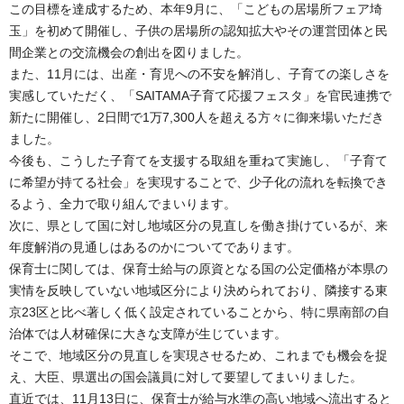
この目標を達成するため、本年9月に、「こどもの居場所フェア埼
玉」を初めて開催し、子供の居場所の認知拡大やその運営団体と民
間企業との交流機会の創出を図りました。
また、11月には、出産・育児への不安を解消し、子育ての楽しさを
実感していただく、「SAITAMA子育て応援フェスタ」を官民連携で
新たに開催し、2日間で1万7,300人を超える方々に御来場いただき
ました。
今後も、こうした子育てを支援する取組を重ねて実施し、「子育て
に希望が持てる社会」を実現することで、少子化の流れを転換でき
るよう、全力で取り組んでまいります。
次に、県として国に対し地域区分の見直しを働き掛けているが、来
年度解消の見通しはあるのかについてであります。
保育士に関しては、保育士給与の原資となる国の公定価格が本県の
実情を反映していない地域区分により決められており、隣接する東
京23区と比べ著しく低く設定されていることから、特に県南部の自
治体では人材確保に大きな支障が生じています。
そこで、地域区分の見直しを実現させるため、これまでも機会を捉
え、大臣、県選出の国会議員に対して要望してまいりました。
直近では、11月13日に、保育士が給与水準の高い地域へ流出すると