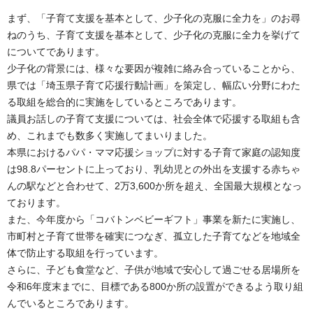
まず、「子育て支援を基本として、少子化の克服に全力を」のお尋
ねのうち、子育て支援を基本として、少子化の克服に全力を挙げて
についてであります。
少子化の背景には、様々な要因が複雑に絡み合っていることから、
県では「埼玉県子育て応援行動計画」を策定し、幅広い分野にわた
る取組を総合的に実施をしているところであります。
議員お話しの子育て支援については、社会全体で応援する取組も含
め、これまでも数多く実施してまいりました。
本県におけるパパ・ママ応援ショップに対する子育て家庭の認知度
は98.8パーセントに上っており、乳幼児との外出を支援する赤ちゃ
んの駅などと合わせて、2万3,600か所を超え、全国最大規模となっ
ております。
また、今年度から「コバトンベビーギフト」事業を新たに実施し、
市町村と子育て世帯を確実につなぎ、孤立した子育てなどを地域全
体で防止する取組を行っています。
さらに、子ども食堂など、子供が地域で安心して過ごせる居場所を
令和6年度末までに、目標である800か所の設置ができるよう取り組
んでいるところであります。