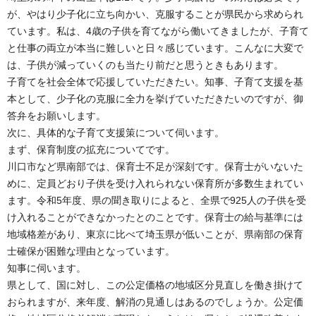
が、やはり少子化に立ち向かい、克服することが県民から求められ
ています。私は、4歳の子供を育てながら働いてきましたが、子育て
と仕事の両立が本当に難しいと日々感じています。こんなに大変で
は、子供が減っていくのも当たり前だと思うときもあります。
子育てを社会全体で応援していただきたい。知事、子育て支援を基
本として、少子化の克服に全力を挙げていただきたいのですが、御
答弁をお願いします。
次に、具体的な子育て支援策について伺います。
まず、保育制度の拡充についてです。
川口市など県南部では、保育士不足が深刻です。保育士がいないた
めに、定員どおり子供を受け入れられない保育所が多数生まれてい
ます。令和5年度、県の聞き取りによると、全県で925人の子供を受
け入れることができなかったとのことです。保育士の給与基準には
地域格差があり、東京に比べて埼玉県が低いことが、県南部の保育
士確保が困難な理由となっています。
知事に伺います。
県として、国に対し、この公定価格の地域区分見直しを働き掛けて
おられますが、来年度、解消の見通しはあるのでしょうか。公定価