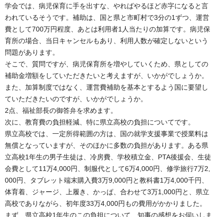
学会では、病児保育に手を出すな、やればやるほど赤字になると言
われているそうです。補助は、国と県と市町村で3分の1ずつ、運営
費として700万円程度、あとは利用者1人当たりの加算です。病児保
育所の場合、当日キャンセルもあり、利用人数が確定しないという
問題があります。
そこで、質問ですが、病児保育所を増やしていくため、県としての
補助金増額をしていただきたいと考えますが、いかがでしょうか。
また、加算制度ではなく、運営費補助を基本とするよう国に要望し
ていただきたいのですが、いかがでしょうか。
2点、福祉部長の御答弁を求めます。
次に、教育費の負担軽減、特に県立高校の負担についてです。
県立高校では、一定所得範囲の方は、国の就学支援事業で授業料は
無償となっていますが、そのほかに多数の負担があります。ある県
立高校1年生の男子生徒は、冷房費、学校積立金、PTA後援会、生徒
会費として11万4,000円、制服代として6万4,000円、修学旅行7万2,
000円、タブレット端末購入費3万9,000円と教科書1万4,000千円、
体育着、ジャージ、上履き、かっぱ、合わせて3万1,000円と、県立
高校でありながら、初年度33万4,000円もの費用がかかりました。
まず、県立高校1年生のこの負担について、知事の感想をお伺いしま