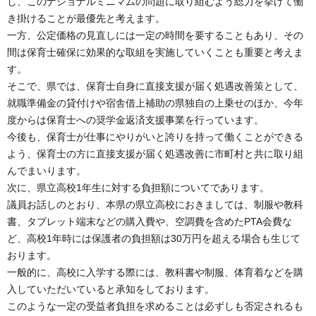
し、このナショナルミニマムの問題に取り組むよう総力を挙げて働
き掛けることが最優先と考えます。
一方、公定価格の見直しには一定の時間を要することもあり、その
間は保育士確保に効果的な取組を実施していくことも重要と考えま
す。
そこで、県では、保育士自身に直接支援が届く処遇改善策として、
就職準備金の貸付けや宿舎借上補助の県独自の上乗せのほか、今年
度からは保育士への奨学金返済支援事業を行っています。
今後も、保育士が仕事にやりがいと誇りを持って働くことができる
よう、保育士の方に直接支援が届く処遇改善に市町村と共に取り組
んでまいります。
次に、県立高校1年生に対する負担額についてであります。
議員お話しのとおり、本県の県立高校におきましては、制服や教科
書、タブレット端末などの購入費や、空調費を含めたPTA会費な
ど、高校1年時には保護者の負担額は30万円を超える場合も生じて
おります。
一般的に、高校に入学する際には、教科書や制服、体育着などを購
入していただいていると承知をしております。
このような一定の受益者負担を求めることは必ずしも否定されるも