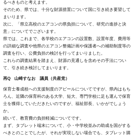
るべきものと考えます。
そのため、県では、十分な財源措置について国に引き続き要望して
まいります。
次に、「県立高校のエアコンの県負担について、研究の進捗と決
意」についてでございます。
県では、これまで、各学校のエアコンの設置数、設置年度、費用等
の詳細な調査や他県のエアコン整備計画や保護者への補助制度等の
調査を行い、公費負担の検討を行ってまいりました。
これらの調査結果を踏まえ、財源の見通しを含めその手法につい
て、引き続き検討してまいります。
再
Q 山崎すなお 議員（共産党）
保育士養成校への支援制度のアピールについてですが、県内はもち
ろん、近隣の保育科のある大学、短大、専門学校に足も運んで保育
士を獲得していただきたいのですが、福祉部長、いかがでしょう
か。
続いて、教育費の負担軽減についてです。
まず、タブレット端末について、小・中学校並みの助成を国がする
べきとのことでしたが、それが実現しない場合でも、タブレット購