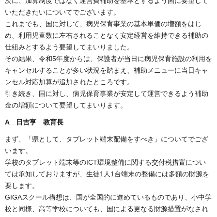
次に、加算制度ではなく運営費補助を基本とするよう国に要望して
いただきたいについてでございます。
これまでも、国に対して、病児保育事業の基本単価の増額をはじ
め、利用児童数に左右されることなく安定経営を維持できる補助の
仕組みとするよう要望してまいりました。
その結果、令和5年度からは、保護者が当日に病児保育施設の利用を
キャンセルすることが多い状況を踏まえ、補助メニューに当日キャ
ンセル対応加算が追加されたところです。
引き続き、国に対し、病児保育事業が安定して運営できるよう補助
金の増額について要望してまいります。
A 日吉亨 教育長
まず、「県として、タブレット端末配備をすべき」についてでござ
います。
学校のタブレット端末等のICT環境整備に関する交付税措置につい
ては承知しておりますが、生徒1人1台端末の整備には多額の財源を
要します。
GIGAスクール構想は、国が全国的に進めているものであり、小中学
校と同様、高等学校についても、国による更なる財源措置がなされ