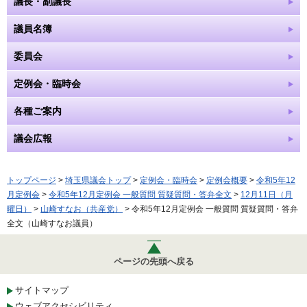
議長・副議長
議員名簿
委員会
定例会・臨時会
各種ご案内
議会広報
トップページ
>
埼玉県議会トップ
>
定例会・臨時会
>
定例会概要
>
令和5年12
月定例会
>
令和5年12月定例会 一般質問 質疑質問・答弁全文
>
12月11日（月
曜日）
>
山崎すなお（共産党）
> 令和5年12月定例会 一般質問 質疑質問・答弁
全文（山崎すなお議員）
ページの先頭へ戻る
サイトマップ
ウェブアクセシビリティ