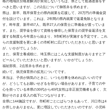
格の地域区分格差解消が実現しないうちは、県として処遇改善をす
べきと思いますが、この2点について御答弁を求めます。
県は、新卒、既卒保育士の県内就業を応援して、20万円の準備金貸
付を設けています。これは、2年間の県内就業で返還免除となりま
す。昨年度、新卒457人、既卒27人の保育士に準備金が渡っていま
す。また、奨学金を借りて資格を修得した保育士の奨学金返済を支
援する制度も今年度から始まり、9市町村が実施する予定です。これ
らの支援制度を更に多くの市町村に広げていただきたいと思います
が、いかがでしょうか。
また、保育士養成校に、埼玉県にはこんな支援制度がありますとア
ピールしていただきたいと思いますが、いかがでしょうか。
福祉部長、2点答弁を求めます。
続いて、病児保育所の拡充についてです。
本当は、子供が病気のときに、いつも仕事を休めればいいのです
が、どうしてもお願いせざるを得ない場合があります。子育ての中
心を担っている本県の30代から40代女性は非正規労働者も多く、欠
勤がそのまま収入の低下につながります。
全県に144施設ですが、市町村ごとにばらつきもあって、川口市は4
か所しかありません。更に増設していただきたいのですが、小児科