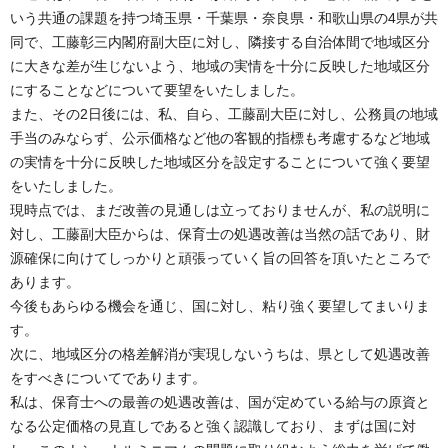
いう共通の課題を持つ埼玉県・千葉県・奈良県・和歌山県の4県が共
同で、工藤彰三内閣府副大臣に対し、隣接する自治体間で地域区分
に大きな差が生じないよう、地域の実情を十分に反映した地域区分
にすることなどについて要望をいたしました。
また、その2日後には、私、自ら、工藤副大臣に対し、公務員の地域
手当のみならず、公示価格など他の客観的指標も考慮するなど地域
の実情を十分に反映した地域区分を設定することについて強く要望
をいたしました。
現時点では、まだ改善の見通しは立っておりませんが、私の説明に
対し、工藤副大臣からは、保育士の処遇改善は当然の話であり、財
源確保に向けてしっかりと頑張っていく旨の回答を頂いたところで
あります。
今後もあらゆる機会を通じ、国に対し、粘り強く要望してまいりま
す。
次に、地域区分の格差解消が実現しないうちは、県として処遇改善
をすべきについてであります。
私は、保育士への最善の処遇改善は、国が定めている給与の原資と
なる公定価格の見直しであると強く認識しており、まずは国に対