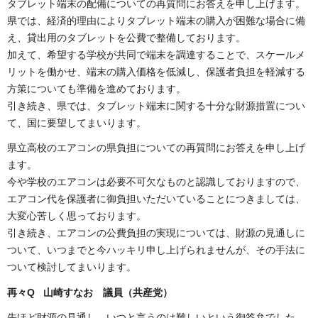
タブレット端末の配備についての再質問にお答えを申し上げます。
県では、経済的理由によりタブレット端末の購入が困難な場合に備
え、貸出用のタブレットを公費で整備しております。
加えて、希望する学校が共同で端末を調達することで、スケールメ
リットを働かせ、端末の購入価格を低減し、保護者負担を軽減する
方策についても準備を進めております。
引き続き、県では、タブレット端末に関する十分な財源措置につい
て、国に要望してまいります。
県立高校のエアコンの県負担についての再質問にお答えを申し上げ
ます。
今や学校のエアコンは必要不可欠なものと認識しておりますので、
エアコン代を保護者に御負担いただいていることにつきましては、
大変心苦しく思っております。
引き続き、エアコンの公費負担の実現については、財源の見通しに
ついて、いつまでと今ハッキリ申し上げられませんが、その手法に
ついて検討してまいります。
再々
Q 山崎すなお 議員（共産党）
先ほど財源の見通し、いつと言うのは難しいという御答弁でした