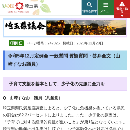
彩の国 埼玉県
緊急・防
情報を探す
メニュー
災
ページ番号：247026
掲載日：2023年12月28日
令和5年12月定例会 一般質問 質疑質問・答弁全文（山
崎すなお議員）
子育て支援を基本として、少子化の克服に全力を
Q 山崎すなお 議員（共産党）
埼玉県県民満足度調査によると、少子化に危機感を抱いている県民
の割合は82.2パーセントに上りました。また、少子化の原因は、
「子育てに対する経済的負担が重いこと」が第1位となっています。
埼玉県の昨年の出生率は1.17です。少子高齢化への対応は必要です