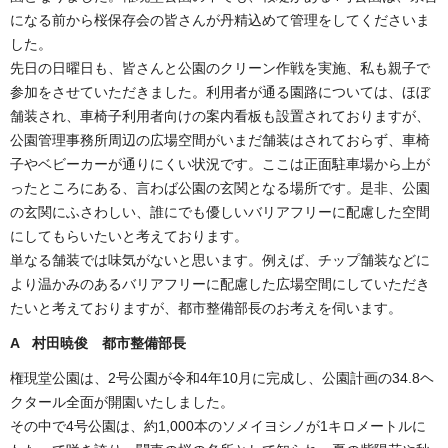
になる前から桜保存会の皆さんが丹精込めて管理をしてくださいま
した。
先日の日曜日も、皆さんと公園のクリーン作戦を実施、私も親子で
参加をさせていただきました。利用者が通る園路については、ほぼ
舗装され、車椅子利用者向けの案内看板も設置されておりますが、
公園管理事務所周辺の広場空間がいまだ舗装はされておらず、車椅
子やベビーカーが通りにくい状況です。ここは正面駐車場から上が
ったところにある、言わば公園の玄関となる場所です。是非、公園
の玄関にふさわしい、誰にでも優しいバリアフリーに配慮した空間
にしてもらいたいと考えております。
単なる舗装では味気がないと思います。例えば、チップ舗装などに
より温かみのあるバリアフリーに配慮した広場空間にしていただき
たいと考えておりますが、都市整備部長のお考えを伺います。
A 村田暁俊 都市整備部長
権現堂公園は、2号公園が令和4年10月に完成し、公園計画の34.8ヘ
クタール全面が開園いたしました。
その中で4号公園は、約1,000本のソメイヨシノが1キロメートルに