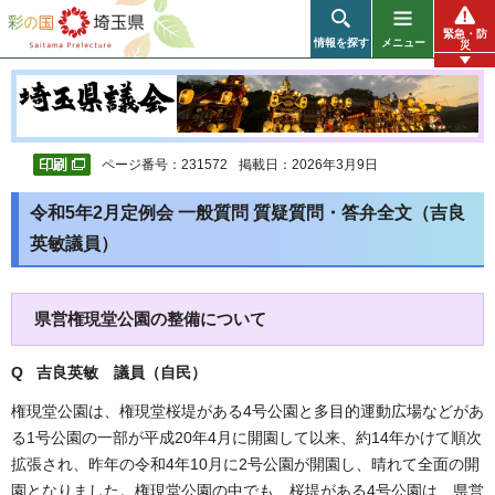
彩の国 埼玉県
緊急・防
情報を探す
メニュー
災
ページ番号：231572
掲載日：2026年3月9日
令和5年2月定例会 一般質問 質疑質問・答弁全文（吉良
英敏議員）
県営権現堂公園の整備について
Q 吉良英敏
議員（自民）
権現堂公園は、権現堂桜堤がある4号公園と多目的運動広場などがあ
る1号公園の一部が平成20年4月に開園して以来、約14年かけて順次
拡張され、昨年の令和4年10月に2号公園が開園し、晴れて全面の開
園となりました。権現堂公園の中でも、桜堤がある4号公園は、県営