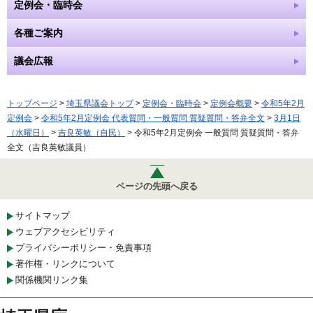
定例会・臨時会
各種ご案内
議会広報
トップページ
>
埼玉県議会トップ
>
定例会・臨時会
>
定例会概要
>
令和5年2月
定例会
>
令和5年2月定例会 代表質問・一般質問 質疑質問・答弁全文
>
3月1日
（水曜日）
>
吉良英敏（自民）
> 令和5年2月定例会 一般質問 質疑質問・答弁
全文（吉良英敏議員）
ページの先頭へ戻る
サイトマップ
ウェブアクセシビリティ
プライバシーポリシー・免責事項
著作権・リンクについて
関係機関リンク集