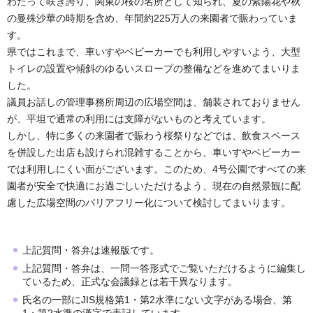
わたって咲き誇り、関東の桜の名所として知られ、夏の紫陽花や秋
の曼殊沙華の時期を含め、年間約225万人の来園者で賑わっていま
す。
県ではこれまで、車いすやベビーカーでも利用しやすいよう、大型
トイレの設置や傾斜のゆるいスロープの整備などを進めてまいりま
した。
議員お話しの管理事務所周辺の広場空間は、舗装されておりません
が、平坦で通常の利用には支障がないものと考えています。
しかし、特に多くの来園者で賑わう桜祭りなどでは、飲食スペース
を併設した出店も設けられ混雑することから、車いすやベビーカー
では利用しにくい面がございます。このため、4号公園ですべての来
園者が安全で快適にお過ごしいただけるよう、現在の自然景観に配
慮した広場空間のバリアフリー化について検討してまいります。
上記質問・答弁は速報版です。
上記質問・答弁は、一問一答形式でご覧いただけるように編集し
ているため、正式な会議録とは若干異なります。
氏名の一部にJIS規格第1・第2水準にない文字がある場合、第
1・第2水準の漢字で表記しています。