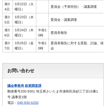
第3
3月22日（火
委員会（予算特別）・議案調査
4日
曜日）
第3
3月23日（水
委員会・議案調査
5日
曜日）
第3
3月24日（木
午前1
委員長報告
6日
曜日）
0時
第3
3月25日（金
午前1
委員長報告に対する質疑、討論、採
7日
曜日）
0時
会
お問い合わせ
議会事務局
政策調査課
郵便番号330-9301 埼玉県さいたま市浦和区高砂三丁目15番1
号 議事堂1階
電話：
048-830-6250