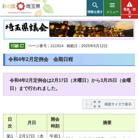
彩の国 埼玉県
緊急・防
情報を探す
メニュー
災
ページ番号：211914
掲載日：2025年6月12日
令和4年2月定例会 会期日程
令和4年2月定例会は2月17日（木曜日）から3月25日（金曜
日）まで行われました。
画面サイズで表示
日
開会
月日
摘要
次
時刻
第1
2月17日（木
午前1