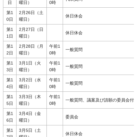
日
曜日）
0時
第1
2月26日（土
休日休会
0日
曜日）
第1
2月27日（日
休日休会
1日
曜日）
第1
2月28日（月
午前1
一般質問
2日
曜日）
0時
第1
3月1日（火
午前1
一般質問
3日
曜日）
0時
第1
3月2日（水
午前1
一般質問
4日
曜日）
0時
第1
3月3日（木
午前1
一般質問、議案及び請願の委員会付
5日
曜日）
0時
第1
3月4日（金
委員会
6日
曜日）
第1
3月5日（土
休日休会
7日
曜日）