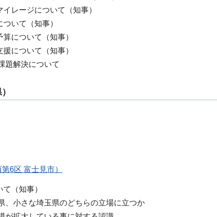
マイレージについて（知事）
について（知事）
予算について（知事）
支援について（知事）
課題解決について
県）
西第6区 富士見市）
いて（知事）
県、小さな埼玉県のどちらの立場に立つか
模が拡大している事に対する認識