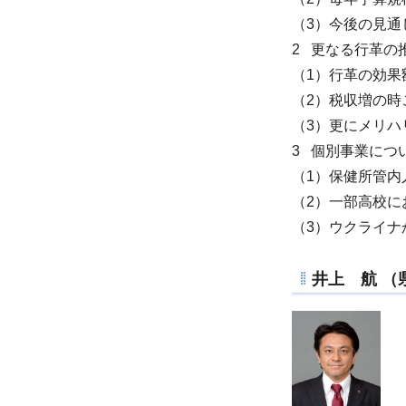
（3）今後の見通
2 更なる行革の
（1）行革の効果
（2）税収増の
（3）更にメリハ
3 個別事業につ
（1）保健所管
（2）一部高校に
（3）ウクライ
井上 航
（