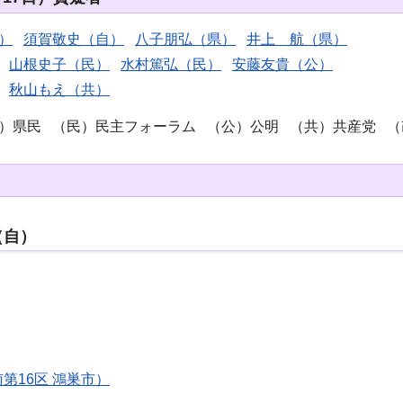
）
須賀敬史（自）
八子朋弘（県）
井上 航（県）
山根史子（民）
水村篤弘（民）
安藤友貴（公）
秋山もえ（共）
）県民 （民）民主フォーラム （公）公明 （共）共産党 （
（自）
第16区 鴻巣市）