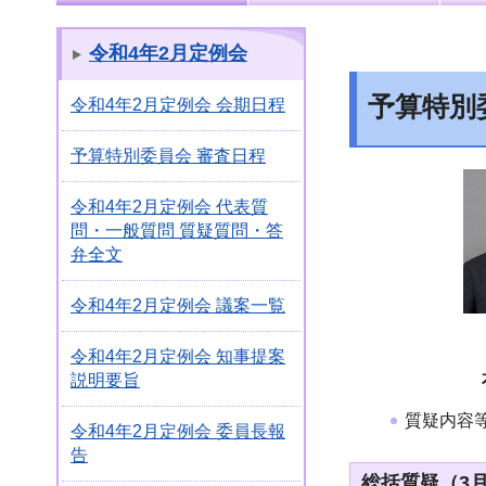
令和4年2月定例会
予算特別
令和4年2月定例会 会期日程
予算特別委員会 審査日程
令和4年2月定例会 代表質
問・一般質問 質疑質問・答
弁全文
令和4年2月定例会 議案一覧
令和4年2月定例会 知事提案
説明要旨
質疑内容
令和4年2月定例会 委員長報
告
総括質疑（3月