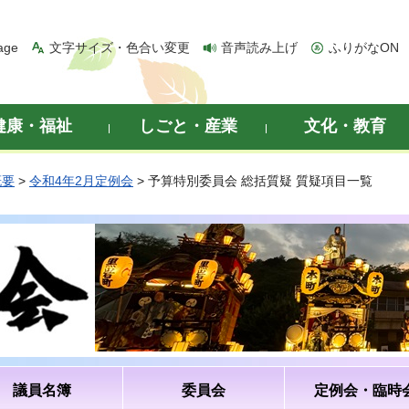
age
文字サイズ・色合い変更
音声読み上げ
ふりがなON
健康・福祉
しごと・産業
文化・教育
概要
>
令和4年2月定例会
> 予算特別委員会 総括質疑 質疑項目一覧
議員名簿
委員会
定例会・臨時