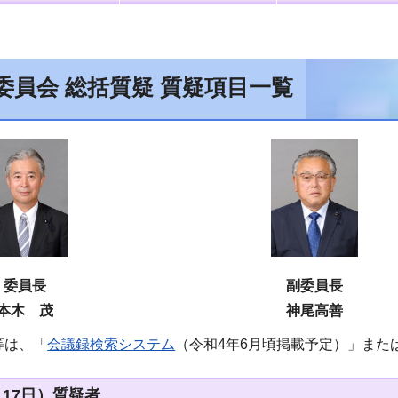
委員会 総括質疑 質疑項目一覧
委員長
副委員長
本木 茂
神尾高善
等は、「
会議録検索システム
（令和4年6月頃掲載予定）」また
17日）質疑者