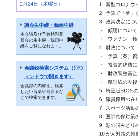
2月24日（木曜日）
1 新型コロナウ
2 予算で「夢」
3 政策決定につ
議会生中継・録画中継
・ 傾聴について
本会議及び予算特別委
・ ワクチン・
員会の生中継・録画中
継をご覧になれます。
4 財政について
・ 予算（案）資
・ 投資的経費に
会議録検索システム（別ウ
・ 財政調整基金
ィンドウで開きます）
・ 県証紙の今後
会議録の内容を、検索
5 埼玉版SDG
したい言葉や発言者な
どで検索できます。
6 職員採用の在
7 スポーツ活動
8 医師確保対策
9 彩の国みどり
10 がん対策の