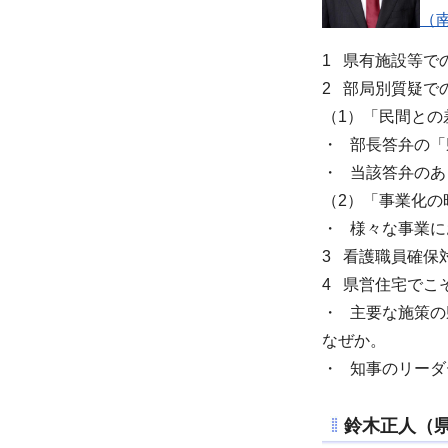
（南
1 県有施設等で
2 部局別質疑で
（1）「民間との
・ 部長答弁の
・ 当該答弁の
（2）「事業化の
・ 様々な事業
3 看護職員確保
4 県営住宅でこ
・ 主要な施策
なぜか。
・ 知事のリー
鈴木正人
（