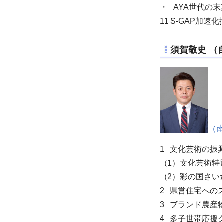
・ AYA世代の
11 S-GAP加
須賀敬史
（
（南
1 文化芸術の振
（1）文化芸術特
（2）彩の国さい
2 県営住宅への
3 ブランド農産
4 多子世帯応援