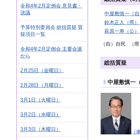
令和4年2月定例会 意見書・
決議
中屋敷慎一（自
鈴木正人（県）
予算特別委員会 総括質疑 質
萩原一寿（公）
疑項目一覧
（自）自民 （県
令和4年2月定例会 主要会派
から
総括質疑
2月25日（金曜日）
中屋敷慎一
2月28日（月曜日）
3月1日（火曜日）
3月2日（水曜日）
3月3日（木曜日）
（南