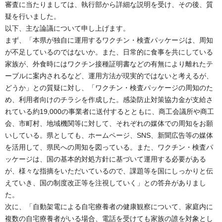
審査に当たりましては、執行部から詳細な説明を受け、その後、質
疑を行いました。
以下、主な論議について申し上げます。
まず、「本県が独自に運用するワクチン・検査パッケージは、周知
が不足しているのではないか。また、日常的に食事を共にしている
家族が、外食時にはワクチン接種証明書などの有無により離れたテ
ーブルに案内されるなど、運用方法が現実的ではないと考えるが、
どうか」との質疑に対し、「ワクチン・検査パッケージの周知のた
め、利用者向けのチラシを作成した。感染防止対策協力金が支給さ
れている約19,000の事業者に送付するとともに、商工会議所や商工
会、市町村、地域機関等に対して、それぞれの媒体での周知をお願
いしている。県としても、ホームページ、SNS、新聞広告等の媒体
を活用して、県民への周知を図っている。また、ワクチン・検査パ
ッケージは、国の基本的対処方針に基づいて運用する必要がある
が、様々な指摘をいただいているので、課題等を国にしっかりと伝
えていき、国の制度改正等を注視していく」との答弁がありまし
た。
次に、「自動架電による自宅療養者の健康観察について、家庭内に
複数の自宅療養者がいる場合、電話を受けても家族の誰を対象とし