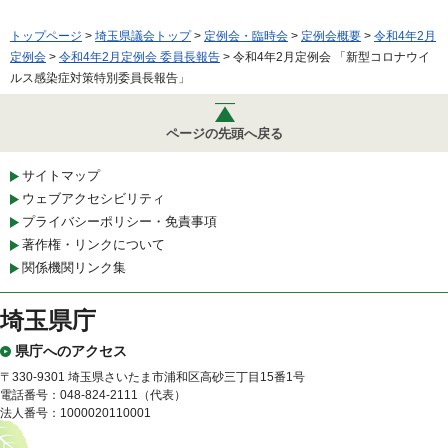
トップページ
>
埼玉県議会トップ
>
定例会・臨時会
>
定例会概要
>
令和4年2月
定例会
>
令和4年2月定例会 委員長報告
> 令和4年2月定例会 「新型コロナウイ
ルス感染症対策特別委員長報告」
ページの先頭へ戻る
サイトマップ
ウェブアクセシビリティ
プライバシーポリシー・免責事項
著作権・リンクについて
関係機関リンク集
埼玉県庁
県庁へのアクセス
〒330-9301 埼玉県さいたま市浦和区高砂三丁目15番1号
電話番号：048-824-2111（代表）
法人番号：1000020110001