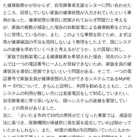
た健康観察かが分からず、自宅療養者支援センターに問い合わせた
ところ、回答していない家族の健康状態が入力されていたという事
例があった。健康状態が適切に把握されておらず問題だと考える
が、家族の複数が感染した場合の自動架電による健康観察をどのよ
うに管理しているのか。また、このような事態を防ぐため、まずは
県が健康確認の手法を混同しないよう整理をした上で、国にシステ
ムの改修を求めていくベきと考えるがどうか」との質疑に対し、
「家族で自動架電による健康観察を希望された場合、現在のシステ
ムでは一つの電話番号に一人しか登録できないため、家族全員の健
康状況を適切に把握できないという問題がある。そこで、一つの電
話番号で家族全員が健康状態の入力ができるシステムであるMyHE
R ー SYSについて、きちんと説明し、利用を勧めるとともに、この
システムの利用が難しい方には直接電話をして対応していきたい。
自宅療養者に寄り添いながら、国へシステムの改修を要望してい
く」との答弁がありました。
次に、「さいたま市内で10代の男性が亡くなった事案では、感染症
法に基づき、医療機関が保健所に発生届を提出していれば助かって
いたかもしれない。また、40度の発熱が5日間続いていたにもかか