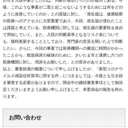
わらず入院不要としたのは、判断が適切だったのか疑問である。今
後、このような事案が二度と起こらないようするためには何をどの
ように改善していくのか」との質疑に対し、「発生届は、健康観察
や医療へのアクセスに大変重要であり、今回、発生届が遅れたこと
は課題と考えている。医療機関に対しては、発生届の重要性を改め
て周知していく。また、入院の判断基準となるリスク表について
も、随時更新することとしており、専門家の意見を聞いた上で判断
したい。さらに、今回の事案では医療機関への搬送に時間がかかっ
たことから、救急病床の確保のために、さいたま市と連携し六つの
医療機関に対し、増床をお願いした」との答弁がありました。
以上、審査経過の概要について申し上げましたが、「新型コロナウ
イルス感染症対策等に関する件」につきましては、今後とも引き続
き審査する必要がありますので、閉会中の継続審査事項として御決
定くださいますようお願い申し上げまして、本委員会の報告を終わ
ります。
お問い合わせ