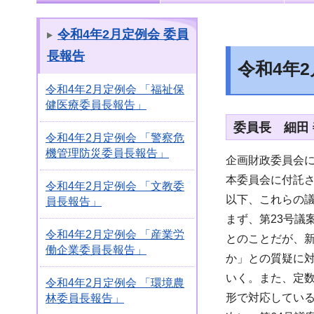
令和4年2月定例会 委員
長報告
令和4年
令和4年2月定例会 「福祉保
健医療委員長報告」
委員長 細田
令和4年2月定例会 「警察危
機管理防災委員長報告」
企画財政委員会
本委員会に付託さ
令和4年2月定例会 「文教委
以下、これらの
員長報告」
まず、第23号
令和4年2月定例会 「産業労
とのことだが、
働企業委員長報告」
か」との質疑に
いく。また、定
令和4年2月定例会 「環境農
形で対応してい
林委員長報告」