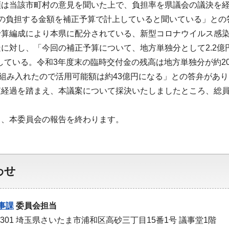
額は当該市町村の意見を聞いた上で、負担率を県議会の議決を経
その負担する金額を補正予算で計上していると聞いている」との
予算編成により本県に配分されている、新型コロナウイルス感
に対し、「今回の補正予算について、地方単独分として2.2億
用している。令和3年度末の臨時交付金の残高は地方単独分が約2
を組み入れたので活用可能額は約43億円になる」との答弁があ
査経過を踏まえ、本議案について採決いたしましたところ、総
て、本委員会の報告を終わります。
わせ
事課
委員会担当
-9301 埼玉県さいたま市浦和区高砂三丁目15番1号 議事堂1階