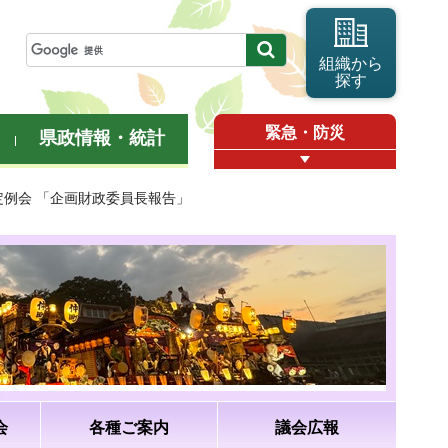
組織から
探す
緊急・防災
県政情報・統計
月定例会 「企画財政委員長報告」
会
各種ご案内
議会広報