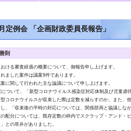
2月定例会 「企画財政委員長報告」
 善則
における審査経過の概要について、御報告申し上げます。
れました案件は議案9件であります。
議案に関して行われた主な論議について申し上げます。
議案について、「新型コロナウイルス感染症対応体制及び児童虐
新型コロナウイルスが収束した際は定数を減らすのか。また、
対し、「収束後の平時の対応については、関係部局と協議しな
数の配分については、既存定数の枠内でスクラップ・アンド・
る」との答弁がありました。