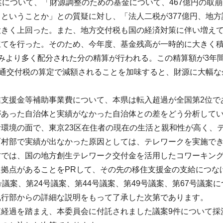
案について、「財源調整のための基金について、467億円の取
ということか」との質疑に対し、「法人二税が377億円、地方譲
きく上回った。また、地方交付税も国の経済対策に伴い増えて
立てを行った。そのため、今年度、基金残高が一時的に大きく
みより多く配分された分の精算が行われる。この精算額が3年間
普通交付税の算定で減額されることを加味すると、財源に大幅
業支援金等補助事業費について、本県は転入超過が全国第2位で
があった自治体と実績がなかった自治体との差をどう分析して
活環境の面で、東京23区在住者の現在の生活と親和性が高く、
町村部で実績が出なかった原因としては、テレワークを実施で
村では、国の地方創生テレワーク交付金を活用したコワーキン
た拠点があることをPRして、その先の移住支援金の支給につな
号議案、第24号議案、第44号議案、第49号議案、第67号議案
執行部からの詳細な説明をもって了承した次第であります。
査経過を踏まえ、本委員会に付託されました議案9件について採