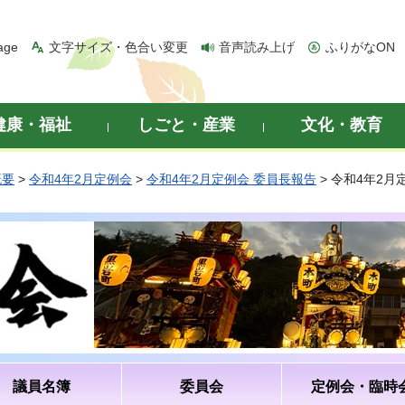
age
文字サイズ・色合い変更
音声読み上げ
ふりがなON
健康・福祉
しごと・産業
文化・教育
概要
>
令和4年2月定例会
>
令和4年2月定例会 委員長報告
> 令和4年2
議員名簿
委員会
定例会・臨時