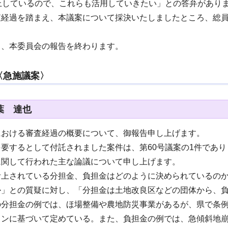
上しているので、これらも活用していきたい」との答弁があり
査経過を踏まえ、本議案について採決いたしましたところ、総
て、本委員会の報告を終わります。
〈急施議案〉
葉 達也
における審査経過の概要について、御報告申し上げます。
要するとして付託されました案件は、第60号議案の1件であり
に関して行われた主な論議について申し上げます。
計上されている分担金、負担金はどのように決められているの
か」との質疑に対し、「分担金は土地改良区などの団体から、
の分担金の例では、ほ場整備や農地防災事業があるが、県で条
インに基づいて定めている。また、負担金の例では、急傾斜地