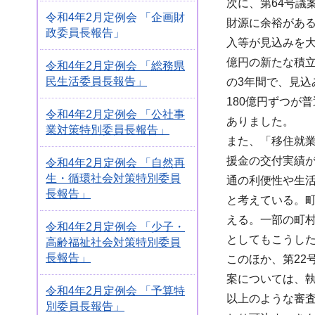
次に、第64号議
令和4年2月定例会 「企画財
財源に余裕がある
政委員長報告」
入等が見込みを大
億円の新たな積
令和4年2月定例会 「総務県
民生活委員長報告」
の3年間で、見込
180億円ずつが
令和4年2月定例会 「公社事
ありました。
業対策特別委員長報告」
また、「移住就
援金の交付実績
令和4年2月定例会 「自然再
生・循環社会対策特別委員
通の利便性や生
長報告」
と考えている。
える。一部の町
令和4年2月定例会 「少子・
としてもこうし
高齢福祉社会対策特別委員
長報告」
このほか、第22
案については、
令和4年2月定例会 「予算特
以上のような審
別委員長報告」