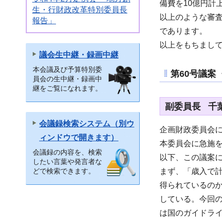
備費を10億円計
生・行財政改革特別委員長
以上のような審
報告」
であります。
以上をもちまし
議会生中継・録画中継
本会議及び予算特別委
第60号議案
員会の生中継・録画中
継をご覧になれます。
副委員長 千
会議録検索システム（別ウ
企画財政委員会
ィンドウで開きます）
本委員会に急施を
会議録の内容を、検索
以下、この議案
したい言葉や発言者な
まず、「歳入で
どで検索できます。
得られているの
している。今回
は国のガイドラ