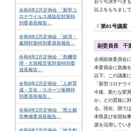
おり可決すべき
以上をもちまし
令和4年2月定例会 「新型コ
ロナウイルス感染症対策特
別委員長報告」
第81号議案
令和4年2月定例会 「経済・
雇用対策特別委員長報告」
副委員長 千葉
令和4年2月定例会 「危機管
企画財政委員会
理・大規模災害対策特別委
本委員会に急施を
員長報告」
以下、この議案
令和4年2月定例会 「人材育
「新型コロナウ
成・文化・スポーツ振興特
今後、新たな変
別委員長報告」
か」との質疑に
る。現在、国では
令和4年2月定例会 「県土都
市整備委員長報告」
本県及び全国知事
源を活用してい
令和4年2月定例会 「地方創