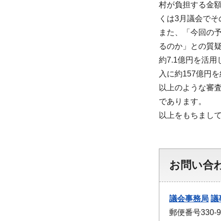
村が負担する金
くは3月議会で
また、「今回の
るのか」との質疑
約7.1億円を活
入に約157億円
以上のような審
であります。
以上をもちまし
お問い合
議会事務局
議
郵便番号330