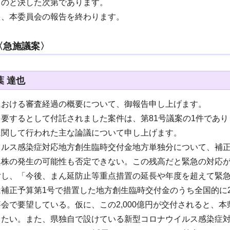
ものと決した次第であります。
て、本委員会の報告を終わります。
〈急施議案〉
 達也
における審査経過の概要について、御報告申し上げます。
要するとして付託されました案件は、第81号議案の1件であり
に関して行われた主な論議について申し上げます。
イルス感染症対応地方創生臨時交付金地方単独分について、補正
異株の発生の可能性も否定できない。この残高だと緊急の対応
対し、「今後、まん延防止等重点措置の延長や年度を超えて緊
補正予算第1号で措置した地方創生臨時交付金のうち全国的に2
会で要望している。仮に、この2,000億円が交付されると、
きたい。また、県独自で設けている新型コロナウイルス感染症対