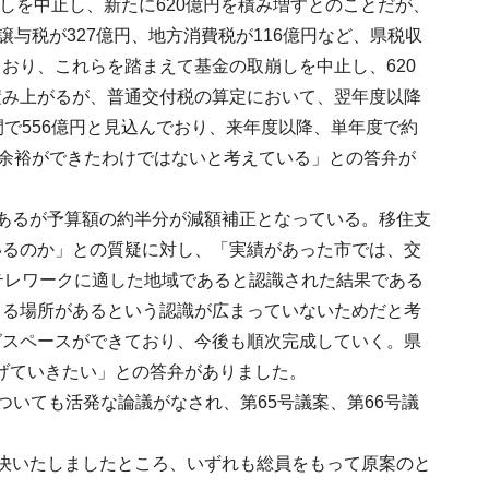
崩しを中止し、新たに620億円を積み増すとのことだが、
与税が327億円、地方消費税が116億円など、県税収
おり、これらを踏まえて基金の取崩しを中止し、620
積み上がるが、普通交付税の算定において、翌年度以降
で556億円と見込んでおり、来年度以降、単年度で約
な余裕ができたわけではないと考えている」との答弁が
あるが予算額の約半分が減額補正となっている。移住支
いるのか」との質疑に対し、「実績があった市では、交
テレワークに適した地域であると認識された結果である
きる場所があるという認識が広まっていないためだと考
グスペースができており、今後も順次完成していく。県
げていきたい」との答弁がありました。
についても活発な論議がなされ、第65号議案、第66号議
決いたしましたところ、いずれも総員をもって原案のと