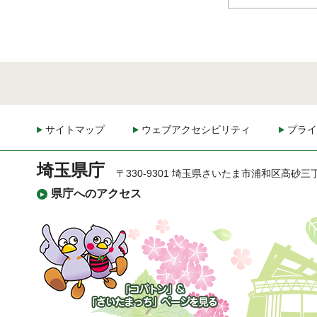
サイトマップ
ウェブアクセシビリティ
プライ
埼玉県庁
〒330-9301 埼玉県さいたま市浦和区高砂三
県庁へのアクセス
「コバトン」&「さいた
まっち」