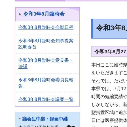
令和3年8月臨時会
令和3年
令和3年8月臨時会会期日程
令和3年8月臨時会知事提案
説明要旨
令和3年8月
令和3年8月臨時会意見書・
本日ここに臨時
決議
をいただきます
令和3年8月臨時会委員長報
それでは、ただ
告
本県では、7月1
時間の短縮要請
令和3年8月臨時会議案一覧
しかしながら、新
態措置区域に追加
議会生中継・録画中継
日には医療提供体