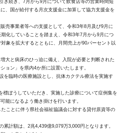
引き続き、7月から9月について飲食店等の営業時間短
象に、国が給付する月次支援金に加算して協力支援金を
販売事業者等への支援として、令和3年8月及び9月に
期化していることを踏まえ、令和3年7月から9月につ
で対象を拡大するとともに、月間売上が90パーセント以
る増大と病床のひっ迫に備え、入院が必要と判断された
ション」を県内4か所に設置いたします。
施設を臨時の医療施設とし、抗体カクテル療法を実施す
を標ぼうしていただき、実施した診療について症例集を
が可能になるよう働き掛けを行います。
したことに伴う県社会福祉協議会に対する貸付原資等の
計額は、2兆4,439億9,079万3,000円となります。