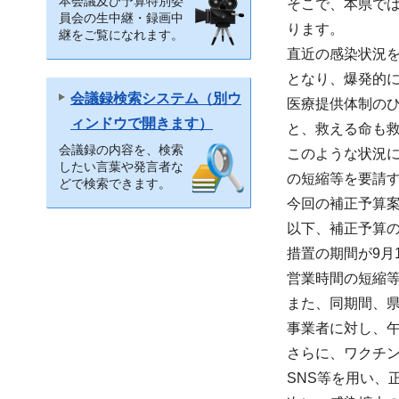
本会議及び予算特別委
そこで、本県で
員会の生中継・録画中
ります。
継をご覧になれます。
直近の感染状況を見
となり、爆発的
会議録検索システム（別ウ
医療提供体制の
ィンドウで開きます）
と、救える命も
会議録の内容を、検索
このような状況
したい言葉や発言者な
の短縮等を要請
どで検索できます。
今回の補正予算
以下、補正予算
措置の期間が9月
営業時間の短縮
また、同期間、県
事業者に対し、
さらに、ワクチ
SNS等を用い、