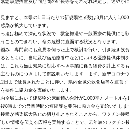
は緊急事態措置及び同期間の延長等をそれぞれ決定し、速やか
ますと、本県の1 日当たりの新規陽性者数は8月に入り1,000人
に感染が拡大しています。
ひっ迫は極めて深刻な状況で、救急搬送や一般医療の提供にも
救うことのできない、命の危機に直面する状況となります。
に鑑み、専門家にも意見を伺った上で検討を行い、引き続き飲
するとともに、自宅及び宿泊療養中などにおける医療提供体制
案は、これら当面緊急に対応すべき事業に係る経費を計上する
の主なものにつきまして御説明いたします。まず、新型コロナ
12日まで延長されたことに伴い、県内全域の飲食店等を運営
等を要件に協力金を支給いたします。
内全域において建築物の床面積の合計が1,000平方メートル
午後8時までの営業時間の短縮等を要件に協力金を支給いたしま
ン接種が感染拡大防止の切り札とされることから、ワクチン接
正しい情報を伝える広報を実施することで、若年層のワクチン