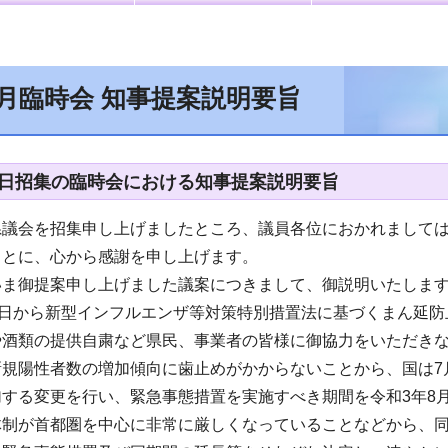
8月臨時会 知事提案説明要旨
27日招集の臨時会における知事提案説明要旨
県議会を招集申し上げましたところ、議員各位におかれまして
ことに、心から感謝を申し上げます。
いま御提案申し上げました議案につきまして、御説明いたしま
2日から新型インフルエンザ等対策特別措置法に基づくまん延
や酒類の提供自粛など県民、事業者の皆様に御協力をいただき
規陽性者数の増加傾向に歯止めがかからないことから、国は7
する変更を行い、緊急事態措置を実施すべき期間を令和3年8月2
制が首都圏を中心に非常に厳しくなっていることなどから、同