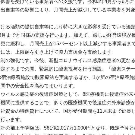
影響を受けている事業者への支援です。令和3年4月から6月に
外出自粛等の影響により、月間売上が減少している事業者を対
。
ける酒類の提供自粛等により特に大きな影響を受けている酒類
6月までと同様の支援を行います。加えて、厳しい経営環境が長
更に緩和し、月間売上が15パーセント以上減少する事業者ま
者には、上限額を引き上げて協力支援金を支給します。
体制の強化です。今後、新型コロナウイルス感染症患者の更な
確定するまでの間、緊急的に酸素投与を行う施設、「酸素ステー
の宿泊療養施設で酸素療法を実施するほか、1か所の宿泊療養
期間中の安全性を高めてまいります。
ナウイルス感染症の後遺症対策として、8医療機関に後遺症外来
療機関に提供することで、多くの医療機関で後遺症の外来診療
福祉資金の特例貸付について、国が受付期間を11月末まで延長
を行います。
の補正予算額は、561億2,017万1,000円となり、既定予算との累