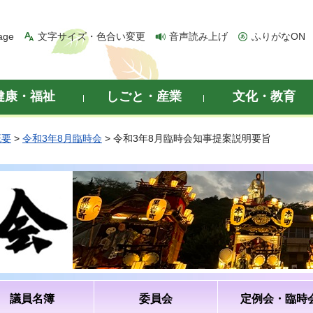
age
文字サイズ・色合い変更
音声読み上げ
ふりがなON
健康・福祉
しごと・産業
文化・教育
概要
>
令和3年8月臨時会
> 令和3年8月臨時会知事提案説明要旨
議員名簿
委員会
定例会・臨時