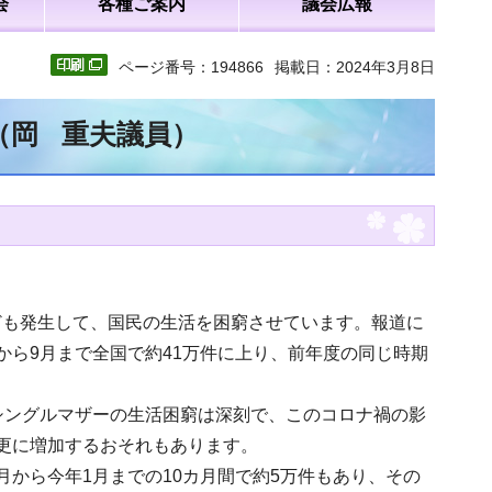
会
各種ご案内
議会広報
ページ番号：194866
掲載日：2024年3月8日
（岡 重夫議員）
ども発生して、国民の生活を困窮させています。報道に
から9月まで全国で約41万件に上り、前年度の同じ時期
シングルマザーの生活困窮は深刻で、このコロナ禍の影
更に増加するおそれもあります。
から今年1月までの10カ月間で約5万件もあり、その