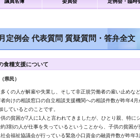
議員名簿
委員会
定例会・臨時
2月定例会 代表質問 質疑質問・答弁全文
の食糧支援について
員（県民）
は多くの人が解雇や失業し、そして非正規労働者の雇い止めな
者向けの相談窓口の自立相談支援機関への相談件数が昨年4月
加しているとのことです。
子供の貧困が7人に1人と言われてきましたが、ひとり親、特に
で約3割の人が仕事を失っているということから、子供の貧困が
社会福祉協議会が行っている緊急小口資金の融資件数が昨年3月