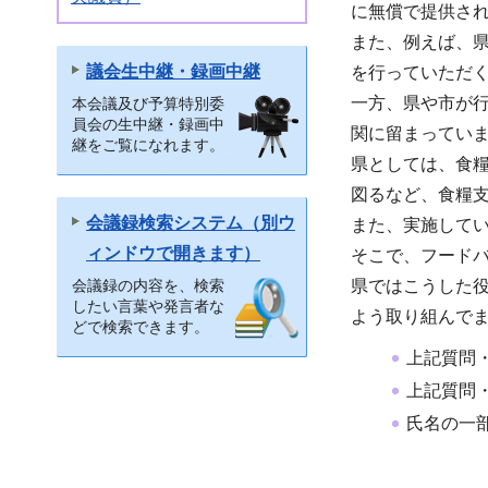
に無償で提供さ
また、例えば、
議会生中継・録画中継
を行っていただ
一方、県や市が行
本会議及び予算特別委
員会の生中継・録画中
関に留まってい
継をご覧になれます。
県としては、食
図るなど、食糧
会議録検索システム（別ウ
また、実施して
ィンドウで開きます）
そこで、フード
会議録の内容を、検索
県ではこうした
したい言葉や発言者な
よう取り組んで
どで検索できます。
上記質問
上記質問
氏名の一