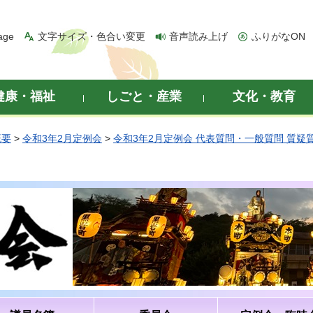
age
文字サイズ・色合い変更
音声読み上げ
ふりがなON
健康・福祉
しごと・産業
文化・教育
概要
>
令和3年2月定例会
>
令和3年2月定例会 代表質問・一般質問 質疑