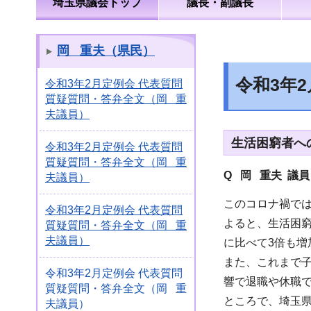
埼玉県議会トップ
議長・副議長
岡 重夫（県民）
令和3年
令和3年2月定例会 代表質問
質疑質問・答弁全文（岡 重
夫議員）
生活困窮者へ
令和3年2月定例会 代表質問
質疑質問・答弁全文（岡 重
Q 岡 重夫 議
夫議員）
このコロナ禍で
令和3年2月定例会 代表質問
よると、生活困窮
質疑質問・答弁全文（岡 重
夫議員）
に比べて3倍も増
また、これまで
令和3年2月定例会 代表質問
響で退職や休職
質疑質問・答弁全文（岡 重
ところで、埼玉県
夫議員）