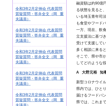
融資額は約90億
令和3年2月定例会 代表質問
る状態を見ると
質疑質問・答弁全文（岡 重
いる埼玉青年司
夫議員）
も食堂やフード
一方、現在、飲
令和3年2月定例会 代表質問
質疑質問・答弁全文（岡 重
立支援法に基づ
夫議員）
受けて支援して
多く相談に来る
令和3年2月定例会 代表質問
そこで、県や市
質疑質問・答弁全文（岡 重
夫議員）
してどのような
A 大野元裕 知
令和3年2月定例会 代表質問
質疑質問・答弁全文（岡 重
新型コロナウイ
夫議員）
県内では、ひと
令和3年2月定例会 代表質問
届けるフードバ
質疑質問・答弁全文（岡 重
県では、これま
夫議員）