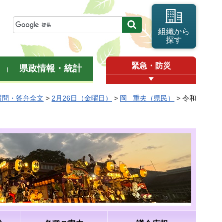
組織から
探す
緊急・防災
県政情報・統計
質問・答弁全文
>
2月26日（金曜日）
>
岡 重夫（県民）
> 令和