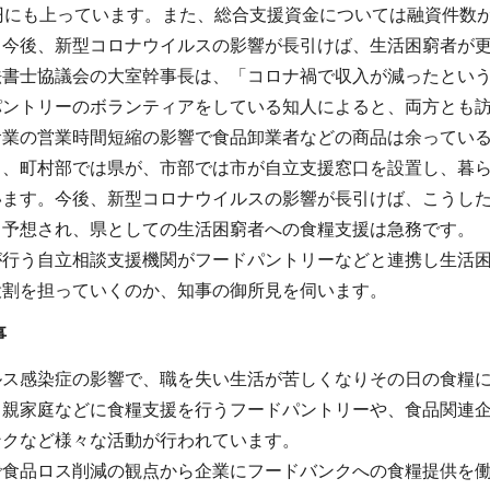
円にも上っています。また、総合支援資金については融資件数が約
、今後、新型コロナウイルスの影響が長引けば、生活困窮者が
法書士協議会の大室幹事長は、「コロナ禍で収入が減ったとい
パントリーのボランティアをしている知人によると、両方とも
食業の営業時間短縮の影響で食品卸業者などの商品は余ってい
き、町村部では県が、市部では市が自立支援窓口を設置し、暮
います。今後、新型コロナウイルスの影響が長引けば、こうし
と予想され、県としての生活困窮者への食糧支援は急務です。
が行う自立相談支援機関がフードパントリーなどと連携し生活
役割を担っていくのか、知事の御所見を伺います。
事
ルス感染症の影響で、職を失い生活が苦しくなりその日の食糧
り親家庭などに食糧支援を行うフードパントリーや、食品関連
ンクなど様々な活動が行われています。
で食品ロス削減の観点から企業にフードバンクへの食糧提供を