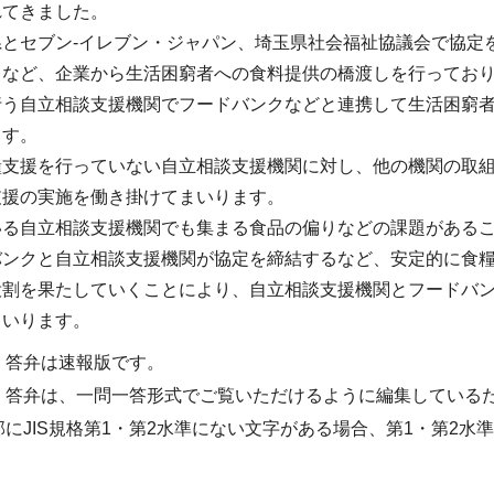
れてきました。
県とセブン-イレブン・ジャパン、埼玉県社会福祉協議会で協定
くなど、企業から生活困窮者への食料提供の橋渡しを行ってお
う自立相談支援機関でフードバンクなどと連携して生活困窮者
ます。
糧支援を行っていない自立相談支援機関に対し、他の機関の取
支援の実施を働き掛けてまいります。
いる自立相談支援機関でも集まる食品の偏りなどの課題がある
バンクと自立相談支援機関が協定を締結するなど、安定的に食
役割を果たしていくことにより、自立相談支援機関とフードバ
まいります。
・答弁は速報版です。
・答弁は、一問一答形式でご覧いただけるように編集している
部にJIS規格第1・第2水準にない文字がある場合、第1・第2