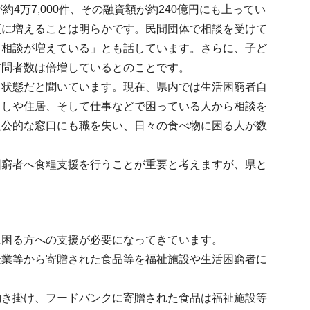
4万7,000件、その融資額が約240億円にも上ってい
更に増えることは明らかです。民間団体で相談を受けて
う相談が増えている」とも話しています。さらに、子ど
訪問者数は倍増しているとのことです。
る状態だと聞いています。現在、県内では生活困窮者自
らしや住居、そして仕事などで困っている人から相談を
た公的な窓口にも職を失い、日々の食べ物に困る人が数
困窮者へ食糧支援を行うことが重要と考えますが、県と
に困る方への支援が必要になってきています。
企業等から寄贈された食品等を福祉施設や生活困窮者に
働き掛け、フードバンクに寄贈された食品は福祉施設等