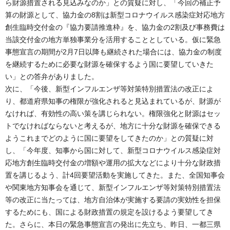
ら財源措置される見込みなのか」との質疑に対し、「今回の補正予
算の財源として、協力金の8割は新型コロナウイルス感染症対応地方
創生臨時交付金の『協力要請推進枠』を、協力金の2割及び事務費は
当該交付金の地方単独事業分を活用することとしている。仮に緊急
事態宣言の期間が2月7日以降も継続された場合には、協力金の制度
を継続するために必要な財源を確保するよう国に要望していきた
い」との答弁がありました。
次に、「今後、新型インフルエンザ等対策特別措置法の改正によ
り、都道府県知事の権限が強化されると見込まれているが、財源が
なければ、有効性の高い策を講じられない。権限強化と財源はセッ
トでなければならないと考えるが、地方に十分な財源を確保できる
ようこれまでどのように国に要望をしてきたのか」との質疑に対
し、「今年度、知事から国に対して、新型コロナウイルス感染症対
応地方創生臨時交付金の増額や運用の拡大などにより十分な財政措
置を講じるよう、計4回要望活動を実施してきた。また、全国知事会
や関東地方知事会を通じて、新型インフルエンザ等対策特別措置法
等の改正に当たっては、地方自治体が実施する要請の実効性を担保
するためにも、国による財政措置の規定を設けるよう要望してき
た。さらに、本日の緊急事態宣言の発出に先立ち、昨日、一都三県