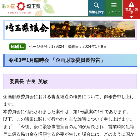
彩の国 埼玉県
緊急・防
情報を探す
メニュー
災
ページ番号：189324
掲載日：2024年1月9日
令和3年1月臨時会 「企画財政委員長報告」
委員長 吉良 英敏
企画財政委員会における審査経過の概要について、御報告申し上げ
ます。
本委員会に付託されました案件は、第1号議案の1件であります。
以下、この議案に関して行われた主な論議について申し上げます。
まず、「今後、仮に緊急事態宣言の期間が延長され、営業時間短縮
等に係る協力金を増額する必要が生じた場合には、どのように国か