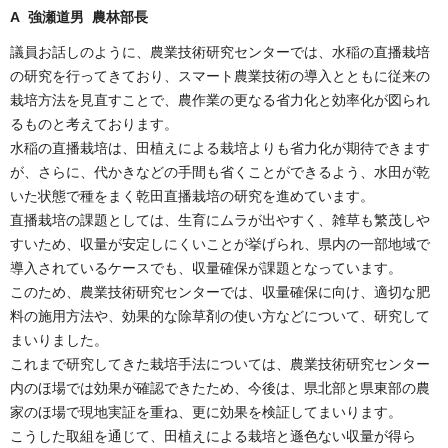
A 強瀬道男 農林部長
議員お話しのように、農業技術研究センターでは、水稲の
直播
栽培
の研究を行ってきており、スマート農業技術の導入とともに従来の
栽培方法を見直すことで、農作業の更なる省力化と効率化が図られ
るものと考えております。
水稲の直播栽培は、田植えによる栽培よりも省力化が期待できます
が、さらに、代かきなどの手間も省くことができるよう、水田が乾
いた状態で種をまく
乾田
直播
栽培の研究を進めています。
直播栽培の課題としては、生育にムラが出やすく、雑草も繁茂しや
すいため、収量が安定しにくいことが挙げられ、県内の一部地域で
導入されているケースでも、収量確保が課題となっています。
このため、農業技術研究センターでは、収量確保に向け、適切な肥
料の施用方法や、効果的な除草剤の使い方などについて、研究して
まいりました。
これまで研究してきた栽培手法については、農業技術研究センター
内のほ場では効果が確認できたため、今後は、県北部と県東部の農
家のほ場で現地実証を重ね、更に効果を検証してまいります。
こうした取組を通じて、田植えによる栽培と遜色ない収量が得ら