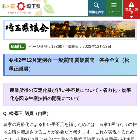
彩の国 埼玉県
緊急・防
情報を探す
メニュー
災
ページ番号：188607
掲載日：2023年12月18日
令和2年12月定例会 一般質問 質疑質問・答弁全文（松
澤正議員）
農業所得の安定化及び担い手不足について - 省力化・効率
化を図る生産技術の開発について
Q 松澤正 議員（自民）
農家の高齢化による担い手不足を補うためには、農家1戸当たりの耕
地面積を増加させることが必要だと考えます。これを実現するため
には、令和2年2月定例会にて我が自民党県議団の小島団長が代表質