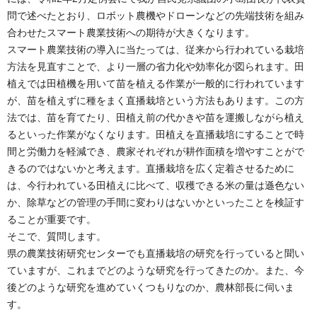
問で述べたとおり、ロボット農機やドローンなどの先端技術を組み
合わせたスマート農業技術への期待が大きくなります。
スマート農業技術の導入に当たっては、従来から行われている栽培
方法を見直すことで、より一層の省力化や効率化が図られます。田
植えでは田植機を用いて苗を植える作業が一般的に行われています
が、苗を植えずに種をまく直播栽培という方法もあります。この方
法では、苗を育てたり、田植え前の代かきや苗を運搬しながら植え
るといった作業がなくなります。田植えを直播栽培にすることで時
間と労働力を軽減でき、農家それぞれが耕作面積を増やすことがで
きるのではないかと考えます。直播栽培を広く定着させるために
は、今行われている田植えに比べて、収穫できる米の量は遜色ない
か、除草などの管理の手間に変わりはないかといったことを検証す
ることが重要です。
そこで、質問します。
県の農業技術研究センターでも直播栽培の研究を行っていると聞い
ていますが、これまでどのような研究を行ってきたのか。また、今
後どのような研究を進めていくつもりなのか、農林部長に伺いま
す。