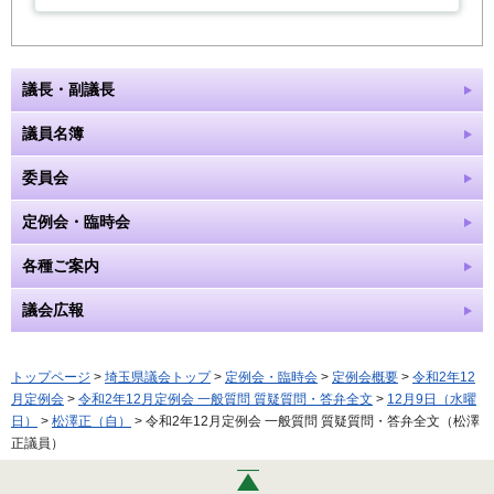
議長・副議長
議員名簿
委員会
定例会・臨時会
各種ご案内
議会広報
トップページ
>
埼玉県議会トップ
>
定例会・臨時会
>
定例会概要
>
令和2年12
月定例会
>
令和2年12月定例会 一般質問 質疑質問・答弁全文
>
12月9日（水曜
日）
>
松澤正（自）
> 令和2年12月定例会 一般質問 質疑質問・答弁全文（松澤
正議員）