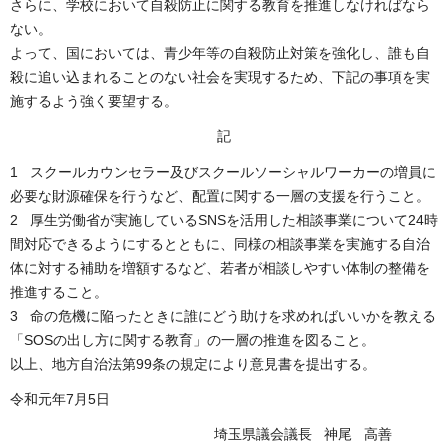
さらに、学校において自殺防止に関する教育を推進しなければなら
ない。
よって、国においては、青少年等の自殺防止対策を強化し、誰も自
殺に追い込まれることのない社会を実現するため、下記の事項を実
施するよう強く要望する。
記
1 スクールカウンセラー及びスクールソーシャルワーカーの増員に
必要な財源確保を行うなど、配置に関する一層の支援を行うこと。
2 厚生労働省が実施しているSNSを活用した相談事業について24時
間対応できるようにするとともに、同様の相談事業を実施する自治
体に対する補助を増額するなど、若者が相談しやすい体制の整備を
推進すること。
3 命の危機に陥ったときに誰にどう助けを求めればいいかを教える
「SOSの出し方に関する教育」の一層の推進を図ること。
以上、地方自治法第99条の規定により意見書を提出する。
令和元年7月5日
埼玉県議会議長 神尾 高善