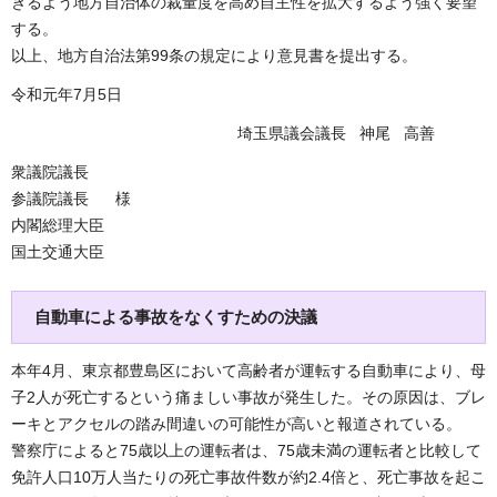
きるよう地方自治体の裁量度を高め自主性を拡大するよう強く要望
する。
以上、地方自治法第99条の規定により意見書を提出する。
令和元年7月5日
埼玉県議会議長 神尾 高善
衆議院議長
参議院議長 様
内閣総理大臣
国土交通大臣
自動車による事故をなくすための決議
本年4月、東京都豊島区において高齢者が運転する自動車により、母
子2人が死亡するという痛ましい事故が発生した。その原因は、ブレ
ーキとアクセルの踏み間違いの可能性が高いと報道されている。
警察庁によると75歳以上の運転者は、75歳未満の運転者と比較して
免許人口10万人当たりの死亡事故件数が約2.4倍と、死亡事故を起こ