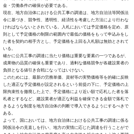
金・労働条件の確保が必要である。
現在、地方自治体における公共工事の調達は、地方自治法等関係法
令に基づき、競争性、透明性、経済性を考慮した方法により行わな
ければならないとされている。入札においては予定価格を定め、原
則として予定価格の制限の範囲内で最低の価格をもって申込みをし
た者を契約の相手方とし、予定価格を上回る入札額は無効とされて
いる。
確かに公共工事の調達に当たり価格は重要な要素の一つであるが、
成果物の品質の確保も重要であり、過剰な価格競争が各建設業者の
負担となる値引き合戦になってはいけない。
このためには、最新の労務単価、資材等の実勢価格等を的確に反映
した適正な予定価格が設定されるという前提の下に、予定価格の上
限拘束性を撤廃した上で、予定価格により近い額で応札した者を落
札者とするなど、建設業者が適正な利益を確保できる金額で落札で
きるような制度を地方自治体の判断で導入できるようにするべきで
ある。
よって、国においては、地方自治体における公共工事の調達に係る
関係法令の見直しを行い、地方の実情に応じた調達を行うことがで