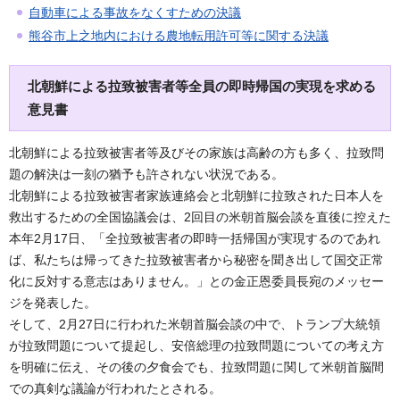
自動車による事故をなくすための決議
熊谷市上之地内における農地転用許可等に関する決議
北朝鮮による拉致被害者等全員の即時帰国の実現を求める
意見書
北朝鮮による拉致被害者等及びその家族は高齢の方も多く、拉致問
題の解決は一刻の猶予も許されない状況である。
北朝鮮による拉致被害者家族連絡会と北朝鮮に拉致された日本人を
救出するための全国協議会は、2回目の米朝首脳会談を直後に控えた
本年2月17日、「全拉致被害者の即時一括帰国が実現するのであれ
ば、私たちは帰ってきた拉致被害者から秘密を聞き出して国交正常
化に反対する意志はありません。」との金正恩委員長宛のメッセー
ジを発表した。
そして、2月27日に行われた米朝首脳会談の中で、トランプ大統領
が拉致問題について提起し、安倍総理の拉致問題についての考え方
を明確に伝え、その後の夕食会でも、拉致問題に関して米朝首脳間
での真剣な議論が行われたとされる。