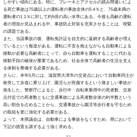
しやすい傾向にある。特に、ブレーキとアクセルの踏み間違いによ
る死亡事故は75歳以上の運転者の事故全体の5.4％と、75歳未満の
運転者の1.1％に対して約5倍の高い水準にある。今後も高齢の運転
者の増加が見込まれる中、事故防止対策を充実させることは、喫緊
の課題である。
また、当該事故の後、運転免許証を自主的に返納する高齢者が増え
ているという報道がある。運転に不安を抱えながらも自動車による
移動が必要な高齢者にとって、自ら自動車を運転することに代わる
移動手段の確保が重要であるため、社会全体で高齢者の生活を支え
る体制を整備する必要がある。
さらに、本年5月には、滋賀県大津市の交差点において自動車同士が
衝突して歩道に乗り上げ、園児らが死傷するという痛ましい事故が
発生した。警察庁によると、歩行中・自転車乗用中の死者数、交差
点付近での死者数ともに交通事故による死者数全体の約半数という
高い割合を占めることから、交通事故から園児等歩行者を守るため
の取組を更に強化する必要がある。
よって、本県議会は、自動車による事故をなくすため、県において
下記の措置を講ずるよう強く求める。