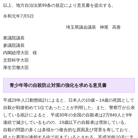
以上、地方自治法第99条の規定により意見書を提出する。
令和元年7月5日
埼玉県議会議長 神尾 高善
衆議院議長
参議院議長
内閣総理大臣 様
文部科学大臣
厚生労働大臣
青少年等の自殺防止対策の強化を求める意見書
平成29年人口動態統計によると、日本人の10歳～14歳の死因として
自殺が戦後初めて1位であったことが判明した。また、警察庁が公表
している統計によると、平成30年の全国の自殺者は2万840人と9年
連続で減少しているものの、19歳以下の自殺者は増加している。
自殺の問題の多くは多様かつ複合的な原因及び背景を有しており、
様々な要因が連鎖する中で起きているとされる。平成30年10月に文