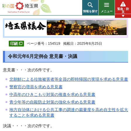
彩の国 埼玉県
緊急・防
情報を探す
メニュー
災
ページ番号：154519
掲載日：2025年6月25日
令和元年6月定例会 意見書・決議
意見書・・・次の5件です。
北朝鮮による拉致被害者等全員の即時帰国の実現を求める意見書
警察官の増員を求める意見書
中高年のひきこもり対策の推進を求める意見書
青少年等の自殺防止対策の強化を求める意見書
地方自治体における公共工事の調達の裁量度を高め自主性を拡大
することを求める意見書
決議・・・・次の2件です。