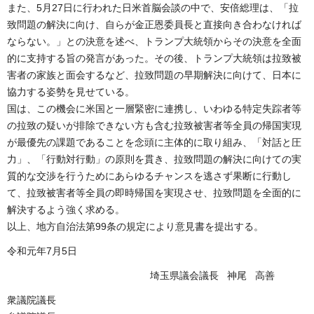
また、5月27日に行われた日米首脳会談の中で、安倍総理は、「拉
致問題の解決に向け、自らが金正恩委員長と直接向き合わなければ
ならない。」との決意を述べ、トランプ大統領からその決意を全面
的に支持する旨の発言があった。その後、トランプ大統領は拉致被
害者の家族と面会するなど、拉致問題の早期解決に向けて、日本に
協力する姿勢を見せている。
国は、この機会に米国と一層緊密に連携し、いわゆる特定失踪者等
の拉致の疑いが排除できない方も含む拉致被害者等全員の帰国実現
が最優先の課題であることを念頭に主体的に取り組み、「対話と圧
力」、「行動対行動」の原則を貫き、拉致問題の解決に向けての実
質的な交渉を行うためにあらゆるチャンスを逃さず果断に行動し
て、拉致被害者等全員の即時帰国を実現させ、拉致問題を全面的に
解決するよう強く求める。
以上、地方自治法第99条の規定により意見書を提出する。
令和元年7月5日
埼玉県議会議長 神尾 高善
衆議院議長