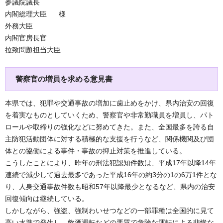
参議院議長
内閣総理大臣 様
外務大臣
内閣官房長官
拉致問題担当大臣
警察官の増員を求める意見書
本県では、犯罪や交通事故の増加に歯止めをかけ、県内治安の回復
を着実なものとしていくため、警察官や非常勤職員を増員し、パト
ロールや取締りの強化などに努めてきた。また、全国最多を誇る自
主防犯活動団体に対する積極的な支援を行うなど、関係機関及び団
体との協働による事件・事故の抑止対策を推進している。
こうしたことにより、昨年の刑法犯認知件数は、平成17年以降14年
連続で減少して過去最多であった平成16年の約3分の1の6万1件とな
り、人身交通事故件数も昭和57年以降最少となるなど、県内の治安
回復傾向は継続している。
しかしながら、強盗、強制わいせつなどの一部罪種は全国的に見て
高い水準で発生し、飲酒運転などの悪質で危険な運転による悲惨な