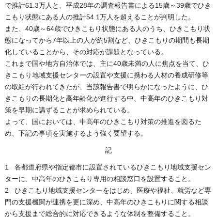
で推計61.3万人と、平成28年の調査報告書による15歳～39歳でひき
こもり状態にある人の推計54.1万人を超えることが判明した。
また、40歳～64歳でひきこもり状態にある人のうち、ひきこもり状
態になってから7年以上の人が約5割など、ひきこもりの期間も長期
化していることから、その対応が課題となっている。
これまで国や地方自治体では、主に40歳未満の人に焦点を当て、ひ
きこもり地域支援センターの設置や支援に携わる人材の養成研修等
の取組が行われてきたが、当該報告書で明らかになったように、ひ
きこもりの長期化と高年齢化が進行する中、中高年のひきこもり対
策を早期に講ずることが求められている。
よって、国においては、中高年のひきこもり対策の推進を図るた
め、下記の事項を実施するよう強く要望する。
記
1 各都道府県や指定都市に設置されているひきこもり地域支援セン
ターに、中高年のひきこもり専用の相談窓口を設置すること。
2 ひきこもり地域支援センターをはじめ、医療や福祉、就労など専
門の支援機関が連携を更に深め、中高年のひきこもりに関する相談
から支援まで総合的に対応できるような体制を整備すること。