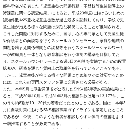
部科学省が公表した「児童生徒の問題行動・不登校等生徒指導上の
諸課題に関する調査結果」によると、平成29年度におけるいじめの
認知件数や不登校児童生徒数が過去最多を記録しており、学校で児
童生徒が抱える様々な問題は深刻な状況にあることが推測される。
こうした問題に対応するために、国は、心の専門家として児童生徒
や保護者との面談等を行うスクールカウンセラーと、家庭や地域の
問題を踏まえ関係機関との調整等を行うスクールソーシャルワーカ
ーが教職員と一体となり教育相談を行う体制の構築を目指してお
り、スクールカウンセラーによる週5日の相談を実施するための配置
拡充や、研修を通じた質向上の取組等を行っているところである。
しかし、児童生徒が抱える様々な問題にきめ細やかに対応するため
には、これらの専門スタッフを更に充実させる必要がある。
また、本年5月に厚生労働省が公表したSNS相談事業の実施結果によ
ると、平成30年10月～平成31年3月の相談件数は延べ13,177件、こ
のうち約8割が10、20代の若者だったとのことである。国は、本年3
月に自殺対策におけるSNS相談事業ガイドラインを策定したところ
であるが、今後、このような若者が相談しやすい体制の整備をより
一層推進することが必要である。