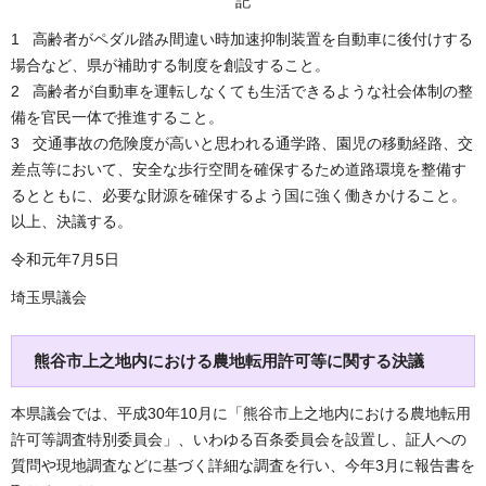
記
1 高齢者がペダル踏み間違い時加速抑制装置を自動車に後付けする
場合など、県が補助する制度を創設すること。
2 高齢者が自動車を運転しなくても生活できるような社会体制の整
備を官民一体で推進すること。
3 交通事故の危険度が高いと思われる通学路、園児の移動経路、交
差点等において、安全な歩行空間を確保するため道路環境を整備す
るとともに、必要な財源を確保するよう国に強く働きかけること。
以上、決議する。
令和元年7月5日
埼玉県議会
熊谷市上之地内における農地転用許可等に関する決議
本県議会では、平成30年10月に「熊谷市上之地内における農地転用
許可等調査特別委員会」、いわゆる百条委員会を設置し、証人への
質問や現地調査などに基づく詳細な調査を行い、今年3月に報告書を