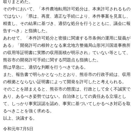
取りまとめた。
その中において、「本件農地転用許可処分は、本来許可されるもの
ではない」「県は、再度、適正な手続により、本件事案を見直し、
精査し、その結果に基づき、適切な処分を行うとともに、議会に報
告すべき」と指摘した。
あわせて、「本件許可処分と密接に関連する市条例の運用に疑義が
ある」「開発許可の根幹となる東北地方整備局山形河川国道事務所
の収用等証明書に実際の収用面積が明示され」ていない等として、
熊谷市の開発許可手続に関する問題点も指摘した。
県は早急に、適切な判断を行うべきである。
また、報告書で明らかとなったとおり、熊谷市の行政手続は、収用
の根拠とならない証明書によって開発を許可したと考えられる。
そのことを踏まえると、熊谷市の態度は、行政として全く不誠実で
あり、あるべき姿勢ではない。自治体としての責任ある立場とし
て、しっかり事実誤認を認め、事実に基づいてしかるべき対応を取
るべきことを強く求める。
以上、決議する。
令和元年7月5日