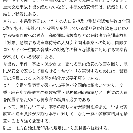
重大交通事故も後を絶たないなど、本県の治安情勢は、依然として
厳しい状況にある。
さらに、本県警察官1人当たりの人口負担及び刑法犯認知件数は全国
1位であり、依然として被害が多発している振り込め詐欺をはじめと
する特殊詐欺への対応、高齢運転者教育などの高齢者の交通事故抑
止対策、急増する児童虐待等の人身安全関連事案への対応、国際テ
ロやサイバー空間の脅威への対処等の様々な課題に対応する警察官
が不足している現状にある。
今後も、事件・事故を減少させ、更なる県内治安の改善を図り、県
民が安全で安心して暮らせるまちづくりを実現するためには、警察
官の増員による人的基盤の強化が必要不可欠である。
また、交番で警察官が襲われる事件が全国的に相次いでおり、交
番・駐在所の警察官の複数配置・勤務体制の構築など、所要の人員
を配置するためにも警察官の増員が必要である。
よって、国においては、本県の厳しい治安情勢を踏まえ、いまだ警
察官の過重負担が深刻な本県に対して、なお一層の警察官増員を措
置するよう強く要望する。
以上、地方自治法第99条の規定により意見書を提出する。