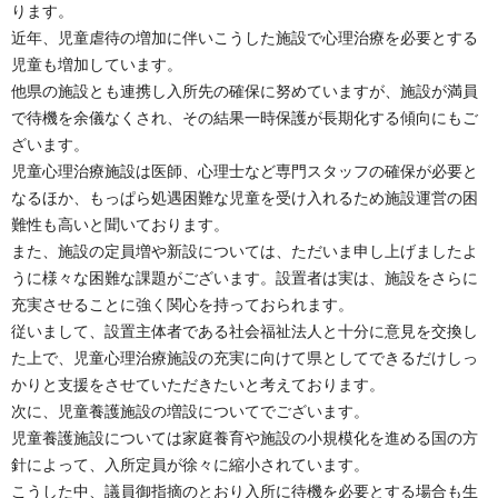
ります。
近年、児童虐待の増加に伴いこうした施設で心理治療を必要とする
児童も増加しています。
他県の施設とも連携し入所先の確保に努めていますが、施設が満員
で待機を余儀なくされ、その結果一時保護が長期化する傾向にもご
ざいます。
児童心理治療施設は医師、心理士など専門スタッフの確保が必要と
なるほか、もっぱら処遇困難な児童を受け入れるため施設運営の困
難性も高いと聞いております。
また、施設の定員増や新設については、ただいま申し上げましたよ
うに様々な困難な課題がございます。設置者は実は、施設をさらに
充実させることに強く関心を持っておられます。
従いまして、設置主体者である社会福祉法人と十分に意見を交換し
た上で、児童心理治療施設の充実に向けて県としてできるだけしっ
かりと支援をさせていただきたいと考えております。
次に、児童養護施設の増設についてでございます。
児童養護施設については家庭養育や施設の小規模化を進める国の方
針によって、入所定員が徐々に縮小されています。
こうした中、議員御指摘のとおり入所に待機を必要とする場合も生