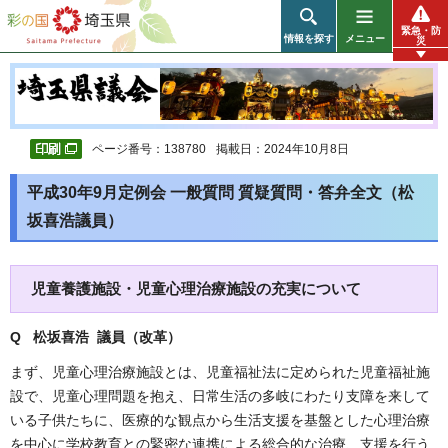
彩の国 埼玉県
緊急・防
情報を探す
メニュー
災
ページ番号：138780
掲載日：2024年10月8日
平成30年9月定例会 一般質問 質疑質問・答弁全文（松
坂喜浩議員）
児童養護施設・児童心理治療施設の充実について
Q 松坂喜浩 議員（改革
）
まず、児童心理治療施設とは、児童福祉法に定められた児童福祉施
設で、児童心理問題を抱え、日常生活の多岐にわたり支障を来して
いる子供たちに、医療的な観点から生活支援を基盤とした心理治療
を中心に学校教育との緊密な連携による総合的な治療、支援を行う