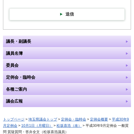
送信
議長・副議長
議員名簿
委員会
定例会・臨時会
各種ご案内
議会広報
トップページ
>
埼玉県議会トップ
>
定例会・臨時会
>
定例会概要
>
平成30年9
月定例会
>
10月1日（月曜日）
>
松坂喜浩（改）
> 平成30年9月定例会 一般質
問 質疑質問・答弁全文（松坂喜浩議員）