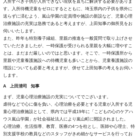
入所すべき子供が入所できない現状を直ちに解決する必要がありま
す。入所待機児童をゼロにするとともに、埼玉県内の子供を県外に
送らずに済むよう、嵐山学園の定員増や施設の新設など、児童心理
治療施設の充実は急務であると考えますが、上田知事の御所見をお
伺いいたします。
また、昨年も特別養子縁組、里親の推進を一般質問で取り上げさせ
ていただきましたが、一時保護が受けられる里親を大幅に増やすこ
とは、まだまだ厳しいのではと思います。そこで、一時保護所から
里親や児童養護施設への待機児童も多いことから、児童養護施設の
増設についても必要と考えますが、併せて上田知事の考えをお伺い
します。
A 上田清司 知事
まず、児童心理治療施設の充実についてでございます。
虐待などで心に傷を負い、心理治療を必要とする児童が入所する児
童心理治療施設として、県内では平成19年に「こどもの心のケアハ
ウス嵐山学園」が社会福祉法人により嵐山町に開設されました。
心理治療、生活指導、教育、医療の4つを柱とし、医師や心理士、特
別支援学校の教員などのスタッフがきめ細かなサービスを行ってお