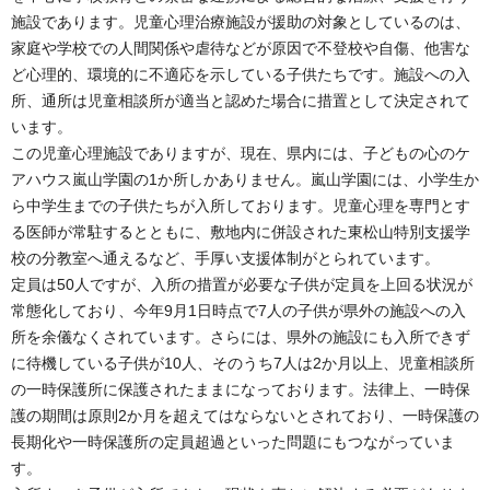
施設であります。児童心理治療施設が援助の対象としているのは、
家庭や学校での人間関係や虐待などが原因で不登校や自傷、他害な
ど心理的、環境的に不適応を示している子供たちです。施設への入
所、通所は児童相談所が適当と認めた場合に措置として決定されて
います。
この児童心理施設でありますが、現在、県内には、子どもの心のケ
アハウス嵐山学園の1か所しかありません。嵐山学園には、小学生か
ら中学生までの子供たちが入所しております。児童心理を専門とす
る医師が常駐するとともに、敷地内に併設された東松山特別支援学
校の分教室へ通えるなど、手厚い支援体制がとられています。
定員は50人ですが、入所の措置が必要な子供が定員を上回る状況が
常態化しており、今年9月1日時点で7人の子供が県外の施設への入
所を余儀なくされています。さらには、県外の施設にも入所できず
に待機している子供が10人、そのうち7人は2か月以上、児童相談所
の一時保護所に保護されたままになっております。法律上、一時保
護の期間は原則2か月を超えてはならないとされており、一時保護の
長期化や一時保護所の定員超過といった問題にもつながっていま
す。