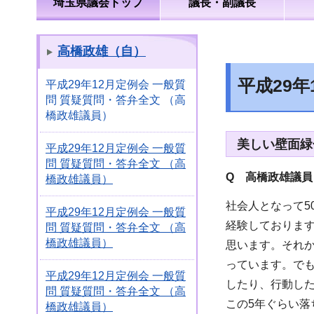
埼玉県議会トップ
議長・副議長
高橋政雄（自）
平成29
平成29年12月定例会 一般質
問 質疑質問・答弁全文 （高
橋政雄議員）
美しい壁面緑
平成29年12月定例会 一般質
問 質疑質問・答弁全文 （高
Q 高橋政雄議員
橋政雄議員）
社会人となって
平成29年12月定例会 一般質
経験しておりま
問 質疑質問・答弁全文 （高
橋政雄議員）
思います。それか
っています。で
平成29年12月定例会 一般質
したり、行動し
問 質疑質問・答弁全文 （高
この5年ぐらい
橋政雄議員）