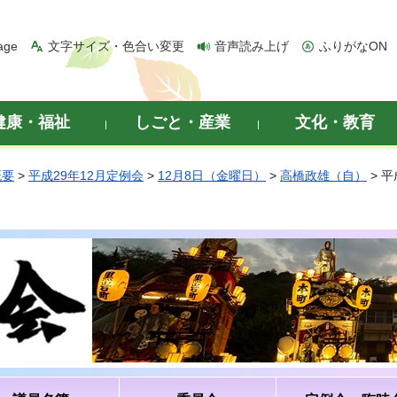
age
文字サイズ・色合い変更
音声読み上げ
ふりがなON
健康・福祉
しごと・産業
文化・教育
概要
>
平成29年12月定例会
>
12月8日（金曜日）
>
高橋政雄（自）
> 