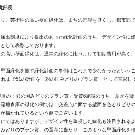
境部長
おり、芸術性の高い壁面緑化は、まちの景観を良くし、都市部
画届出制度により提出のあった緑化計画のうち、デザイン性に
」として表彰しております。
性の高い壁面緑化は、通常の緑化に比べまして初期費用が高く
い壁面緑化を施す緑化計画の事例はこれまで少なかったという
これまで51の計画を「彩の国みどりのプラン賞」として表彰し
。
年度の「彩の国みどりのプラン賞」受賞6施設のうち、意匠を凝
の流通倉庫の緑化の例では、交差点に面する壁面を色とりどり
画が描かれているという趣でございます。
々にではありますが、デザイン性を重視した緑化も注目される
国みどりのプラン賞」の選考に当たり、このような壁面緑化を