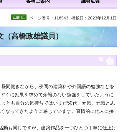
会
各種ご案内
議会広報
ページ番号：118543
掲載日：2023年12月1日
全文（高橋政雄議員）
。昼間働きながら、夜間の建築科や外国語の勉強などを
、すぐに効果を求めて余裕のない勉強をしていたように
もっとも自分の気持ちではいまだ50代、元気、元気と思
丸くなってきたように感じています。直情的に他人に接
活動も同じですが、建築作品を一つひとつ丁寧に仕上げ