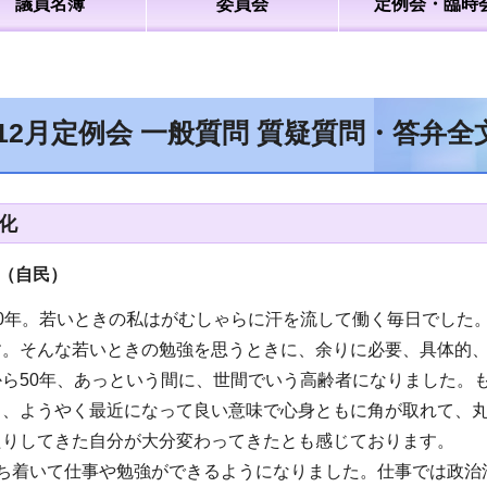
議員名簿
委員会
定例会・臨時
年12月定例会 一般質問 質疑質問・答弁
化
（自民
）
50年。若いときの私はがむしゃらに汗を流して働く毎日でした
す。そんな若いときの勉強を思うときに、余りに必要、具体的
ら50年、あっという間に、世間でいう高齢者になりました。
も、ようやく最近になって良い意味で心身ともに角が取れて、
たりしてきた自分が大分変わってきたとも感じております。
落ち着いて仕事や勉強ができるようになりました。仕事では政治