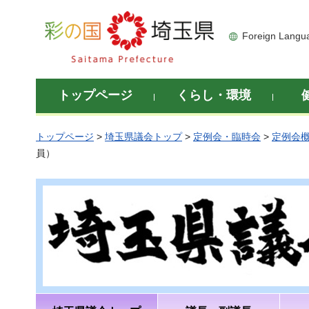
彩の国 埼玉県
Foreign Langu
トップページ
くらし・環境
トップページ
>
埼玉県議会トップ
>
定例会・臨時会
>
定例会
員）