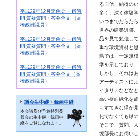
る自信、納得の
平成29年12月定例会 一般質
多く、深く体験
問 質疑質問・答弁全文 （高
いつまでだらだ
橋政雄議員）
世界の建築遺跡
品を見て勉強し
平成29年12月定例会 一般質
問 質疑質問・答弁全文 （高
重な環境資材と
橋政雄議員）
県では、一定規
準を示しており
平成29年12月定例会 一般質
しかし、それは
問 質疑質問・答弁全文（高
橋政雄議員）
アーティストに
イタリアなどな
高い壁面緑化を
議会生中継・録画中継
もすてきな緑が見
本会議及び予算特別委
化でなくても緑
員会の生中継・録画中
継をご覧になれます。
そこで、質問。
境部長にお伺い