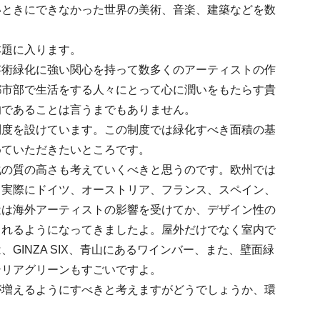
いときにできなかった世界の美術、音楽、建築などを数
本題に入ります。
芸術緑化に強い関心を持って数多くのアーティストの作
都市部で生活をする人々にとって心に潤いをもたらす貴
的であることは言うまでもありません。
制度を設けています。この制度では緑化すべき面積の基
めていただきたいところです。
化の質の高さも考えていくべきと思うのです。欧州では
も実際にドイツ、オーストリア、フランス、スペイン、
近は海外アーティストの影響を受けてか、デザイン性の
られるようになってきましたよ。屋外だけでなく室内で
INZA SIX、青山にあるワインバー、また、壁面緑
テリアグリーンもすごいですよ。
が増えるようにすべきと考えますがどうでしょうか、環