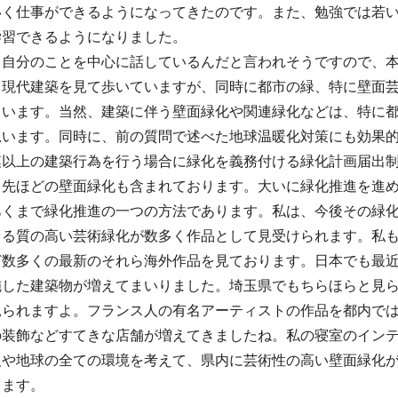
いく仕事ができるようになってきたのです。また、勉強では若
学習できるようになりました。
ら自分のことを中心に話しているんだと言われそうですので、
、現代建築を見て歩いていますが、同時に都市の緑、特に壁面
ています。当然、建築に伴う壁面緑化や関連緑化などは、特に
思います。同時に、前の質問で述べた地球温暖化対策にも効果
模以上の建築行為を行う場合に緑化を義務付ける緑化計画届出
、先ほどの壁面緑化も含まれております。大いに緑化推進を進
あくまで緑化推進の一つの方法であります。私は、今後その緑
よる質の高い芸術緑化が数多く作品として見受けられます。私
ど数多くの最新のそれら海外作品を見ております。日本でも最
施した建築物が増えてまいりました。埼玉県でもちらほらと見
られますよ。フランス人の有名アーティストの作品を都内では、G
の装飾などすてきな店舗が増えてきましたね。私の寝室のイン
人や地球の全ての環境を考えて、県内に芸術性の高い壁面緑化
します。