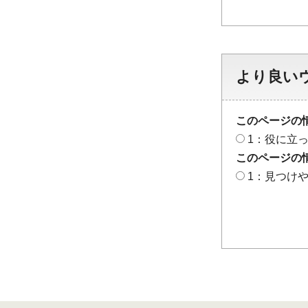
より良い
このページの
1：役に立
このページの
1：見つけ