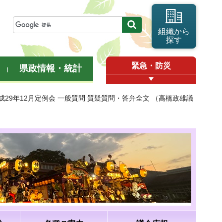
組織から
探す
緊急・防災
県政情報・統計
平成29年12月定例会 一般質問 質疑質問・答弁全文 （高橋政雄議