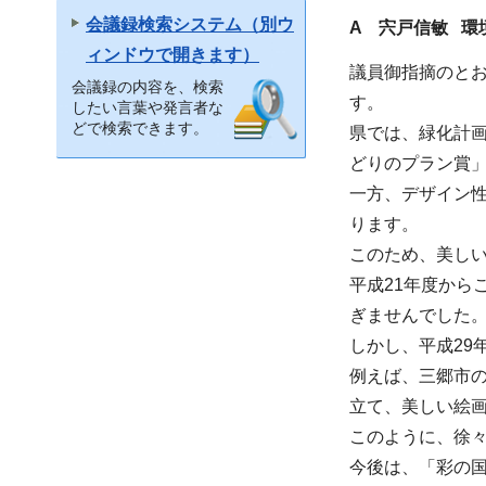
会議録検索システム（別ウ
A 宍戸信敏 環
ィンドウで開きます）
議員御指摘のと
会議録の内容を、検索
す。
したい言葉や発言者な
どで検索できます。
県では、緑化計
どりのプラン賞
一方、デザイン
ります。
このため、美し
平成21年度から
ぎませんでした
しかし、平成29
例えば、三郷市
立て、美しい絵
このように、徐
今後は、「彩の