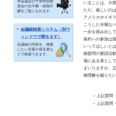
本会議及び予算特別委
いることは、大
員会の生中継・録画中
ただ、厳しいの
継をご覧になれます。
アメリカやイギリ
こうした冷徹な
会議録検索システム（別ウ
一歩を踏み出し
ィンドウで開きます）
条約への参加は
会議録の内容を、検索
いってほしいと
したい言葉や発言者な
御質問の要請活
どで検索できます。
場にある者とし
まいりますが、
御理解を賜りた
上記質問
上記質問