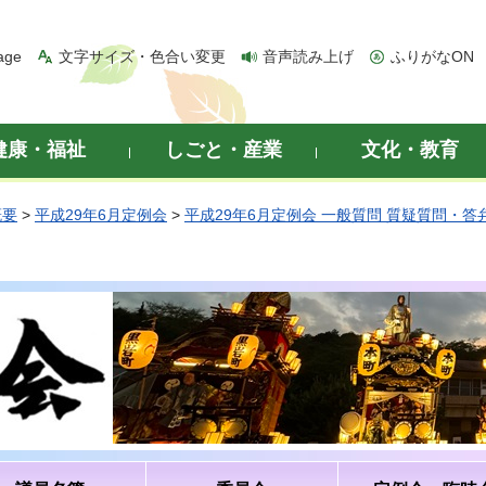
age
文字サイズ・色合い変更
音声読み上げ
ふりがなON
健康・福祉
しごと・産業
文化・教育
概要
>
平成29年6月定例会
>
平成29年6月定例会 一般質問 質疑質問・答