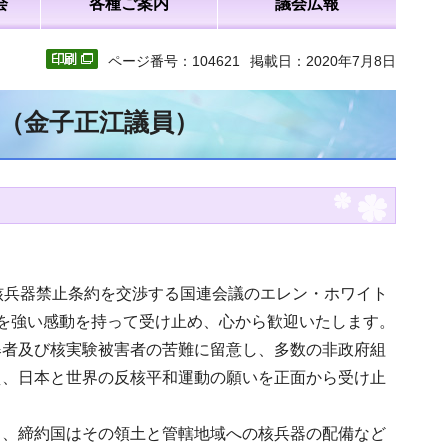
会
各種ご案内
議会広報
ページ番号：104621
掲載日：2020年7月8日
文（金子正江議員）
核兵器禁止条約を交渉する国連会議のエレン・ホワイト
を強い感動を持って受け止め、心から歓迎いたします。
爆者及び核実験被害者の苦難に留意し、多数の非政府組
え、日本と世界の反核平和運動の願いを正面から受け止
し、締約国はその領土と管轄地域への核兵器の配備など