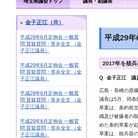
埼玉県議会トップ
議長・副議長
金子正江（共）
平成29
平成29年6月定例会 一般質
問 質疑質問・答弁全文 （金
子正江議員）
2017年を核
平成29年6月定例会 一般質
問 質疑質問・答弁全文 （金
Q 金子正江 議
子正江議員）
広島・長崎の原
平成29年6月定例会 一般質
議長は5月、同
問 質疑質問・答弁全文 （金
子正江議員）
草案は、条約前
織及び被爆者の
平成29年6月定例会 一般質
めた条約草案が
問 質疑質問・答弁全文 （金
草案は、核兵器
子正江議員）