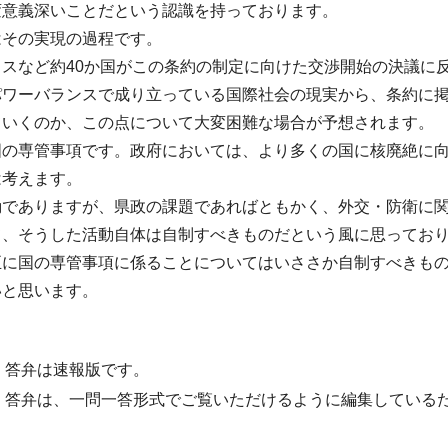
変意義深いことだという認識を持っております。
はその実現の過程です。
スなど約40か国がこの条約の制定に向けた交渉開始の決議に
パワーバランスで成り立っている国際社会の現実から、条約に
ていくのか、この点について大変困難な場合が予想されます。
国の専管事項です。政府においては、より多くの国に核廃絶に
は考えます。
動でありますが、県政の課題であればともかく、外交・防衛に
て、そうした活動自体は自制すべきものだという風に思ってお
正に国の専管事項に係ることについてはいささか自制すべきも
いと思います。
・答弁は速報版です。
・答弁は、一問一答形式でご覧いただけるように編集している