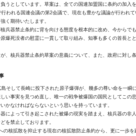
を負うとしています。草案は、全ての国連加盟国に条約の加入
で行われる国連会議の第2会議で、現在も豊かな議論が行われ
を強く期待いたします。
が核兵器禁止条約に背を向ける態度を根本的に改め、今からで
や原爆死没者の慰霊に一貫して取り組み、知事も多くの首長と
すが、核兵器禁止条約草案の意義について、また、政府に対し
事
広島そして長崎に投下された原子爆弾が、幾多の尊い命を一瞬
悲しい事実を見つめ直し、唯一の戦争被爆国の国民としてこの
でいかなければならないという思いを持っています。
兵器によって引き起こされた被爆の現実を踏まえ、核兵器の非
などを禁止しております。
外への核拡散を抑止する現在の核拡散防止条約から、更に一歩を