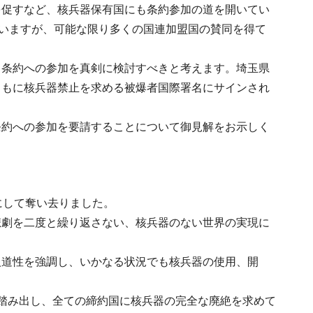
を促すなど、核兵器保有国にも条約参加の道を開いてい
ていますが、可能な限り多くの国連加盟国の賛同を得て
も条約への参加を真剣に検討すべきと考えます。埼玉県
ともに核兵器禁止を求める被爆者国際署名にサインされ
条約への参加を要請することについて御見解をお示しく
にして奪い去りました。
悲劇を二度と繰り返さない、核兵器のない世界の実現に
人道性を強調し、いかなる状況でも核兵器の使用、開
踏み出し、全ての締約国に核兵器の完全な廃絶を求めて