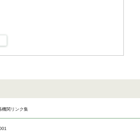
係機関リンク集
001