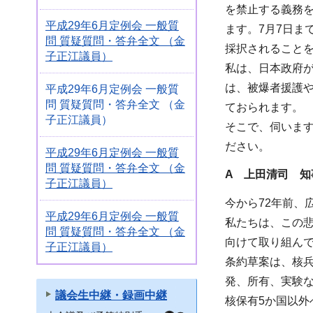
を禁止する義務
平成29年6月定例会 一般質
ます。7月7日ま
問 質疑質問・答弁全文 （金
採択されること
子正江議員）
私は、日本政府
は、被爆者援護
平成29年6月定例会 一般質
問 質疑質問・答弁全文 （金
ておられます。
子正江議員）
そこで、伺いま
ださい。
平成29年6月定例会 一般質
問 質疑質問・答弁全文 （金
A 上田清司 知
子正江議員）
今から72年前、
平成29年6月定例会 一般質
私たちは、この
問 質疑質問・答弁全文 （金
向けて取り組ん
子正江議員）
条約草案は、核
発、所有、実験
議会生中継・録画中継
核保有5か国以