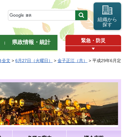
組織から
探す
緊急・防災
県政情報・統計
弁全文
>
6月27日（火曜日）
>
金子正江（共）
> 平成29年6月定