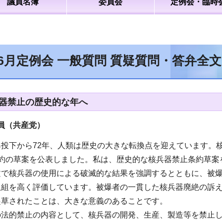
議員名簿
委員会
定例会・臨時
年6月定例会 一般質問 質疑質問・答弁全
兵器禁止の歴史的な年へ
員（共産党
）
爆投下から72年、人類は歴史の大きな転換点を迎えています。
条約の草案を公表しました。私は、歴史的な核兵器禁止条約草案
文で核兵器の使用による破滅的な結果を強調するとともに、被
取組を高く評価しています。被爆者の一貫した核兵器廃絶の訴
起草されたことは、大きな意義のあることです。
の法的禁止の内容として、核兵器の開発、生産、製造等を禁止