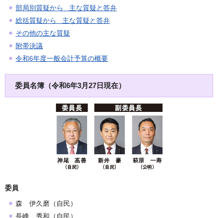
部局別質疑から 主な質疑と答弁
総括質疑から 主な質疑と答弁
その他の主な質疑
附帯決議
令和6年度一般会計予算の概要
委員名簿
（令和6年3月27日現在）
委員
森 伊久磨（自民）
長峰 秀和（自民）