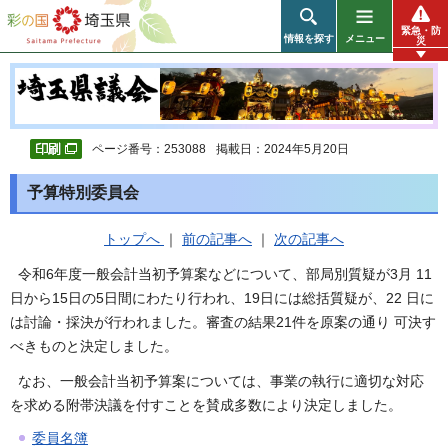
彩の国 埼玉県
緊急・防
情報を探す
メニュー
災
ページ番号：253088
掲載日：2024年5月20日
予算特別委員会
トップへ
｜
前の記事へ
｜
次の記事へ
令和6年度一般会計当初予算案などについて、部局別質疑が3月 11
日から15日の5日間にわたり行われ、19日には総括質疑が、22 日に
は討論・採決が行われました。審査の結果21件を原案の通り 可決す
べきものと決定しました。
なお、一般会計当初予算案については、事業の執行に適切な対応
を求める附帯決議を付すことを賛成多数により決定しました。
委員名簿