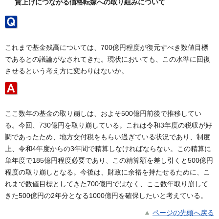
賃上げにつながる価格転嫁への取り組みについて
これまで基金残高については、700億円程度が復元すべき数値目標
であるとの議論がなされてきた。現状においても、この水準に回復
させるという考え方に変わりはないか。
ここ数年の基金の取り崩しは、およそ500億円前後で推移してい
る。今回、730億円を取り崩している。これは令和3年度の税収が好
調であったため、地方交付税をもらい過ぎている状況であり、制度
上、令和4年度からの3年間で精算しなければならない。この精算に
単年度で185億円程度必要であり、この精算額を差し引くと500億円
程度の取り崩しとなる。今後は、財政に余裕を持たせるために、こ
れまで数値目標としてきた700億円ではなく、ここ数年取り崩して
きた500億円の2年分となる1000億円を確保したいと考えている。
ページの先頭へ戻る