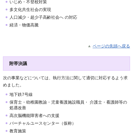
いじめ・不登校対策
多文化共生社会の実現
人口減少・超少子高齢社会へ の対応
経済・物価高騰
ページの先頭へ戻る
附帯決議
次の事業などについては、執行方法に関して適切に対応するよう求
めました。
地下鉄7号線
保育士・幼稚園教諭・児童養護施設職員・ 介護士・看護師等の
処遇改善
高次脳機能障害者への支援
バーチャルユースセンター（仮称）
教育施策