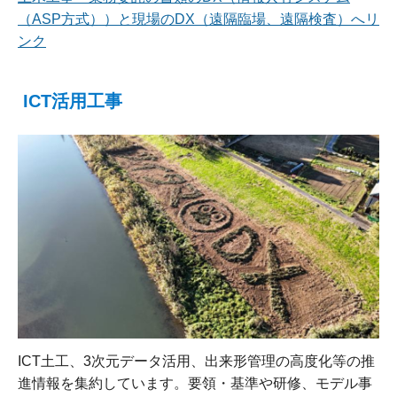
（ASP方式））と現場のDX（遠隔臨場、遠隔検査）へリ
ンク
ICT活用工事
ICT土工、3次元データ活用、出来形管理の高度化等の推
進情報を集約しています。要領・基準や研修、モデル事