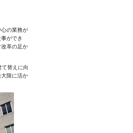
中心の業務が
仕事ができ
方改革の足か
建て替えに向
最大限に活か