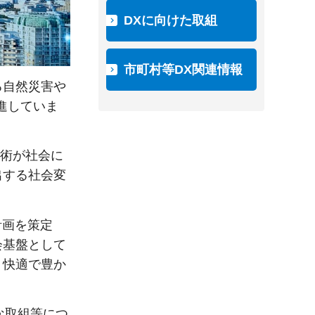
DXに向けた取組
市町村等DX関連情報
る自然災害や
進していま
技術が社会に
出する社会変
計画を策定
会基盤として
、快適で豊か
な取組等につ