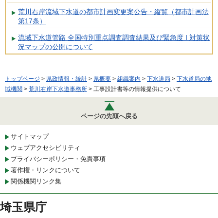
荒川右岸流域下水道の都市計画変更案公告・縦覧（都市計画法
第17条）
流域下水道管路 全国特別重点調査調査結果及び緊急度 I 対策状
況マップの公開について
トップページ
>
県政情報・統計
>
県概要
>
組織案内
>
下水道局
>
下水道局の地
域機関
>
荒川右岸下水道事務所
> 工事設計書等の情報提供について
ページの先頭へ戻る
サイトマップ
ウェブアクセシビリティ
プライバシーポリシー・免責事項
著作権・リンクについて
関係機関リンク集
埼玉県庁