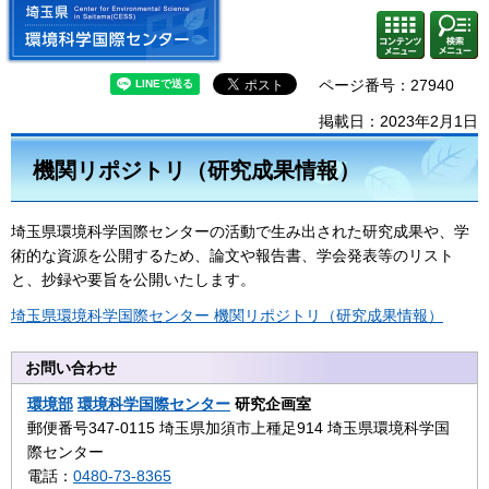
埼玉県 環境科学国際センター
検索・
コンテ
共通メ
ンツメ
ニュー
ニュー
ページ番号：27940
掲載日：2023年2月1日
機関リポジトリ（研究成果情報）
埼玉県環境科学国際センターの活動で生み出された研究成果や、学
術的な資源を公開するため、論文や報告書、学会発表等のリスト
と、抄録や要旨を公開いたします。
埼玉県環境科学国際センター 機関リポジトリ（研究成果情報）
お問い合わせ
環境部
環境科学国際センター
研究企画室
郵便番号347-0115 埼玉県加須市上種足914 埼玉県環境科学国
際センター
電話：
0480-73-8365