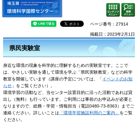
埼玉県 環境科学国際センター
検索・
コンテ
共通メ
ンツメ
ニュー
ニュー
ページ番号：27914
掲載日：2023年2月1日
県民実験室
身近な環境の現象を科学的に理解するための実験室です。ここで
は、やさしい実験を通して環境を学ぶ「県民実験教室」などの科学
教室を開催しています（講座の予定については、「
イベントのお知
らせ
」をご覧ください）。
環境学習の活動など、当センター設置目的に沿った活動であれば貸
出し（無料）も行っています。ご利用には事前のお申込みが必要と
なりますので、総務・学習・情報担当（電話0480-73-8363）までご
連絡ください。詳しいことは
「環境学習施設利用のご案内」
をご覧
ください。