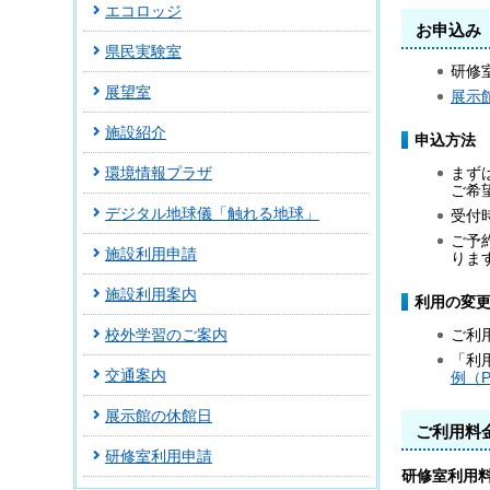
エコロッジ
お申込み
県民実験室
研修
展望室
展示
施設紹介
申込方法
まず
環境情報プラザ
ご希
デジタル地球儀「触れる地球」
受付
ご予
施設利用申請
りま
施設利用案内
利用の変
校外学習のご案内
ご利
「利
交通案内
例（P
展示館の休館日
ご利用料
研修室利用申請
研修室利用