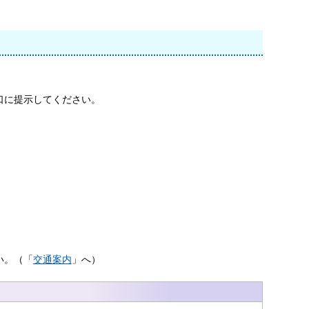
口に提示してください。
い。（「
交通案内
」へ）