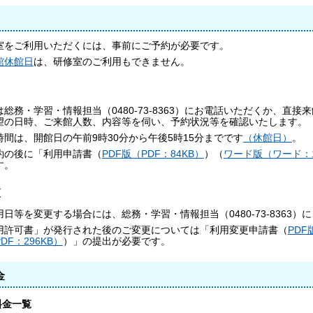
室をご利用いただくには、事前にご予約が必要です。
館休館日
は、研修室のご利用もできません。
は総務・学習・情報担当（0480-73-8363）にお電話いただくか、
望の日時、ご来館人数、内容等を伺い、予約状況等を確認いたします。
時間は、開館日の午前9時30分から午後5時15分までです
（休館日）
。
約の後に「利用申請書（
PDF版（PDF：84KB）
）（
ワード版（ワード：1
す。
更
用日等を変更する場合には、総務・学習・情報担当（0480-73-8363）
用許可書」が発行された後のご変更については「利用変更申請書（
PDF
DF：296KB）
）」の提出が必要です。
金
料金一覧