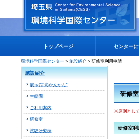
埼玉県 環境科学国際センター
トップページ
センターに
環境科学国際センター
>
施設紹介
> 研修室利用申請
施設紹介
展示館”彩かんかん”
研修室
生態園
ご利用案内
※原則として
研修室
研修室利
試験研究棟