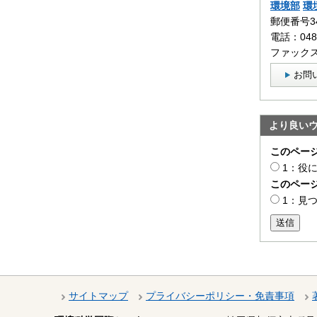
環境部
環
郵便番号3
電話：0480
ファックス：
お問
より良い
このペー
1：役
このペー
1：見
送信
サイトマップ
プライバシーポリシー・免責事項