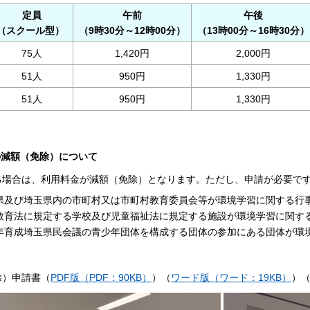
定員
午前
午後
（スクール型）
（9時30分～12時00分）
（13時00分～16時30分）
75人
1,420円
2,000円
51人
950円
1,330円
51人
950円
1,330円
の減額（免除）について
る場合は、利用料金が減額（免除）となります。ただし、申請が必要で
県及び埼玉県内の市町村又は市町村教育委員会等が環境学習に関する行
教育法に規定する学校及び児童福祉法に規定する施設が環境学習に関す
年育成埼玉県民会議の青少年団体を構成する団体の参加にある団体が環
除）申請書（
PDF版（PDF：90KB）
）（
ワード版（ワード：19KB）
）