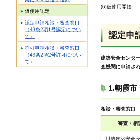
(6)仮使用開始
仮使用認定
認定申請相談・審査窓口
（43条2項1号認定につい
認定申
て）
許可申請相談・審査窓口
（43条2項2号許可につい
建築安全センタ
て）
査機関に申請さ
1.朝霞
相談・審査窓口
審査・相
川越建築安全