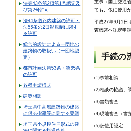
主事（国土交通省
法第43条第2項第1号認定及
び第2号許可
ても、仮に使用
法44条道路内建築の許可・
平成27年6月1
法56条の2日影規制に関す
査機関へ認定申
る許可
総合的設計による一団地の
建築物の取扱い（一団地認
手続の
定）
都市計画法第53条・第65条
の許可
(1)事前相談
各種申請様式
(2)相談の協議
建築相談
(3)書類審査
埼玉県中高層建築物の建築
に係る指導等に関する要綱
(4)現地審査（
埼玉県小規模住戸形式の建
(5)仮使用認定
築に関する指導指針