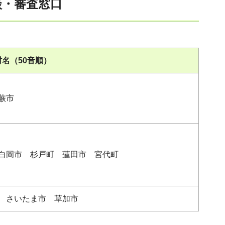
談・審査窓口
名（50音順）
蕨市
白岡市 杉戸町 蓮田市 宮代町
 さいたま市 草加市