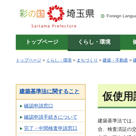
彩の国 埼玉県
Foreign Langu
トップページ
くらし・環境
トップページ
>
くらし・環境
>
まちづくり
>
建築・不動産
>
建築基準法に関すること
仮使用
確認申請窓口
確認申請手続きについて
建築基準法では、
完了・中間検査申請窓口
合、検査済証の