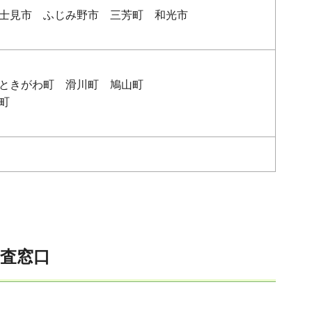
士見市 ふじみ野市 三芳町 和光市
ときがわ町 滑川町 鳩山町
町
審査窓口