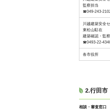
監察担当
☎049-243-210
川越建築安全
東松山駐在
建築確認・監
☎0493-22-434
各市役所
2.行田
相談・審査窓口