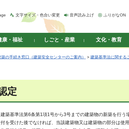
age
文字サイズ・色合い変更
音声読み上げ
ふりがなON
健康・福祉
しごと・産業
文化・教育
建築の手続き窓口（建築安全センターのご案内）
>
建築基準法に関する
認定
建築基準法第6条第1項1号から3号までの建築物の新築を行
交付を受けた後でなければ、当該建築物又は建築物の部分は使