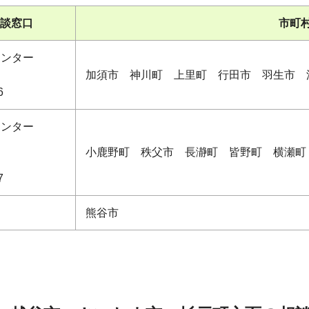
談窓口
市町村
センター
加須市 神川町 上里町 行田市 羽生市 
6
センター
小鹿野町 秩父市 長瀞町 皆野町 横瀬町
7
熊谷市