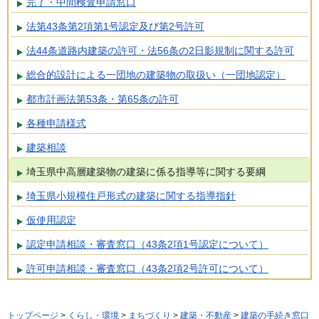
完了・中間検査申請窓口
法第43条第2項第1号認定及び第2号許可
法44条道路内建築の許可・法56条の2日影規制に関する許可
総合的設計による一団地の建築物の取扱い（一団地認定）
都市計画法第53条・第65条の許可
各種申請様式
建築相談
埼玉県中高層建築物の建築に係る指導等に関する要綱
埼玉県小規模住戸形式の建築に関する指導指針
仮使用認定
認定申請相談・審査窓口（43条2項1号認定について）
許可申請相談・審査窓口（43条2項2号許可について）
トップページ
>
くらし・環境
>
まちづくり
>
建築・不動産
>
建築の手続き窓口