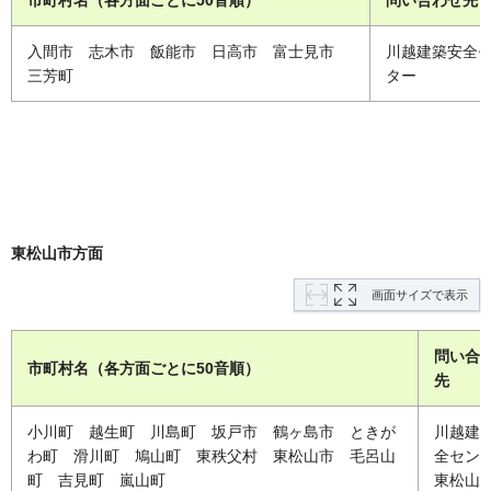
市町村名（各方面ごとに50音順）
問い合わせ先
入間市 志木市 飯能市 日高市 富士見市
川越建築安全
三芳町
ター
東松山市方面
画面サイズで表示
問い合
市町村名（各方面ごとに50音順）
先
小川町 越生町 川島町 坂戸市 鶴ヶ島市 ときが
川越建
わ町 滑川町 鳩山町 東秩父村 東松山市 毛呂山
全セン
町 吉見町 嵐山町
東松山