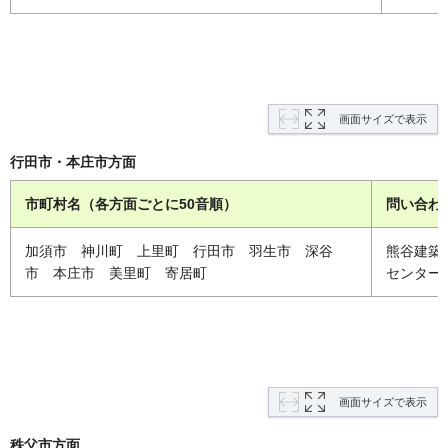
画面サイズで表示
行田市・本庄市方面
市町村名（各方面ごとに50音順）
問い合わ
加須市 神川町 上里町 行田市 羽生市 深谷
熊谷建築
市 本庄市 美里町 寄居町
センター
画面サイズで表示
秩父市方面