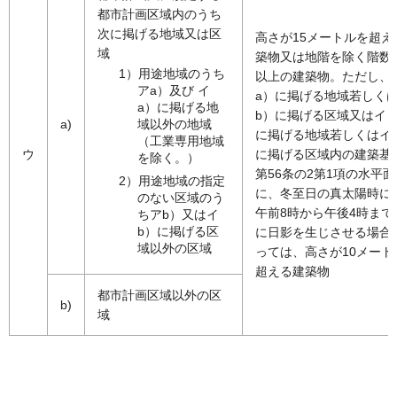
都市計画区域内のうち
次に掲げる地域又は区
高さが15メートルを超え
域
築物又は地階を除く階数
1）用途地域のうち
以上の建築物。ただし、
アa）及び イ
a）に掲げる地域若しく
a）に掲げる地
b）に掲げる区域又はイ 
域以外の地域
a)
に掲げる地域若しくはイ 
（工業専用地域
ウ
に掲げる区域内の建築基
を除く。）
第56条の2第1項の水平面
2）用途地域の指定
に、冬至日の真太陽時に
のない区域のう
午前8時から午後4時まで
ちアb）又はイ
b）に掲げる区
に日影を生じさせる場合
域以外の区域
っては、高さが10メート
超える建築物
都市計画区域以外の区
b)
域