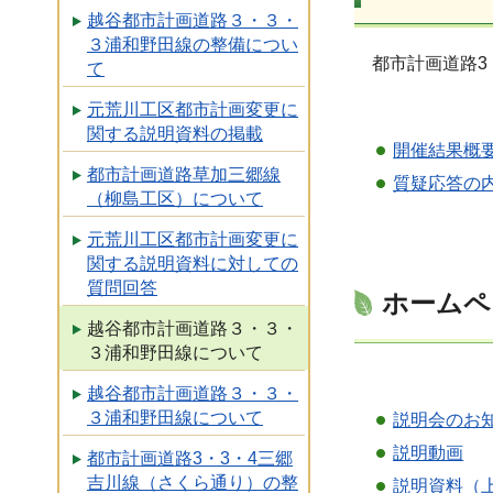
越谷都市計画道路３・３・
３浦和野田線の整備につい
都市計画道路3
て
元荒川工区都市計画変更に
関する説明資料の掲載
開催結果概要
都市計画道路草加三郷線
質疑応答の内
（柳島工区）について
元荒川工区都市計画変更に
関する説明資料に対しての
質問回答
ホームペ
越谷都市計画道路３・３・
３浦和野田線について
越谷都市計画道路３・３・
３浦和野田線について
説明会のお知
説明動画
都市計画道路3・3・4三郷
吉川線（さくら通り）の整
説明資料（