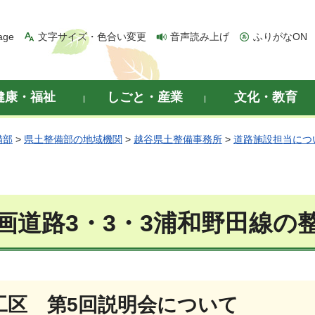
age
文字サイズ・色合い変更
音声読み上げ
ふりがなON
健康・福祉
しごと・産業
文化・教育
備部
>
県土整備部の地域機関
>
越谷県土整備事務所
>
道路施設担当につ
画道路3・3・3浦和野田線の
工区 第5回説明会について