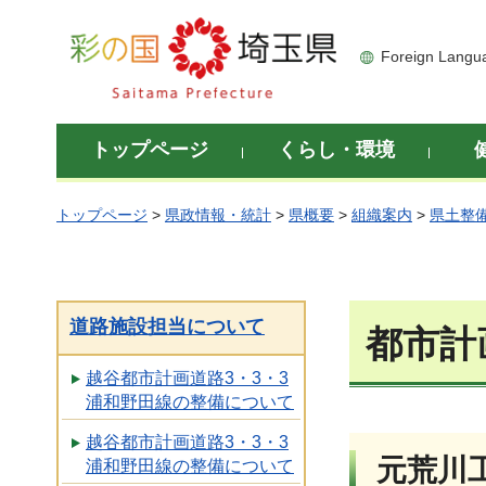
彩の国 埼玉県
Foreign Langu
トップページ
くらし・環境
トップページ
>
県政情報・統計
>
県概要
>
組織案内
>
県土整
道路施設担当について
都市計
越谷都市計画道路3・3・3
浦和野田線の整備について
越谷都市計画道路3・3・3
元荒川
浦和野田線の整備について