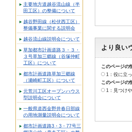
主要地方道越谷流山線（半
田工区）の整備について
越谷野田線（松伏西工区）
整備事業に関する説明会
越谷流山線説明会について
より良い
草加都市計画道路３・３・
３号草加三郷線（谷塚仲町
工区）について
このページの
都市計画道路草加三郷線
1：役に立
（瀬崎町工区）について
このページの
1：見つけ
元荒川工区オープンハウス
型説明会について
一般県道西金野井春日部線
の用地測量説明会について
都市計画道路3・3・77号三