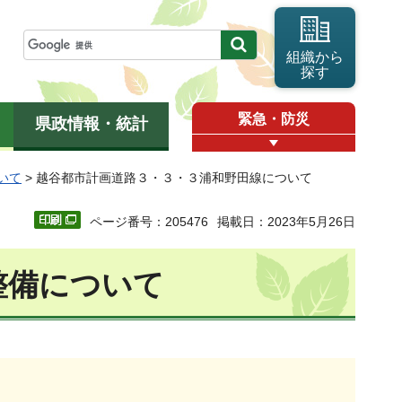
組織から
探す
緊急・防災
県政情報・統計
いて
> 越谷都市計画道路３・３・３浦和野田線について
ページ番号：205476
掲載日：2023年5月26日
整備について