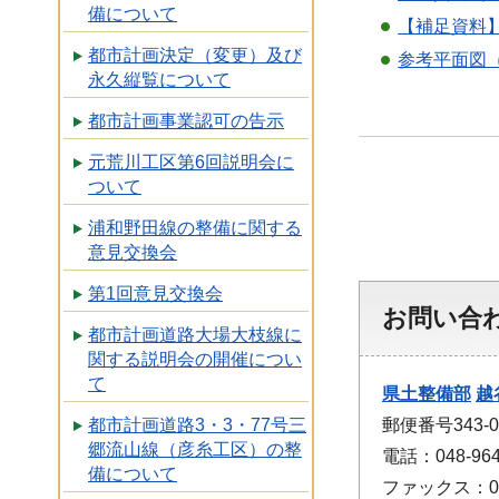
備について
【補足資料】
都市計画決定（変更）及び
参考平面図（P
永久縦覧について
都市計画事業認可の告示
元荒川工区第6回説明会に
ついて
浦和野田線の整備に関する
意見交換会
第1回意見交換会
お問い合
都市計画道路大場大枝線に
関する説明会の開催につい
て
県土整備部
越
都市計画道路3・3・77号三
郵便番号343
郷流山線（彦糸工区）の整
電話：048-964
備について
ファックス：048