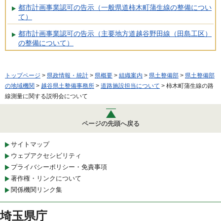
都市計画事業認可の告示（一般県道柿木町蒲生線の整備につい
て）
都市計画事業認可の告示（主要地方道越谷野田線（田島工区）
の整備について）
トップページ
>
県政情報・統計
>
県概要
>
組織案内
>
県土整備部
>
県土整備部
の地域機関
>
越谷県土整備事務所
>
道路施設担当について
> 柿木町蒲生線の路
線測量に関する説明会について
ページの先頭へ戻る
サイトマップ
ウェブアクセシビリティ
プライバシーポリシー・免責事項
著作権・リンクについて
関係機関リンク集
埼玉県庁