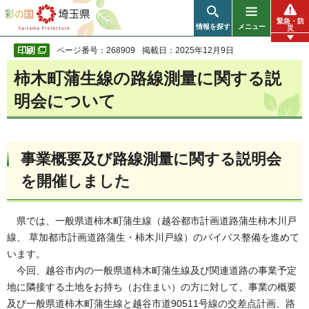
彩の国 埼玉県
緊急・防
情報を探す
メニュー
災
ページ番号：268909
掲載日：2025年12月9日
柿木町蒲生線の路線測量に関する説
明会について
事業概要及び路線測量に関する説明会
を開催しました
県では、一般県道柿木町蒲生線（越谷都市計画道路蒲生柿木川戸
線、 草加都市計画道路蒲生・柿木川戸線）のバイパス整備を進めて
います。
今回、越谷市内の一般県道柿木町蒲生線及び関連道路の事業予定
地に隣接する土地をお持ち（お住まい）の方に対して、事業の概要
及び一般県道柿木町蒲生線と越谷市道90511号線の交差点計画、路