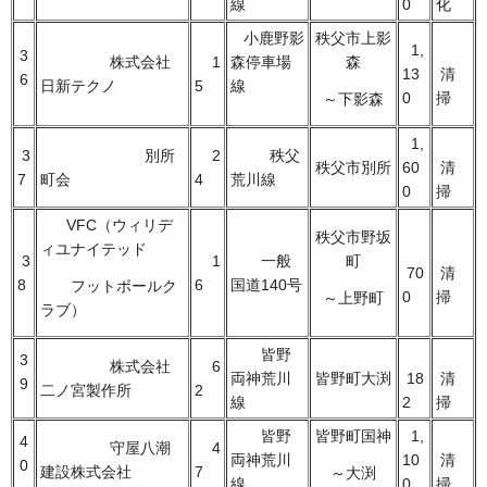
線
0
化
小鹿野影
秩父市上影
1,
3
株式会社
1
森停車場
森
13
清
6
日新テクノ
5
線
0
掃
～下影森
1,
3
別所
2
秩父
秩父市別所
60
清
7
町会
4
荒川線
0
掃
VFC（ウィリデ
秩父市野坂
ィユナイテッド
3
1
一般
町
70
清
8
6
国道140号
フットボールク
0
掃
～上野町
ラブ）
皆野
3
株式会社
6
両神荒川
皆野町大渕
18
清
9
二ノ宮製作所
2
線
2
掃
皆野
皆野町国神
1,
4
守屋八潮
4
両神荒川
10
清
0
建設株式会社
7
～大渕
線
0
掃