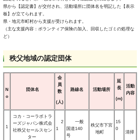
県から【認定書】が交付され、活動場所に団体名を明記した【表示
板】が立てられます。
県・地元市町村から支援が受けられます。
（主な支援内容：ボランティア保険の加入、回収したゴミの処理な
ど）
秩父地域の認定団体
会
延
員
活動
長
N
団体名
路線名
活動場所
数
内容
o
(m)
(人)
コカ・コーラボトラ
2
一般
15
ーズジャパン株式会
秩父市下宮
1
1
国道140
0
社秩父セールスセン
地町
清掃
号
ター