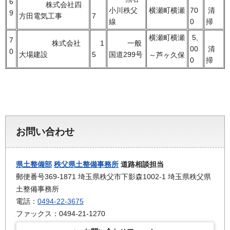
6
株式会社四
小川秩父
横瀬町横瀬
70
清
9
方田電気工事
7
線
0
掃
横瀬町横瀬
5,
7
株式会社
1
一般
00
清
0
大場建設
5
国道299号
～芦ヶ久保
0
掃
お問い合わせ
県土整備部
秩父県土整備事務所
道路相談担当
郵便番号369-1871 埼玉県秩父市下影森1002-1 埼玉県秩父県
土整備事務所
電話：
0494-22-3675
ファックス：0494-21-1270