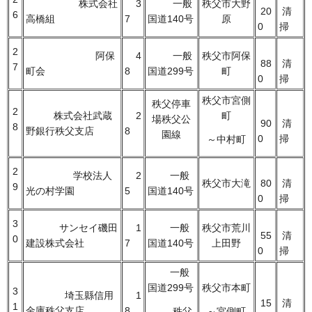
株式会社
3
一般
秩父市大野
20
清
6
高橋組
7
国道140号
原
0
掃
2
阿保
4
一般
秩父市阿保
88
清
7
町会
8
国道299号
町
0
掃
秩父市宮側
秩父停車
2
株式会社武蔵
2
町
場秩父公
90
清
8
野銀行秩父支店
8
園線
0
掃
～中村町
2
学校法人
2
一般
秩父市大滝
80
清
9
光の村学園
5
国道140号
0
掃
3
サンセイ磯田
1
一般
秩父市荒川
55
清
0
建設株式会社
7
国道140号
上田野
0
掃
一般
国道299号
秩父市本町
3
埼玉縣信用
1
15
清
1
金庫秩父支店
8
秩父
～宮側町