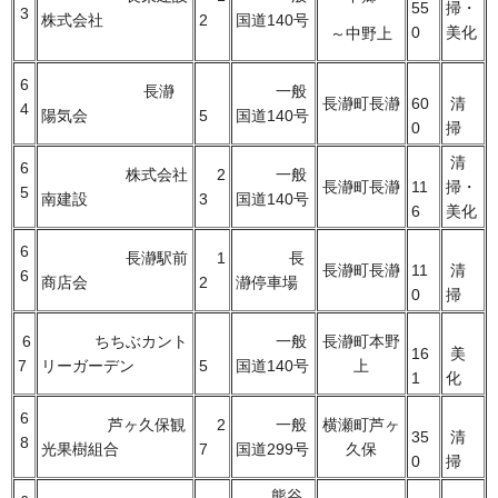
55
掃・
3
株式会社
2
国道140号
0
美化
～中野上
6
長瀞
一般
長瀞町長瀞
60
清
4
陽気会
5
国道140号
0
掃
清
6
株式会社
2
一般
長瀞町長瀞
11
掃・
5
南建設
3
国道140号
6
美化
6
長瀞駅前
1
長
長瀞町長瀞
11
清
6
商店会
2
瀞停車場
0
掃
6
ちちぶカント
一般
長瀞町本野
16
美
7
リーガーデン
5
国道140号
上
1
化
6
芦ヶ久保観
2
一般
横瀬町芦ヶ
35
清
8
光果樹組合
7
国道299号
久保
0
掃
熊谷