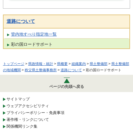
道路について
管内地すべり指定地一覧
彩の国ロードサポート
トップページ
>
県政情報・統計
>
県概要
>
組織案内
>
県土整備部
>
県土整備部
の地域機関
>
秩父県土整備事務所
>
道路について
> 彩の国ロードサポート
ページの先頭へ戻る
サイトマップ
ウェブアクセシビリティ
プライバシーポリシー・免責事項
著作権・リンクについて
関係機関リンク集