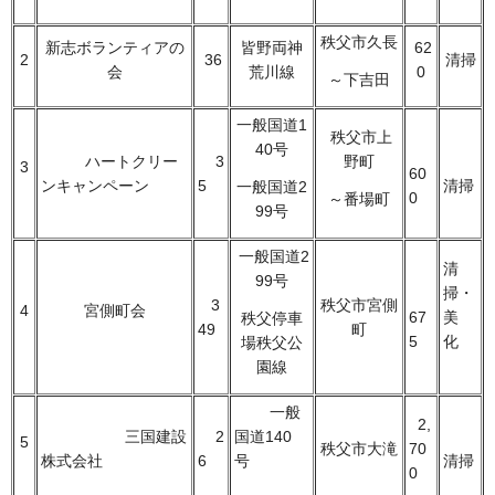
秩父市久長
新志ボランティアの
皆野両神
62
2
36
清掃
会
荒川線
0
～下吉田
一般国道1
秩父市上
40号
ハートクリー
3
野町
3
60
ンキャンペーン
5
清掃
一般国道2
0
～番場町
99号
一般国道2
清
99号
掃・
3
秩父市宮側
4
宮側町会
67
美
秩父停車
49
町
5
化
場秩父公
園線
一般
2,
三国建設
2
国道140
5
秩父市大滝
70
株式会社
6
号
清掃
0