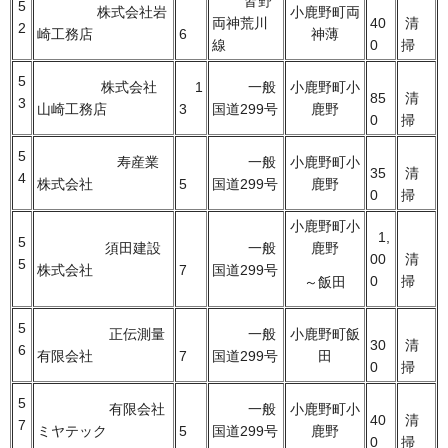
皆野
5
株式会社岩
小鹿野町両
両神荒川
40
清
2
崎工務店
6
神薄
線
0
掃
5
株式会社
1
一般
小鹿野町小
85
清
3
山崎工務店
3
国道299号
鹿野
0
掃
5
寿産業
一般
小鹿野町小
35
清
4
株式会社
5
国道299号
鹿野
0
掃
小鹿野町小
1,
5
須田建設
一般
鹿野
00
清
5
株式会社
7
国道299号
0
掃
～飯田
5
正伝測量
一般
小鹿野町飯
30
清
6
有限会社
7
国道299号
田
0
掃
5
有限会社
一般
小鹿野町小
40
清
7
ミヤテック
5
国道299号
鹿野
0
掃