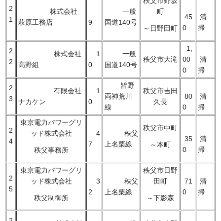
秩父市野坂
2
株式会社
一般
町
45
清
1
萩原工務店
9
国道140号
0
掃
～日野田町
1,
2
株式会社
1
一般
秩父市大滝
00
清
2
高野組
0
国道140号
0
掃
皆野
2
有限会社
1
秩父市吉田
両神荒川
80
清
3
ナカケン
0
久長
線
0
掃
東京電力パワーグリ
秩父市中町
2
ッド株式会社
4
秩父
35
清
4
7
上名栗線
～本町
0
掃
秩父事務所
東京電力パワーグリ
秩父市日野
2
ッド株式会社
3
秩父
田町
71
清
5
2
上名栗線
0
掃
秩父制御所
～下影森
2