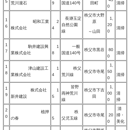
5
荒川瀧石
9
国道140号
田町
清掃
0
秩父市大野
長瀞玉淀
1,
1
昭和工業
2
原
自然公園
20
6
株式会社
4
清掃
線
0
～山田
1
駒井建設興
1
一般
秩父市黒谷
80
7
業株式会社
8
国道140号
清掃
0
1,
1
津山建設工
1
秩父
秩父市寺尾
50
8
業株式会社
4
荒川線
清掃
0
皆野
1,
1
株式会社
1
秩父市下吉
両神荒川
00
清
9
新井建設
5
田
線
0
掃
清
2
植押
秩
秩父市寺尾
20
掃・
0
の春
5
父児玉線
0
美化