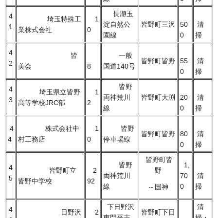
長瀞玉
4
埼玉特殊工
1
淀自然公
皆野町三沢
50
清
1
業株式会社
0
園線
0
掃
4
皆
一般
皆野町皆野
55
清
2
美会
8
国道140号
0
掃
皆野
4
埼玉県立皆野
1
両神荒川
皆野町大渕
20
清
3
高等学校JRC部
2
線
0
掃
4
株式会社中
1
皆野
皆野町皆野
80
清
4
村工務店
0
停車場線
0
掃
皆野町皆
皆野
1,
4
皆野町立
2
野
両神荒川
70
清
5
皆野中学校
92
線
0
掃
～国神
下日野沢
清
4
日野沢
2
皆野町下日
東門平吉
掃・