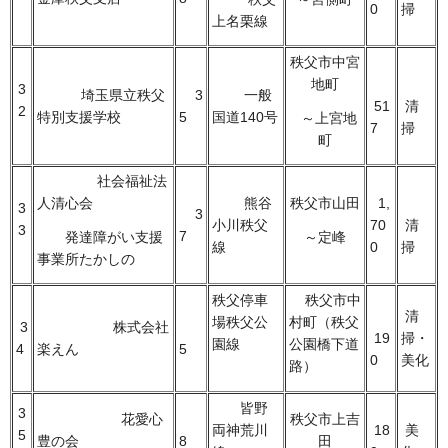
0
掃
上名栗線
秩父市中宮
地町
3
埼玉県立秩父
3
一般
51
清
2
特別支援学校
5
国道140号
～上宮地
7
掃
町
社会福祉法
人清心会
熊谷
秩父市山田
1,
3
3
小川秩父
70
清
3
7
発達障がい支援
～定峰
線
0
掃
事業所たかしの
秩父停車
秩父市中
清
場秩父公
村町（秩父
3
株式会社
19
掃・
園線
公園橋下道
4
楽えん
5
0
美化
路）
皆野
3
花愛心
秩父市上吉
両神荒川
18
美
5
豊の会
8
田