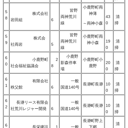
小鹿野町両
皆野
5
株式会社
神薄
両神荒川
43
清
8
岩田組
6
線
0
掃
～両神小森
皆野
5
小鹿野町両
株式会
両神荒川
19
清
9
神小森
社両岩
5
線
0
掃
小鹿野
6
小鹿野町
2
小鹿野町小
影森停車
20
清
0
社会福祉協議会
8
鹿野
場
0
掃
6
有限会社
一般
長瀞町長瀞
10
清
1
秩父館
6
国道140号
0
掃
6
長瀞リース有限会
一般
長瀞町長瀞
10
清
2
社荒川レジャー開発
6
国道140号
0
掃
長瀞町野上
清
6
長栄建設
1
一般
下郷