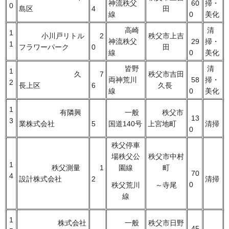
神流秩父
60
掃・
0
島区
4
田
線
0
美化
高崎
清
1
小川戸リトル
2
秩父市上吉
神流秩父
29
掃・
1
フラワーパーク
0
田
線
0
美化
皆野
清
1
久
7
秩父市吉田
両神荒川
58
掃・
2
長上区
6
久長
線
0
美化
1
有隣興
一般
秩父市
13
3
業株式会社
5
国道140号
上宮地町
清掃
0
秩父停車
場秩父公
秩父市中村
1
秩父測量
1
園線
町
70
4
設計株式会社
2
清掃
0
秩父荒川
～寺尾
線
1
株式会社
一般
秩父市日野
45