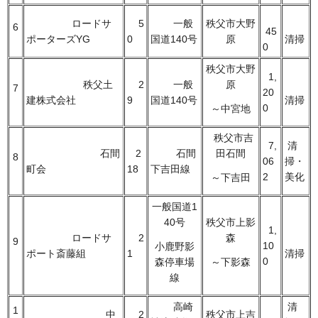
ロードサ
5
一般
秩父市大野
6
45
ポーターズYG
0
国道140号
原
清掃
0
秩父市大野
1,
秩父土
2
一般
原
7
20
建株式会社
9
国道140号
清掃
0
～中宮地
秩父市吉
7,
清
石間
2
石間
田石間
8
06
掃・
町会
18
下吉田線
2
美化
～下吉田
一般国道1
40号
秩父市上影
1,
ロードサ
2
森
9
10
小鹿野影
ポート斎藤組
1
清掃
0
森停車場
～下影森
線
高崎
清
1
中
2
秩父市上吉