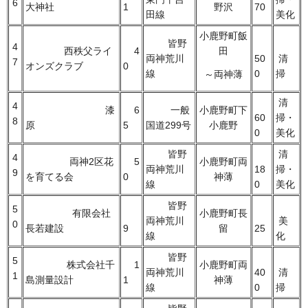
6
大神社
1
野沢
70
田線
美化
小鹿野町飯
皆野
4
西秩父ライ
4
田
両神荒川
50
清
7
オンズクラブ
0
線
0
掃
～両神薄
清
4
漆
6
一般
小鹿野町下
60
掃・
8
原
5
国道299号
小鹿野
0
美化
皆野
清
4
両神2区花
5
小鹿野町両
両神荒川
18
掃・
9
を育てる会
0
神薄
線
0
美化
皆野
5
有限会社
小鹿野町長
両神荒川
美
0
長若建設
9
留
25
線
化
皆野
5
株式会社千
1
小鹿野町両
両神荒川
40
清
1
島測量設計
1
神薄
線
0
掃