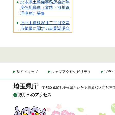
北本県土整備事務所会計年
度任用職員（道路・河川管
理事務）募集
旧中山道線深井二丁目交差
点整備に関する事業説明会
サイトマップ
ウェブアクセシビリティ
プライ
埼玉県庁
〒330-9301 埼玉県さいたま市浦和区高砂三
県庁へのアクセス