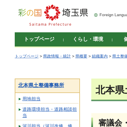
彩の国 埼玉県
Foreign Langu
トップページ
くらし・環境
トップページ
>
県政情報・統計
>
県概要
>
組織案内
>
県土整
北本県土整備事務所
北本県
用地担当
道路環境担当・道路相談担
当
審議会
河川担当（河川改修、修