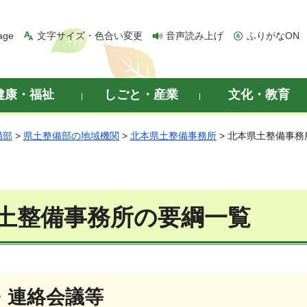
age
文字サイズ・色合い変更
音声読み上げ
ふりがなON
健康・福祉
しごと・産業
文化・教育
備部
>
県土整備部の地域機関
>
北本県土整備事務所
> 北本県土整備事
土整備事務所の要綱一覧
・連絡会議等