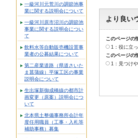
一級河川元荒川の調節池事
業に関する説明会について
より良い
一級河川原市沼川の調節池
事業に関する説明会につい
て
このページの
1：役に立
飲料水等自動販売機設置事
業者の公募結果について
このページの
1：見つけ
第二産業道路（県道さいた
ま菖蒲線）平塚工区の事業
説明会について
生出塚新御成橋線の都市計
画変更（原案）説明会につ
いて
北本県土整備事務所会計年
度任用職員（工事・入札等
補助事務）募集