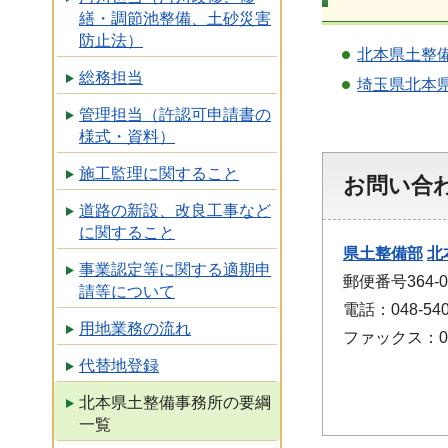
繕・調節池整備、土砂災害
防止法）
北本県土整備
総務担当
埼玉県北本県
管理担当（許認可申請書の
様式・資料）
施工監理に関すること
お問い合
道路の新設、改良工事など
に関すること
県土整備部
北
事業認定等に関する適期申
郵便番号364-
請等について
電話：048-540
用地業務の流れ
ファックス：048
代替地登録
北本県土整備事務所の要綱
一覧