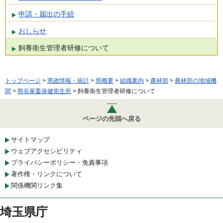
申請・届出の手続
おしらせ
飼養衛生管理者研修について
トップページ
>
県政情報・統計
>
県概要
>
組織案内
>
農林部
>
農林部の地域機
関
>
熊谷家畜保健衛生所
> 飼養衛生管理者研修について
ページの先頭へ戻る
サイトマップ
ウェブアクセシビリティ
プライバシーポリシー・免責事項
著作権・リンクについて
関係機関リンク集
埼玉県庁