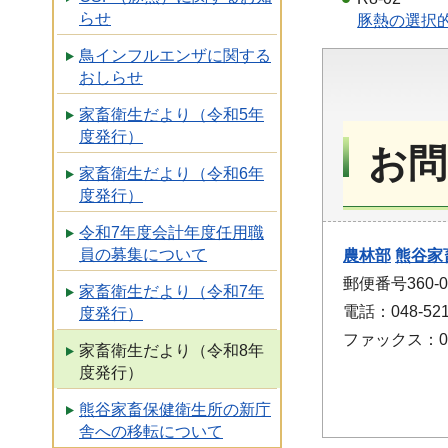
らせ
豚熱の選択的
鳥インフルエンザに関する
おしらせ
家畜衛生だより（令和5年
度発行）
お問
家畜衛生だより（令和6年
度発行）
令和7年度会計年度任用職
員の募集について
農林部
熊谷家
郵便番号360-
家畜衛生だより（令和7年
電話：048-521
度発行）
ファックス：048
家畜衛生だより（令和8年
度発行）
熊谷家畜保健衛生所の新庁
舎への移転について