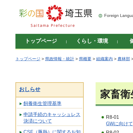
彩の国 埼玉県
Foreign Langu
トップページ
くらし・環境
トップページ
>
県政情報・統計
>
県概要
>
組織案内
>
農林部
おしらせ
家畜衛
飼養衛生管理基準
申請手続のキャッシュレス
R8-01
決済について
GWに向けて
CSF（豚熱）に関するお知
R8-02