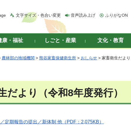
age
文字サイズ・色合い変更
音声読み上げ
ふりがなON
健康・福祉
しごと・産業
文化・教育
>
農林部の地域機関
>
熊谷家畜保健衛生所
>
おしらせ
> 家畜衛生だよ
生だより（令和8年度発行）
／定期報告の提出／新体制 他（PDF：2,075KB）