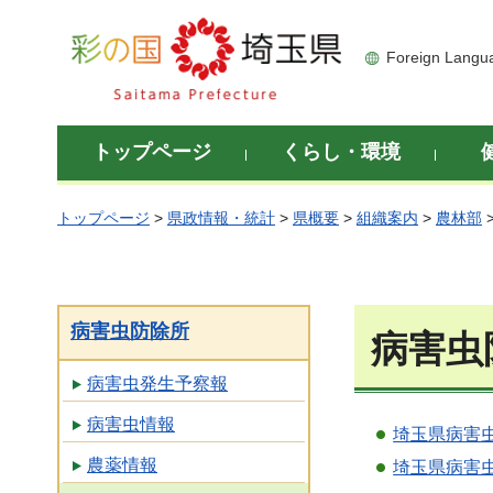
彩の国 埼玉県
Foreign Langu
トップページ
くらし・環境
トップページ
>
県政情報・統計
>
県概要
>
組織案内
>
農林部
病害虫防除所
病害虫
病害虫発生予察報
病害虫情報
埼玉県病害
農薬情報
埼玉県病害