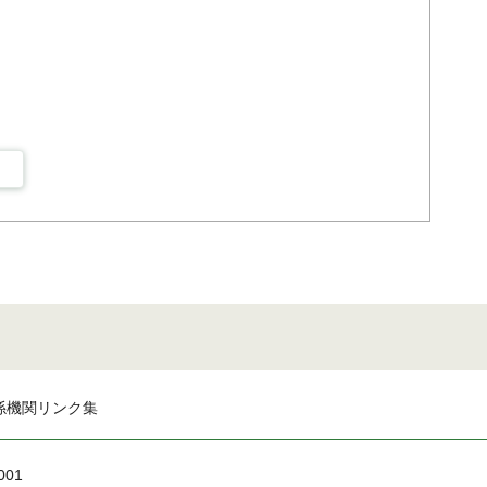
係機関リンク集
001