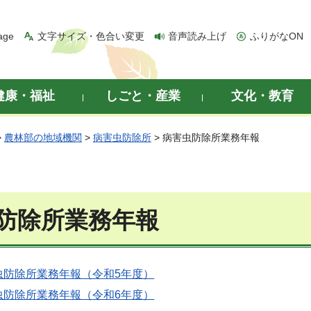
age
文字サイズ・色合い変更
音声読み上げ
ふりがなON
健康・福祉
しごと・産業
文化・教育
>
農林部の地域機関
>
病害虫防除所
> 病害虫防除所業務年報
防除所業務年報
虫防除所業務年報（令和5年度）
虫防除所業務年報（令和6年度）