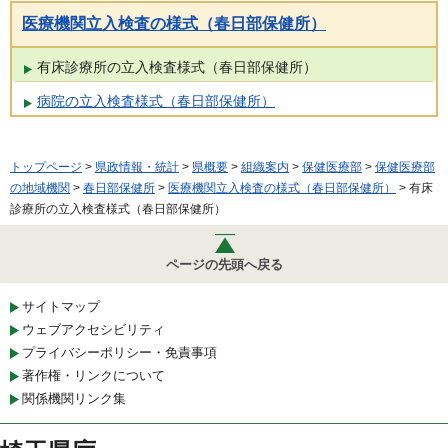
医療機関立入検査の様式（春日部保健所）
有床診療所の立入検査様式（春日部保健所）
病院の立入検査様式（春日部保健所）
トップページ
>
県政情報・統計
>
県概要
>
組織案内
>
保健医療部
>
保健医療部
の地域機関
>
春日部保健所
>
医療機関立入検査の様式（春日部保健所）
> 有床
診療所の立入検査様式（春日部保健所）
ページの先頭へ戻る
サイトマップ
ウェブアクセシビリティ
プライバシーポリシー・免責事項
著作権・リンクについて
関係機関リンク集