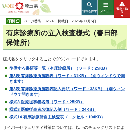
彩の国 埼玉県
緊急・防
情報を探す
メニュー
災
ページ番号：32607
掲載日：2025年11月5日
有床診療所の立入検査様式（春日部
保健所）
様式名をクリックすることでダウンロードできます。
準備する書類等一覧（有床診療所）（ワード：25KB）
第3表 有床診療所施設表
（ワード：31KB）（別ウィンドウで開
きます）
第3表 有床診療所施設表記入要領
（ワード：33KB）（別ウィン
ドウで開きます）
様式3 医療従事者名簿（ワード：25KB）
様式3 医療従事者名簿記入例（ワード：24KB）
様式14 有床診療所自主検査表（エクセル：104KB）
サイバーセキュリティ対策については、以下のチェックリストによ