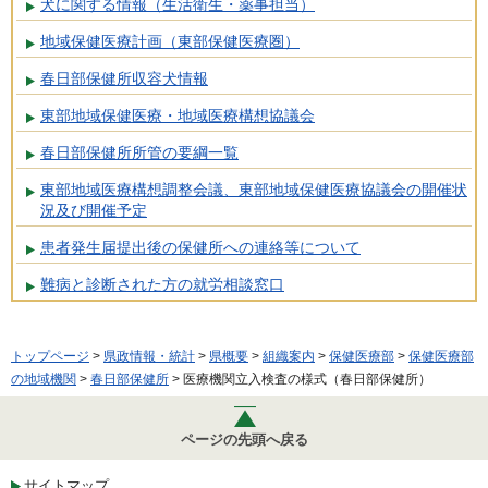
犬に関する情報（生活衛生・薬事担当）
地域保健医療計画（東部保健医療圏）
春日部保健所収容犬情報
東部地域保健医療・地域医療構想協議会
春日部保健所所管の要綱一覧
東部地域医療構想調整会議、東部地域保健医療協議会の開催状
況及び開催予定
患者発生届提出後の保健所への連絡等について
難病と診断された方の就労相談窓口
トップページ
>
県政情報・統計
>
県概要
>
組織案内
>
保健医療部
>
保健医療部
の地域機関
>
春日部保健所
> 医療機関立入検査の様式（春日部保健所）
ページの先頭へ戻る
サイトマップ