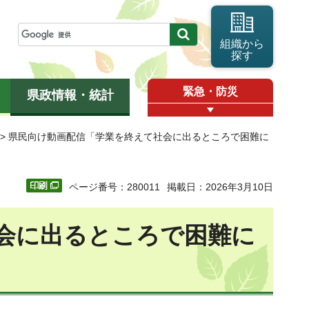
組織から
探す
緊急・防災
県政情報・統計
> 県民向け動画配信「学業を終えて社会に出るところで困難に
ページ番号：280011
掲載日：2026年3月10日
会に出るところで困難に