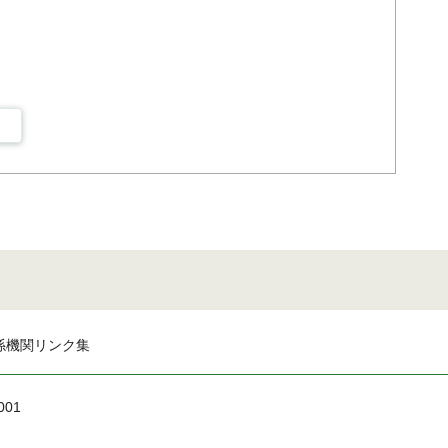
係機関リンク集
001