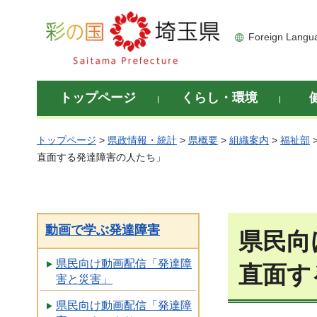
彩の国 埼玉県
Foreign Langu
トップページ
くらし・環境
トップページ
>
県政情報・統計
>
県概要
>
組織案内
>
福祉部
直面する発達障害の人たち」
動画で学ぶ発達障害
県民向
県民向け動画配信「発達障
直面す
害と災害」
県民向け動画配信「発達障