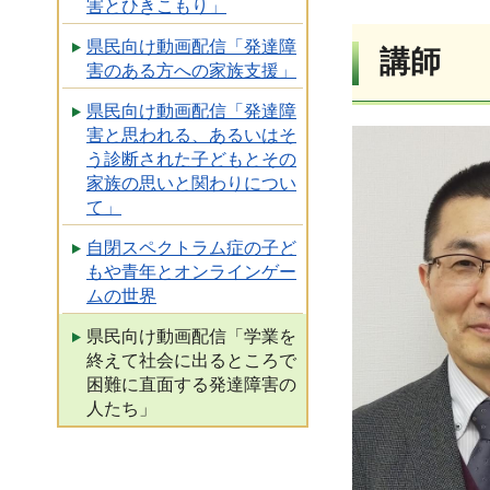
害とひきこもり」
県民向け動画配信「発達障
講師
害のある方への家族支援」
県民向け動画配信「発達障
害と思われる、あるいはそ
う診断された子どもとその
家族の思いと関わりについ
て」
自閉スペクトラム症の子ど
もや青年とオンラインゲー
ムの世界
県民向け動画配信「学業を
終えて社会に出るところで
困難に直面する発達障害の
人たち」