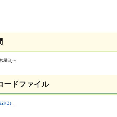
間
(木曜日)～
ロードファイル
92KB）